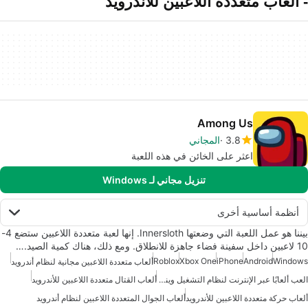
- ألعاب متعددة اللاعبين للأندرويد
Among Us
3.8
المجاني
اعثر على الخائن في هذه اللعبة
تنزيل مجاني لـ Windows
أنظمة أساسية أخرى
بيننا هو عمل اللعبة التي وضعتها Innersloth. إنها لعبة متعددة اللاعبين ستضع 4-
10 لاعبين داخل سفينة فضاء جاهزة للانطلاق. ومع ذلك، هناك كمية الصيد.…
Roblox
Xbox One
iPhone
Android
Windows
ألعاب متعددة اللاعبين مجانية لنظام أندرويد
العب ألعابًا عبر الإنترنت لنظام التشغيل ويندوز 7
ألعاب القتال متعددة اللاعبين للأندرويد
ألعاب حركة متعددة اللاعبين للأندرويد
ألعاب الجوال المتعددة اللاعبين لنظام أندرويد