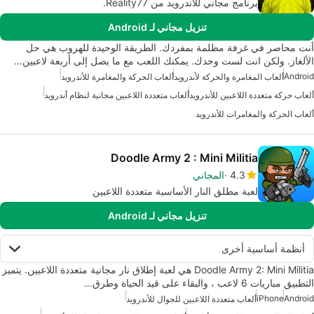
برنامج مجاني للأندرويد من Reality77.
تنزيل مجاني لـ Android
أنت محاصر في غرفة مظلمة بمفردك. الطريقة الوحيدة للهروب هي حل
الألغاز. ولكن انت لست وحدك. يمكنك اللعب مع ما يصل إلى أربعة لاعبين…
Android
ألعاب المغامرة والحركة لأندرويد
ألعاب الحركة والمغامرة للأندرويد
ألعاب حركة متعددة اللاعبين للأندرويد
ألعاب متعددة اللاعبين مجانية لنظام أندرويد
ألعاب الحركة والمغامرات للأندرويد
Doodle Army 2 : Mini Militia
4.3
المجاني
لعبة مطلق النار الأساسية متعددة اللاعبين
تنزيل مجاني لـ Android
أنظمة أساسية أخرى
Doodle Army 2: Mini Militia هي لعبة إطلاق نار مجانية متعددة اللاعبين. يتميز
التطبيق مباريات 6 لاعب ، والبقاء على قيد الحياة وطرق…
iPhone
Android
ألعاب متعددة اللاعبين للجوال للأندرويد