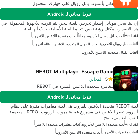
قاتل بأسلوب باتل رويال على جهازك المحمول
تنزيل مجاني لـ Android
إن بيتا ببجي موبايل إصدار تجريبي للعبة ببجي يتم تنزيله للأجهزة المحمولة. في
هذا الإصدار، يمكنك رؤية نفس اتجاه اللعبة الأصلية، حيثُ أنها لعبة…
Android
ألعاب باتل رويال للأندرويد مجاناً
ألعاب متعددة اللاعبين للأندرويد
ألعاب باتل رويال للأندرويد
ألعاب الجوال المتعددة اللاعبين لنظام أندرويد
ألعاب القتال متعددة اللاعبين للأندرويد
REBOT Multiplayer Escape Game
5
المجاني
مغامرة متعددة اللاعبين المثيرة في REBOT
تنزيل مجاني لـ Android
لعبة REBOT متعددة اللاعبين للهروب هي لعبة مغامرات مثيرة على نظام
أندرويد تغمر اللاعبين في مشروع عملية هروب الروبوت (REPO). مصممة
للعب التعاوني، تتيح…
Android
لعبة متعددة اللاعبين للأندرويد
ألعاب مغامرات متعددة اللاعبين
ألعاب مغامرات للأندرويد
ألعاب متعددة اللاعبين للأندرويد