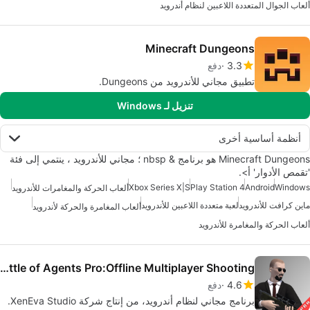
ألعاب الجوال المتعددة اللاعبين لنظام أندرويد
Minecraft Dungeons
3.3
دفع
تطبيق مجاني للأندرويد من Dungeons.
تنزيل لـ Windows
أنظمة أساسية أخرى
Minecraft Dungeons هو برنامج & nbsp ؛ مجاني للأندرويد ، ينتمي إلى فئة
'تقمص الأدوار' أ>.
Xbox Series X|S
Play Station 4
Android
Windows
ألعاب الحركة والمغامرات للأندرويد
ماين كرافت للأندرويد
لعبة متعددة اللاعبين للأندرويد
ألعاب المغامرة والحركة لأندرويد
ألعاب الحركة والمغامرة للأندرويد
Battle of Agents Pro:Offline Multiplayer Shooting
4.6
دفع
برنامج مجاني لنظام أندرويد، من إنتاج شركة XenEva Studio.