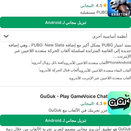
4.5
المجاني
PUBG مستقبلية
تنزيل مجاني لـ Android
أنظمة أساسية أخرى
يمتد امتياز PUBG بشكل أكبر مع إضافة PUBG: New Slate ، وهي إضافة
جديدة إلى القائمة المتزايدة لسلسلة ألعاب الحركة متعددة اللاعبين عبر
الإنترنت.…
Android
iPhone
لعبة باتل رويال أندرويد
ألعاب متعددة اللاعبين للأندرويد
ألعاب قتال الحركة للأندرويد
ألعاب البقاء متعددة اللاعبين للأندرويد
ألعاب متعددة اللاعبين عبر الإنترنت للأندرويد
GuGuk - Play GameVoice Chat
4.3
المجاني
عزز تجربتك في الألعاب مع GuGuk
تنزيل مجاني لـ Android
GuGuk هو تطبيق أندرويد مجاني مصمم لتعزيز تجربة الألعاب من خلال دمج