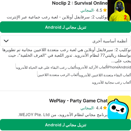
Noclip 2 : Survival Online
4.5
المجاني
نوكليب 2: سرفايفل أونلاين - لعبة رعب جماعية عبر الإنترنت
تنزيل مجاني لـ Android
أنظمة أساسية أخرى
نوكليب 2: سيرفايفل أونلاين هي لعبة رعب متعددة اللاعبين مجانية تم تطويرها
بواسطة رياليتي77 لنظام الأندرويد. تدور اللعبة في "الغرف الخلفية"، حيث
يجب على…
Android
iPhone
ألعاب الأركيد للأندرويد
ألعاب رعب البقاء على قيد الحياة للأندرويد
ألعاب الرعب متعددة اللاعبين
ألعاب البقاء متعددة اللاعبين للأندرويد
ألعاب رعب مجانية للأندرويد
WePlay - Party Game Chat
4.4
المجاني
برنامج مجاني لنظام الأندرويد، من WEJOY Pte. Ltd.
تنزيل مجاني لـ Android