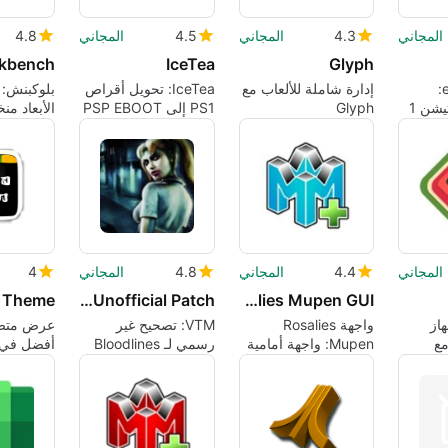
المجاني
4.3
المجاني
4.5
المجاني
4.8
ckbench
IceTea
Glyph
مراجعة ePSXe:
إدارة شاملة للألعاب مع
IceTea: تحويل أقراص
بلوكبنش: ن
محاكاة بلاي ستيشن 1
Glyph
PS1 إلى PSP EBOOT
الأبعاد من
 عميقة
مع تخصيص XMB
لمستخدمي
والمطورين
المجاني
4.4
المجاني
4.8
المجاني
4
 Theme
VTM: Bloodlines Unofficial Patch
Rosalies Mupen GUI
از
واجهة Rosalies
VTM: تصحيح غير
عرض متص
مع
Mupen: واجهة أمامية
رسمي لـ Bloodlines
أفضل في ا
حديثة لـ
يستعيد ويثبت لعبة RPG
Mupen64Plus
الكلاسيكية