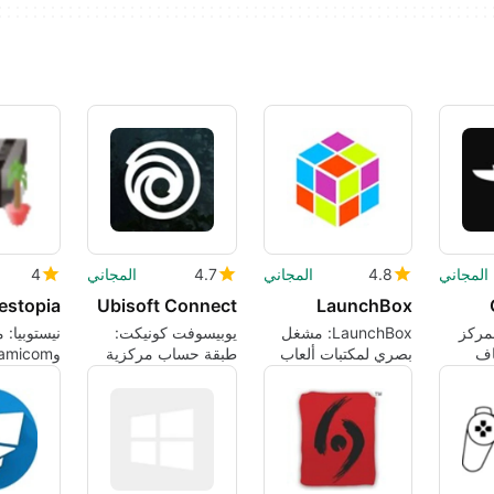
المجاني
4.8
المجاني
4.7
المجاني
4
estopia
Ubisoft Connect
LaunchBox
مركز
LaunchBox: مشغل
يوبيسوفت كونيكت:
اف
بصري لمكتبات ألعاب
طبقة حساب مركزية
الكمبيوتر والألعاب
لألعاب يوبيسوفت
لنظام ويند
ة
القديمة