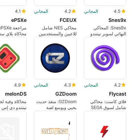
4.5
المجاني
4.2
المجاني
4.1
ePSXe
FCEUX
Snes9x
Snes9x: المحاكي
محاكي NES شامل
النهائي لسوبر نينتندو
للاعبين والمستخدمين
المتقدمين
مع قابلية تكوين
وأداء
4.2
المجاني
4.3
المجاني
4.9
melonDS
GZDoom
Flycast
فلاي كاست: محاكي
GZDoom: منفذ حديث
محاكاة وفية لجه
شامل لسوق SEGA
يحيي ويوسع لعبة
نينتندو دي إس 
Doom الكلاسيكية
الاتصال المدمج