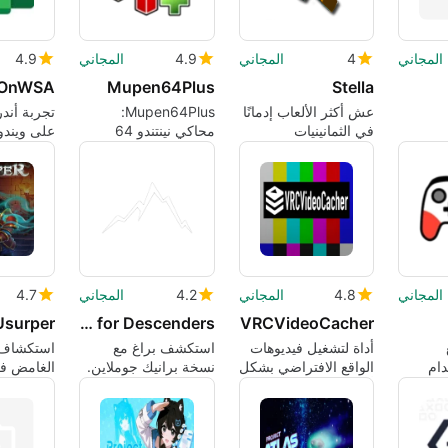
المجاني
4
المجاني
4.9
المجاني
4.9
kOnWSA
Mupen64Plus
Stella
عش أكثر الألعاب إدمانًا
Mupen64Plus:
تجربة أند
في الثمانينيات
محاكي نينتندو 64
على ويندو
خفيف الوزن
المجاني
4.8
المجاني
4.2
المجاني
4.7
Usurper
Prague Branik for Descenders
VRCVideoCacher
أداة لتشغيل فيديوهات
استكشف براغ مع
استكشاف 
ام
الواقع الافتراضي بشكل
نسخة برانيك جوملاين.
الغامض في "per
أكثر سلاسة