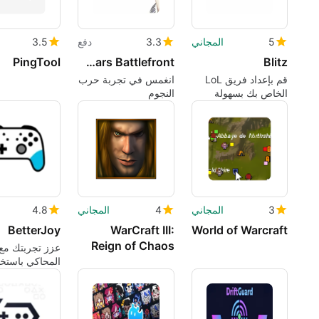
5
المجاني
3.3
دفع
3.5
PingTool
Star Wars Battlefront
Blitz
قم بإعداد فريق LoL
انغمس في تجربة حرب
الخاص بك بسهولة
النجوم
باستخدام أداة اللعبة
المجانية هذه
3
المجاني
4
المجاني
4.8
BetterJoy
WarCraft III:
World of Warcraft
Reign of Chaos
عزز تجربتك مع
المحاكي باستخد
BetterJoy