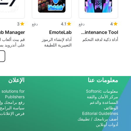
4
دفع
4.1
دفع
3
EmoteLab
DriftGuard: Maintenance Tool
أداة ذكية لدقة التحكم
أداة لإنشاء الرموز
قم ببث ألعاب ال
التعبيرية اللطيفة
على أندرويد بس
والبسيطة
معلومات عنا
الإعلان
معلومات Softonic
 solutions for
مركز الأمان والثقة
Publishers
المساعدة والدعم
رفع برامجك وإد
الوظائف
سياسة البرامج
Editorial Guidelines
فرص الإعلانات
أضف برنامجك / تطبيقك
أدوات أونلاين