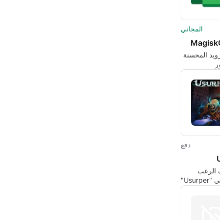
المجاني
Magis
رويد المحسنة
ز
دفع
الرعب
Usur"