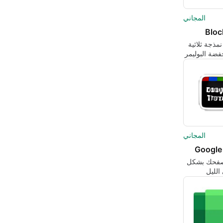
المجاني
Blo
مذجة ثلاثية
خفضة البوليمر
 ماينكرافت
 المستقلين
المجاني
Google
فحك بشكل
لليل