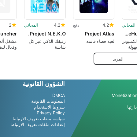
المجاني
4.2
دفع
4.2
المجاني
2
uncher
Project N.E.K.O.
Project Atlas
GameHub Manager
كمبيوتر
لعبة فضاء قاتمة
رفيقك الذكي عبر كل
مشغل ألع
هولة
شاشة
وفعال لنظ
المزيد
الشؤون القانونية
DMCA
Monetization
المعلومات القانونية
ارتها
شروط الاستخدام
Privacy Policy
سياسة ملفات تعريف الارتباط
إعدادات ملفات تعريف الارتباط