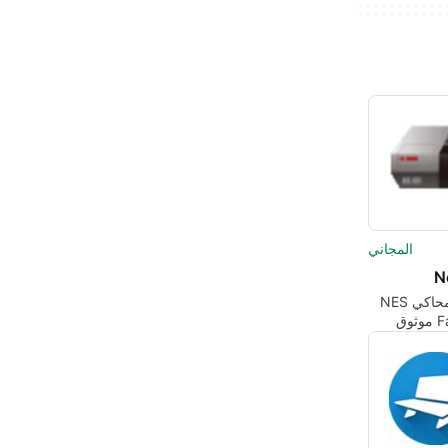
المجاني
N
نيستوبيا: محاكي NES
وFamicom موثوق
وز