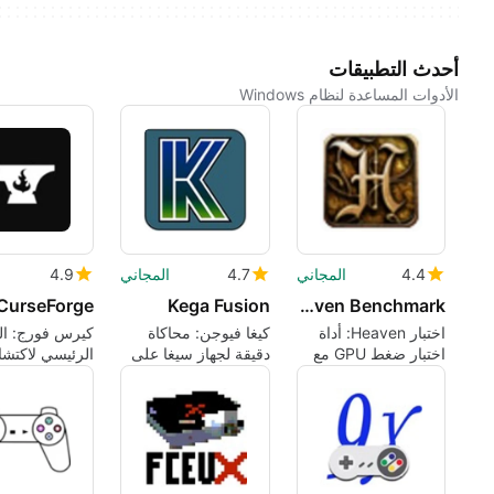
أحدث التطبيقات
الأدوات المساعدة لنظام Windows
4.4
المجاني
4.7
المجاني
4.9
CurseForge
Kega Fusion
Heaven Benchmark
اختبار Heaven: أداة
كيغا فيوجن: محاكاة
كيرس فورج: ال
اختبار ضغط GPU مع
دقيقة لجهاز سيغا على
الرئيسي لاكتش
مرئيات ستيمبانك
أجهزة ويندوز
وتثبيت تعديلات
الكمبيوتر بسرع