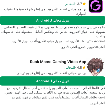
3.7
المجاني
برنامج مجاني لنظام الأندرويد، من إنتاج شركة سيغما للتقنيات
الموارد.
تنزيل مجاني لـ Android
ما هو تي سي جيمز؟مع تصميم بسيط وبديهي، يمكنك تثبيت التطبيق المجاني
بسهولة على جهاز الأندرويد الخاص بك وتعكس ألعابك المحمولة على حاسوبك،
وتلعب…
Android
محاكي ألعاب للأندرويد
ألعاب موبايل مجانية للأندرويد
ألعاب الجوال للأندرويد
ألعاب الكمبيوتر للأندرويد
ألعاب للأندرويد
Ruok Macro Gaming Video App
4.8
المجاني
برنامج مجاني لنظام الأندرويد، من إنتاج فيديو تريندز.
تنزيل مجاني لـ Android
في عالمنا الحالي، أصبحت ألعاب الفيديو واحدة من أهم أشكال الترفيه. مع
زيادة شعبية ألعاب الفيديو، نمت صناعة الألعاب بشكل كبير. في الهند، تعتبر…
Android
ألعاب الموبايل
ألعاب التطبيقات
لعبة فيديو للأندرويد
ألعاب ترفيهية للأندرويد
ألعاب أندرويد