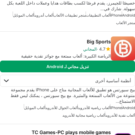
خصيصًا للجيمرز، يقدم فرصًا لكسب بطاقات هدايا وعملات داخل اللعبة بكل
سهولة. شارك في…
Android
iPhone
ألعاب التطبيقات
متجر تطبيقات الألعاب
ألعاب أندرويد
ألعاب الموبايل
متجر الألعاب
Big Sports
4.7
المجاني
الرياضة الكبيرة: ألعاب ممتعة مع جوائز نقدية حقيقية
تنزيل مجاني لـ Android
أنظمة أساسية أخرى
بيج سبورتس هو تطبيق للألعاب المجانية متاح على iPhone يقدم مجموعة
متنوعة من الألعاب الممتعة والمثيرة. مع بيج سبورتس ، يمكنك ليس فقط
الاستمتاع…
Android
iPhone
ألعاب رياضية للأندرويد
ألعاب الجوال للأندرويد
ألعاب الموبايل
ألعاب نقدية للأندرويد
ألعاب رياضية مجانية للأندرويد
TC Games-PC plays mobile games