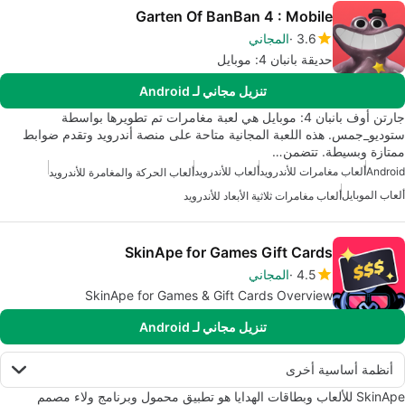
Garten Of BanBan 4 : Mobile
3.6
المجاني
حديقة بانبان 4: موبايل
تنزيل مجاني لـ Android
جارتن أوف بانبان 4: موبايل هي لعبة مغامرات تم تطويرها بواسطة
ستوديو_جمس. هذه اللعبة المجانية متاحة على منصة أندرويد وتقدم ضوابط
ممتازة وبسيطة. تتضمن…
Android
ألعاب مغامرات للأندرويد
ألعاب للأندرويد
ألعاب الحركة والمغامرة للأندرويد
ألعاب الموبايل
ألعاب مغامرات ثلاثية الأبعاد للأندرويد
SkinApe for Games Gift Cards
4.5
المجاني
SkinApe for Games & Gift Cards Overview
تنزيل مجاني لـ Android
أنظمة أساسية أخرى
SkinApe للألعاب وبطاقات الهدايا هو تطبيق محمول وبرنامج ولاء مصمم