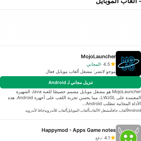
- ألعاب الموبايل
MojoLauncher
4.5
المجاني
موجو لانشر: مشغل ألعاب موبايل فعال
تنزيل مجاني لـ Android
MojoLauncher هو مشغل موبايل مصمم خصيصًا للعبة Java الشهيرة
المعتمدة على LWJGL، مما يحسن تجربة اللعب على أجهزة Android. هذه
الأداة المجانية تتطلب Android…
Android
ألعاب جافا
مشغل الألعاب
ألعاب الموبايل
ألعاب للأندرويد
جافا لأندرويد
Happymod - Apps Game notes
4.1
دفع