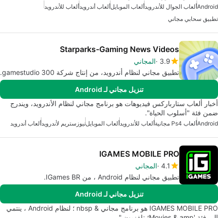
Android
ألعاب الجوال للأندرويد
ألعاب الموبايل
ألعاب أندرويد
ألعاب للأندرويد
تطبيق سحابي مجاني
Starparks-Gaming News Videos
3.9
المجاني
تطبيق مجاني لنظام أندرويد، من إنتاج شركة 300 gamestudio.
تنزيل مجاني لـ Android
أخبار ألعاب ستارباركس فيديوهات هو برنامج مجاني لنظام الأندرويد، ويندرج
ضمن فئة "أسلوب الحياة".
Android
ألعاب Ps4 مجانية
ألعاب للأندرويد
ألعاب الموبايل
نيوزستريم لأندرويد
ألعاب أندرويد
IGAMES MOBILE PRO
4.1
المجاني
تطبيق مجاني لنظام Android ، من IGames BR.
تنزيل مجاني لـ Android
IGAMES MOBILE PRO هو برنامج مجاني & nbsp ؛ لنظام Android ، ينتمي
إلى فئة 'Movies & amp؛ تلفزيون ".