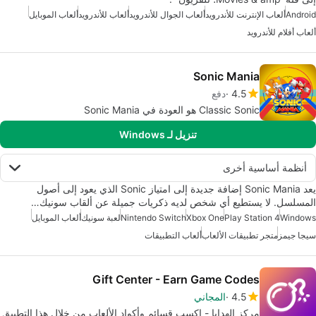
Android
ألعاب الإنترنت للأندرويد
ألعاب الجوال للأندرويد
ألعاب للأندرويد
ألعاب الموبايل
ألعاب أفلام للأندرويد
Sonic Mania
4.5
دفع
Classic Sonic هو العودة في Sonic Mania
تنزيل لـ Windows
أنظمة أساسية أخرى
يعد Sonic Mania إضافة جديدة إلى امتياز Sonic الذي يعود إلى أصول
المسلسل. لا يستطيع أي شخص لديه ذكريات جميلة عن ألقاب سونيك…
Windows
Play Station 4
Xbox One
Nintendo Switch
لعبة سونيك
ألعاب الموبايل
سيجا جيمز
متجر تطبيقات الألعاب
ألعاب التطبيقات
Gift Center - Earn Game Codes
4.5
المجاني
مركز الهدايا - اكسب قسائم وأكواد الألعاب من خلال هذا التطبيق