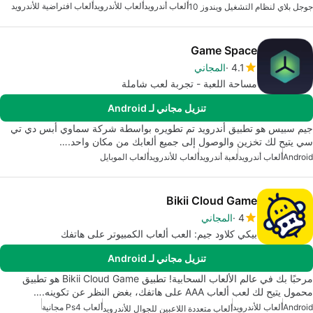
ألعاب أندرويد
ألعاب للأندرويد
ألعاب افتراضية للأندرويد
جوجل بلاي لنظام التشغيل ويندوز 10
Game Space
4.1
المجاني
مساحة اللعبة - تجربة لعب شاملة
تنزيل مجاني لـ Android
جيم سبيس هو تطبيق أندرويد تم تطويره بواسطة شركة سماوي أبس دي تي
سي يتيح لك تخزين والوصول إلى جميع ألعابك من مكان واحد.…
Android
ألعاب أندرويد
لعبة أندرويد
ألعاب للأندرويد
ألعاب الموبايل
Bikii Cloud Game
4
المجاني
بيكي كلاود جيم: العب ألعاب الكمبيوتر على هاتفك
تنزيل مجاني لـ Android
مرحبًا بك في عالم الألعاب السحابية! تطبيق Bikii Cloud Game هو تطبيق
محمول يتيح لك لعب ألعاب AAA على هاتفك، بغض النظر عن تكوينه.…
Android
ألعاب للأندرويد
ألعاب Ps4 مجانية
ألعاب متعددة اللاعبين للجوال للأندرويد