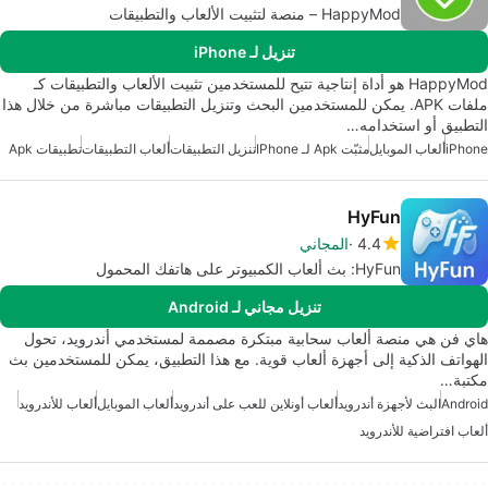
HappyMod – منصة لتثبيت الألعاب والتطبيقات
تنزيل لـ iPhone
HappyMod هو أداة إنتاجية تتيح للمستخدمين تثبيت الألعاب والتطبيقات كـ
ملفات APK. يمكن للمستخدمين البحث وتنزيل التطبيقات مباشرة من خلال هذا
التطبيق أو استخدامه…
iPhone
ألعاب الموبايل
مثبّت Apk لـ IPhone
تنزيل التطبيقات
ألعاب التطبيقات
تطبيقات Apk
HyFun
4.4
المجاني
HyFun: بث ألعاب الكمبيوتر على هاتفك المحمول
تنزيل مجاني لـ Android
هاي فن هي منصة ألعاب سحابية مبتكرة مصممة لمستخدمي أندرويد، تحول
الهواتف الذكية إلى أجهزة ألعاب قوية. مع هذا التطبيق، يمكن للمستخدمين بث
مكتبة…
Android
البث لأجهزة أندرويد
ألعاب أونلاين للعب على أندرويد
ألعاب الموبايل
ألعاب للأندرويد
ألعاب افتراضية للأندرويد