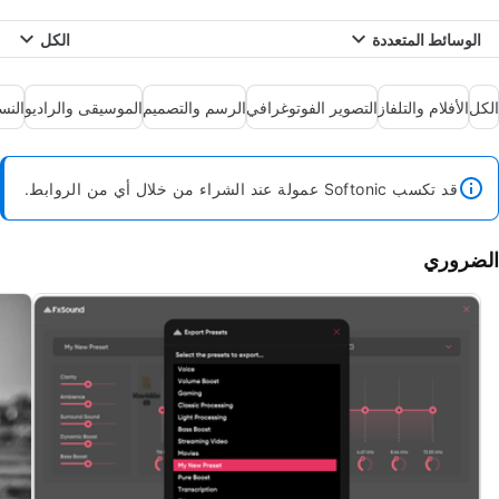
الوسائط المتعددة
الكل
الكل
الأفلام والتلفاز
التصوير الفوتوغرافي
الرسم والتصميم
الموسيقى والراديو
النس
قد تكسب Softonic عمولة عند الشراء من خلال أي من الروابط.
الضروري