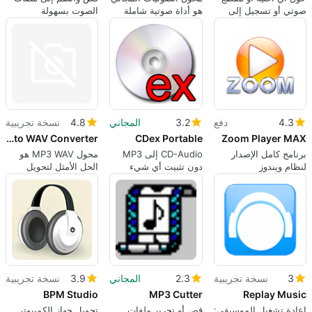
صوتي أو تسجيل إلى
هو أداة صوتية شاملة
الصوت بسهولة
نغمة رنين فريدة في
وعالية الكفاءة
بضع نقرات فقط
4.3
دفع
3.2
المجاني
4.8
نسخة تجريبية
MP3 to WAV Converter
CDex Portable
Zoom Player MAX
برنامج كامل الإصدار
CD-Audio إلى MP3
محول MP3 WAV هو
لنظام ويندوز
دون تثبيت أي شيء
الحل الأمثل لتحويل
الدُفعات ...
3
نسخة تجريبية
2.3
المجاني
3.9
نسخة تجريبية
BPM Studio
MP3 Cutter
Replay Music
إعادة تشغيل الموسيقى:
قص أو تحرير ملفات
تحويل جهاز الكمبيوتر