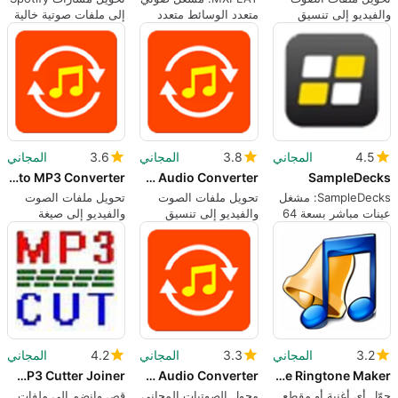
والفيديو إلى تنسيق
متعدد الوسائط متعدد
إلى ملفات صوتية خالية
MP3 و AAC بسهولة
الاستخدامات
من DRM على نظام
Windows
4.5
المجاني
3.8
المجاني
3.6
المجاني
Free M4a to MP3 Converter
Free Video to Audio Converter
SampleDecks
SampleDecks: مشغل
تحويل ملفات الصوت
تحويل ملفات الصوت
عينات مباشر بسعة 64
والفيديو إلى تنسيق
والفيديو إلى صيغة
فتحة للدي جي
MP3 و AAC بسهولة
MP3/AAC
والمذيعين
3.2
المجاني
3.3
المجاني
4.2
المجاني
Free MP3 Cutter Joiner
DVDVideoMedia Free Audio Converter
Free Ringtone Maker
حوّل أي أغنية أو مقطع
محول الصوتيات المجاني
قص وانضم إلى ملفات