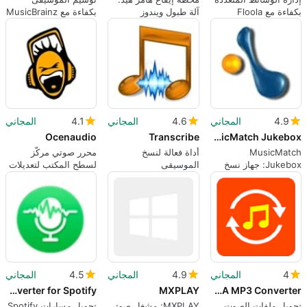
بكفاءة مع Floola
آلة طبول ويندوز
بكفاءة مع MusicBrainz
كلاسيكية للتكرار
Picard
4.9
المجاني
4.6
المجاني
4.1
المجاني
Ocenaudio
Transcribe
MusicMatch Jukebox
MusicMatch
أداة فعالة لنسخ
محرر صوتي مركّز
Jukebox: جهاز نسخ
الموسيقى
لسطح المكتب لتعديلات
MP3، مشغل، ومدير
سريعة وتحليل طيفي
شامل
4
المجاني
4.9
المجاني
4.5
المجاني
Sidify Music Converter for Spotify
MXPLAY
DVDVideoMedia Free WMA MP3 Converter
تحويل ملفات الصوت
MXPLAY: مشغل صوتي
تحويل مسارات Spotify