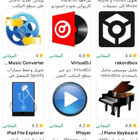
Music إلى تنسيقات
كاريوكي بجودة استوديو
على سطح المكتب
قابلة للتشغيل على
مع عناصر تحكم تركز
خفيف الوزن بجذور
Windows
على المضيف
تاريخية، نتائج سريعة
4.4
المجاني
4.8
المجاني
4
المجاني
NoteBurner Spotify Music Converter
VirtualDJ
rekordbox
تحليل موسيقي شامل
VirtualDJ: دي جي
تحويل وحفظ مسارات
باستخدام rekordbox
سطح المكتب المعزز
Spotify للتشغيل في
بالذكاء الاصطناعي للأداء
وضع عدم الاتصال على
المباشر والإنتاج
Windows
4.8
المجاني
4.2
المجاني
4.5
المجاني
iPad File Explorer
fPlayer
Virtual MIDI Piano Keyboard
لوحة مفاتيح بيانو MIDI
مراجعة fPlayer: مشغل
إدارة الملفات بكفاءة