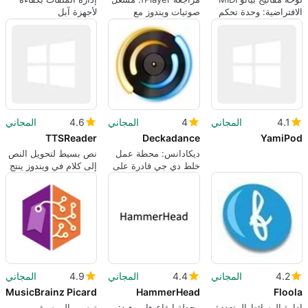
الافتراضية: وحدة تحكم
صوتيات ويندوز مع
لأجهزة آبل
MIDI محمولة وأداة
تأثيرات صوتية حية
اختبار
4.1
المجاني
4
المجاني
4.6
المجاني
TTSReader
Deckadance
YamiPod
ديكادانس: محطة عمل
نص بسيط لتحويل النص
خلط دي جي قادرة على
إلى كلام في ويندوز ينتج
VST للأداء المباشر
ملفات صوتية قابلة
للاستماع
4.2
المجاني
4.4
المجاني
4.9
المجاني
MusicBrainz Picard
HammerHead
Floola
إدارة الوسائط المتعددة
محطة إيقاع هامر هيد:
توسيم الموسيقى