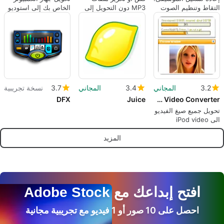
التقاط وتنظيم الصوت
MP3 دون التحويل إلى
الخاص بك إلى استوديو
بسهولة
WAV
للتسجيل لخلطات MP3
3.2
المجاني
3.4
المجاني
3.7
نسخة تجريبية
DFX
Juice
Free iPod Video Converter
تحويل جميع صيغ الفيديو
الى iPod video
المزيد
افتح إبداعك مع Adobe Stock
احصل على 10 صور أو 1 فيديو مع تجريبية مجانية