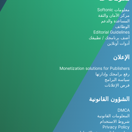
معلومات Softonic
مركز الأمان والثقة
المساعدة والدعم
الوظائف
Editorial Guidelines
أضف برنامجك / تطبيقك
أدوات أونلاين
الإعلان
Monetization solutions for Publishers
رفع برامجك وإدارتها
سياسة البرامج
فرص الإعلانات
الشؤون القانونية
DMCA
المعلومات القانونية
شروط الاستخدام
Privacy Policy