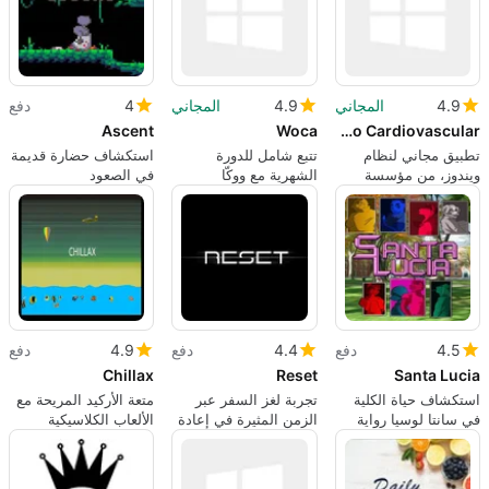
4.9
المجاني
4.9
المجاني
4
دفع
Ascent
Woca
Calculadora de Riesgo Cardiovascular
تطبيق مجاني لنظام
تتبع شامل للدورة
استكشاف حضارة قديمة
ويندوز، من مؤسسة
الشهرية مع ووكّا
في الصعود
القلب.
4.5
دفع
4.4
دفع
4.9
دفع
Chillax
Reset
Santa Lucia
استكشاف حياة الكلية
تجربة لغز السفر عبر
متعة الأركيد المريحة مع
في سانتا لوسيا رواية
الزمن المثيرة في إعادة
الألعاب الكلاسيكية
بصرية
الضبط