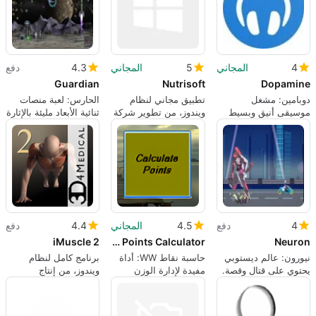
4
المجاني
5
المجاني
4.3
دفع
Guardian
Nutrisoft
Dopamine
دوبامين: مشغل
تطبيق مجاني لنظام
الحارس: لعبة منصات
موسيقى أنيق وبسيط
ويندوز، من تطوير شركة
ثنائية الأبعاد مليئة بالإثارة
واسكس ألفا للبرمجيات.
والحركة
4
دفع
4.5
المجاني
4.4
دفع
iMuscle 2
WW Points Calculator
Neuron
نيورون: عالم ديستوبي
حاسبة نقاط WW: أداة
برنامج كامل لنظام
يحتوي على قتال وقصة.
مفيدة لإدارة الوزن
ويندوز، من إنتاج
3D4Medical.