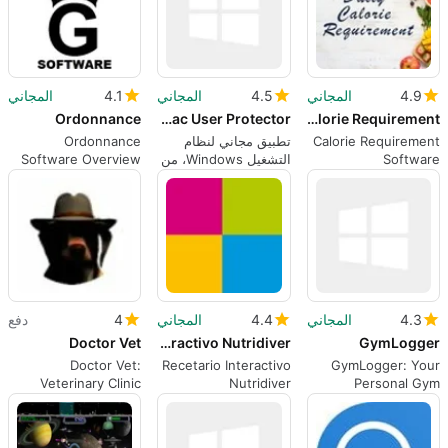
4.9
المجاني
4.5
المجاني
4.1
المجاني
Ordonnance
Infofac User Protector
Calorie Requirement
Calorie Requirement
تطبيق مجاني لنظام
Ordonnance
Software
التشغيل Windows، من
Software Overview
تطوير Infofac.
4.3
المجاني
4.4
المجاني
4
دفع
Doctor Vet
Recetario interactivo Nutridiver
GymLogger
Doctor Vet:
Recetario Interactivo
GymLogger: Your
Veterinary Clinic
Nutridiver
Personal Gym
Management
Assistant
Software