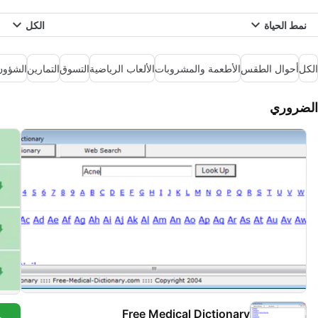
نمط الحياة
الكل
الكل
أحوال الطقس
الأطعمة والمشروبات
الألعاب الرياضية
التسوق
التمارين
الشؤون
الضروري
Free Medical Dictionary