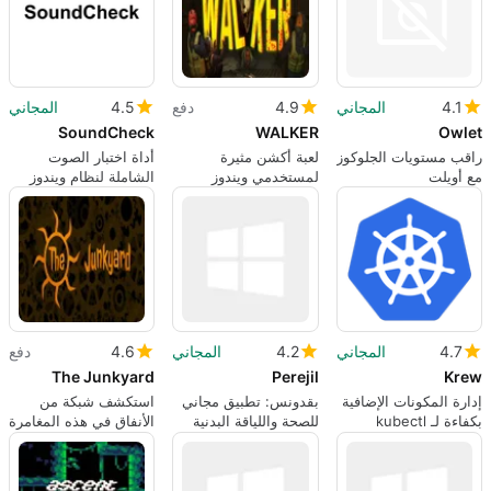
4.1
المجاني
4.9
دفع
4.5
المجاني
SoundCheck
WALKER
Owlet
راقب مستويات الجلوكوز
لعبة أكشن مثيرة
أداة اختبار الصوت
مع أويلت
لمستخدمي ويندوز
الشاملة لنظام ويندوز
4.7
المجاني
4.2
المجاني
4.6
دفع
The Junkyard
Perejil
Krew
إدارة المكونات الإضافية
بقدونس: تطبيق مجاني
استكشف شبكة من
بكفاءة لـ kubectl
للصحة واللياقة البدنية
الأنفاق في هذه المغامرة
لنظام ويندوز
الرعب للبقاء على قيد
الحياة