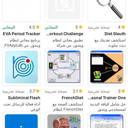
4
نسخة تجريبية
5
المجاني
4.5
المجاني
EVA Period Tracker
Seven - 7 Minute Workout Challenge
Diet Sleuth
استكشف تغذيتك مع
تطبيق مجاني لنظام
برنامج مجاني لنظام
ديت سلوث
ويندوز، من شركة
ويندوز، من FitAppLab.
بيريجي.
3
نسخة تجريبية
2.1
نسخة تجريبية
3.7
نسخة تجريبية
Subliminal Flash
FrenchDiet
Personal Trainer One
حل شامل للياقة البدنية
استكشف الصحة مع
أداة فعالة للرسائل تحت
لمستخدمي ويندوز
FrenchDiet لنظام
الوعي
Windows