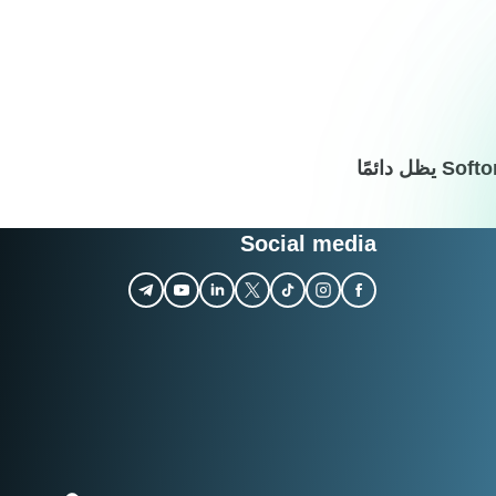
"سنستمر في توسيع أنظمة الأمان لدينا لتغطية التهديدات الجديدة وضمان أن Softonic يظل دائمًا
Social media