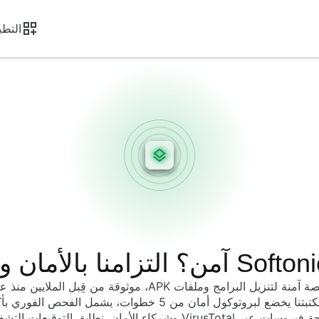
التطب
محرك مكافحة فيروسات عبر VirusTotal وشركاء الأمان. نطابق التوقي