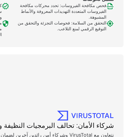
فحص مكافحة الفيروسات: تحدد محركات مكافحة
ك
الفيروسات المتعددة التهديدات المعروفة والأنماط
س
المشبوهة.
وا
التحقق من السلامة: فحوصات التجزئة والتحقق من
م
التوقيع الرقمي لمنع التلاعب.
م
ا
شركاء الأمان: تحالف البرمجيات النظيفة وVirusTotal
نتعاون مع VirusTotal وشركاء أمن رائدين آخري