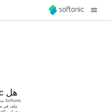
هل Softonic آمن؟ التزامنا بالأمان والثقة