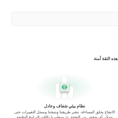
ذه الثقة آمنة
نظام بيئي شفاف وعادل
الانفتاح يخلق المساءلة. ننشر طريقتنا ونتيجتنا وسجل التغييرات حتى
يتمكن أي شخص من التحقق — ومعاييرنا تكافئ البرامج النظيفة