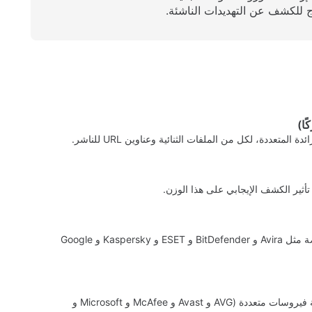
 للكشف عن التهديدات الناشئة.
عددة، لكل من الملفات الثنائية وعناوين URL للناشر.
أثير الكشف الإيجابي على هذا الوزن.
يتم فحص نطاقات وعناوين URL للناشرين باستخدام محركات متخصصة مثل Avira و BitDefender و ESET و Kaspersky و Google
يتم تحليل المثبتات والملفات القابلة للتنفيذ باستخدام محركات مكافحة فيروسات متعددة (AVG و Avast و McAfee و Microsoft و