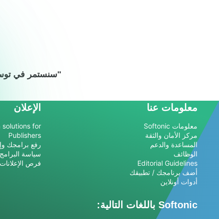
معلومات عنا
الإعلان
معلومات Softonic
 solutions for
مركز الأمان والثقة
Publishers
المساعدة والدعم
رفع برامجك وإد
الوظائف
سياسة البرامج
Editorial Guidelines
فرص الإعلانات
أضف برنامجك / تطبيقك
أدوات أونلاين
Softonic باللغات التالية: