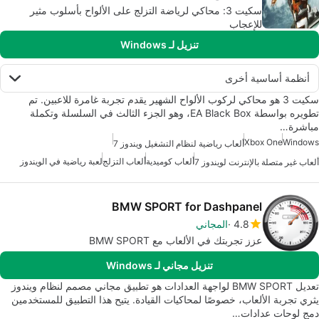
سكيت 3: محاكي لرياضة التزلج على الألواح بأسلوب مثير
للإعجاب
تنزيل لـ Windows
أنظمة أساسية أخرى
سكيت 3 هو محاكي لركوب الألواح الشهير يقدم تجربة غامرة للاعبين. تم
تطويره بواسطة EA Black Box، وهو الجزء الثالث في السلسلة وتكملة
مباشرة…
Xbox One
Windows
ألعاب رياضية لنظام التشغيل ويندوز 7
ألعاب كوميدية
ألعاب التزلج
لعبة رياضية في الويندوز
ألعاب غير متصلة بالإنترنت لويندوز 7
BMW SPORT for Dashpanel
4.8
المجاني
عزز تجربتك في الألعاب مع BMW SPORT
تنزيل مجاني لـ Windows
تعديل BMW SPORT لواجهة العدادات هو تطبيق مجاني مصمم لنظام ويندوز
يثري تجربة الألعاب، خصوصًا لمحاكيات القيادة. يتيح هذا التطبيق للمستخدمين
دمج لوحات عدادات…