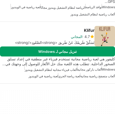
GPS…
Windows
نوافذ الرياضة
لعبة رياضية في الويندوز
الرياضة لنظام التشغيل ويندوز مجانًا
ألعاب رياضية لنظام التشغيل ويندوز
Klifur
4.7
المجاني
تَسَلَّقْ طَرِيقَكَ عَنْ طَرِيقِ <strong>الصَّعُودِ</strong>
تنزيل مجاني لـ Windows
كليفور هي لعبة رياضية مجانية تستخدم فيزياء غير منطقية في إعداد تسلق
الصخور الداخلية. تتطلب هذه اللعبة منك حل الألغاز للوصول إلى وجهتك في…
Windows
ألعاب باركور مجانية
ألعاب فيزياء مجانية لنظام التشغيل ويندوز
ألعاب متصفح رياضية مجانية
لعبة رياضة الجري
لعبة رياضية في الويندوز