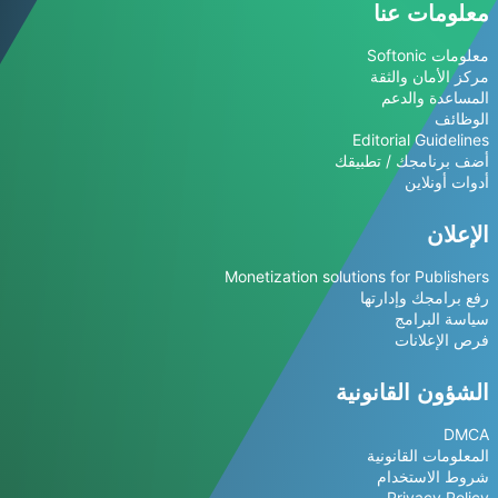
معلومات عنا
معلومات Softonic
مركز الأمان والثقة
المساعدة والدعم
الوظائف
Editorial Guidelines
أضف برنامجك / تطبيقك
أدوات أونلاين
الإعلان
Monetization solutions for Publishers
رفع برامجك وإدارتها
سياسة البرامج
فرص الإعلانات
الشؤون القانونية
DMCA
المعلومات القانونية
شروط الاستخدام
Privacy Policy