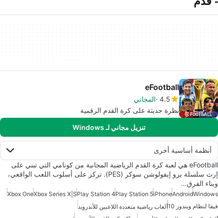
- قدم
eFootball
4.5
المجاني
نظرة حديثة على كرة القدم الرقمية
تنزيل مجاني لـ Windows
أنظمة أساسية أخرى
eFootball هي لعبة كرة القدم الرياضية المجانية من كونامي التي تبني على
إرث سلسلة برو إيفولوشن سوكر (PES). تركز على أسلوب اللعب الواقعي،
وبناء الفرق…
Xbox One
Xbox Series X|S
Play Station 4
Play Station 5
iPhone
Android
Windows
فيفا لنظام ويندوز 10
ألعاب رياضية متعددة اللاعبين للأندرويد