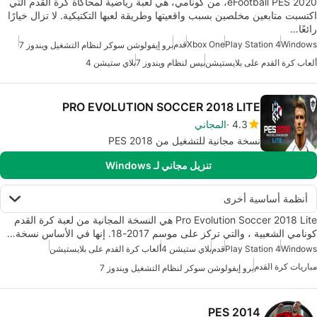
eFootball PES 2020، من كونامي، هي لعبة رياضية لمحاكاة كرة القدم التي
اكتسبت متابعين مخلصين بسبب واقعيتها وطريقة لعبها التكتيكية. لا تزال خيارًا
رائعًا…
Windows
Play Station 4
Xbox One
قدم
برو إيفولوشن سوكر لنظام التشغيل ويندوز 7
ألعاب كرة القدم على بلايستيشن
بيس لنظام ويندوز 7
بلاي ستيشن 4
PRO EVOLUTION SOCCER 2018 LITE
4.3
المجاني
نسخة مجانية للتشغيل من PES 2018
تنزيل مجاني لـ Windows
أنظمة أساسية أخرى
Pro Evolution Soccer 2018 Lite هي النسخة المجانية من لعبة كرة القدم
كونامي الشعبية ، والتي تركز على موسم 2017-18. إنها في الأساس نسخة…
Windows
Play Station 4
قدم
بلاي ستيشن 4
ألعاب كرة القدم على بلايستيشن
مباريات كرة القدم
برو إيفولوشن سوكر لنظام التشغيل ويندوز 7
PES 2014