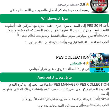
3.8
نسخة توضيحية
رسومات جديدة وتحكم أفضل والمزيد من اللعب الجماعي
تنزيل لـ Windows
يأخذ PES 2014 إلى الميدان مرة أخرى ، هذه المرة مع التركيز على أسلوب
اللعب. يُعد المحرك الجديد للرسومات والرسوم المتحركة المحسّنة والجو…
Windows
قدم
بيس لنظام ويندوز 7
برو إيفولوشن سوكر لنظام التشغيل ويندوز
ألعاب المحاكاة لنظام التشغيل ويندوز
ألعاب كرة القدم لنظام ويندوز 10
PES COLLECTION
4
المجاني
في نهاية المطاف فريق ، على غرار كونامي
تنزيل مجاني لـ Android
PES COLLECTION (PES MANAGER سابقا) هي لعبة إدارة كرة القدم
الجديدة المجانية كونامي. في ذلك ، سوف تقوم بإنشاء فريقك المثالي وتقوده
إلى…
Android
محاكي كرة القدم للأندرويد
قدم
ألعاب كرة القدم المجانية للأندرويد
ألعاب رياضية للأندرويد
ألعاب مدير كرة القدم مجانية للأندرويد