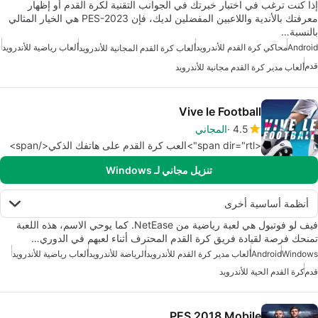
إذا كنت ترغب في اختبار خبرتك في الجوانب التقنية لكرة القدم أو إظهار
معرفتك بالأندية واللاعبين المفضلين لديك، فإن PES-2023 هي الخيار المثالي
بالنسبة…
Android
محاكي كرة القدم للأندرويد
ألعاب رياضية للأندرويد
ألعاب كرة القدم المجانية للأندرويد
قدم
ألعاب مدير كرة القدم مجانية للأندرويد
Vive le Football
4.5
المجاني
<span dir="rtl">العب كرة القدم على هاتفك الذكي</span>
تنزيل مجاني لـ Windows
أنظمة أساسية أخرى
فيف لو فوتبول هي لعبة رياضية من NetEase. كما يوحي الاسم، هذه اللعبة
تمنحك فرصة لقيادة فريق كرة القدم المحترف أثناء لعبهم في الدوري…
Windows
Android
ألعاب مدير كرة القدم للأندرويد
الرياضة للأندرويد
ألعاب رياضية للأندرويد
قدم
كرة القدم الحية للأندرويد
PES 2018 Mobile