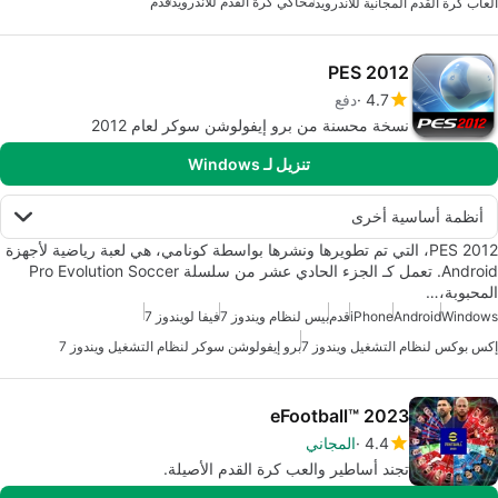
محاكي كرة القدم للأندرويد
قدم
ألعاب كرة القدم المجانية للأندرويد
PES 2012
4.7
دفع
نسخة محسنة من برو إيفولوشن سوكر لعام 2012
تنزيل لـ Windows
أنظمة أساسية أخرى
PES 2012، التي تم تطويرها ونشرها بواسطة كونامي، هي لعبة رياضية لأجهزة
Android. تعمل كـ الجزء الحادي عشر من سلسلة Pro Evolution Soccer
المحبوبة،…
Windows
Android
iPhone
قدم
بيس لنظام ويندوز 7
فيفا لويندوز 7
إكس بوكس لنظام التشغيل ويندوز 7
برو إيفولوشن سوكر لنظام التشغيل ويندوز 7
eFootball™ 2023
4.4
المجاني
تجند أساطير والعب كرة القدم الأصيلة.