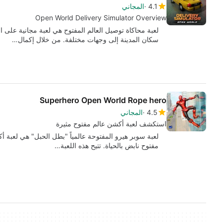
4.1
المجاني
Open World Delivery Simulator Overview
لعبة محاكاة توصيل العالم المفتوح هي لعبة مجانية على ا
سكان المدينة إلى وجهات مختلفة. من خلال إكمال…
Superhero Open World Rope hero
4.5
المجاني
استكشف لعبة أكشن عالم مفتوح مثيرة
لعبة سوبر هيرو المفتوحة عالمياً "بطل الحبل" هي لعبة أ
مفتوح نابض بالحياة. تتيح هذه اللعبة…