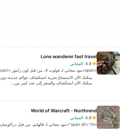
Lone wanderer fast travel
4.8
المجاني
<span>مود مجاني لـ فولوت 4، من قبل لون رابتور.</span>
يمكنك الآن الاستمتاع بحرية استكشاف عوالم جديدة دون ا
يمكنك الآن استكشاف والسفر إلى عدد كبير من…
World of Warcraft - Northrend
4.9
المجاني
<span dir="rtl">مود مجاني لـ فالهايم، من قبل دراكونمان ذا فوكس.</span>