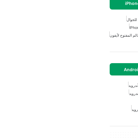
 للجوال
الم المفتوح لأيفون
ندرويد
درويد
رويد