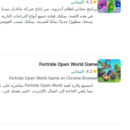
4.2
المجاني
برنامج مجاني لنظام أندرويد، من إنتاج شركة ماناديار ميديا.
في هذه اللعبة، يمكنك قيادة جميع أنواع الدراجات النارية
يمنحك منظورًا جديدًا تمامًا للمدينة. يمكنك تسبب الفوض
Fortride Open World Game
4.2
المجاني
Fortride Open World Game on Chrome Browser
مما يلغي الحاجة إلى اتصال بالإنترنت. اغمر نفسك في…