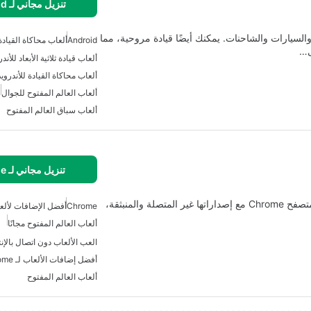
تنزيل مجاني لـ Android
 والسيارات والشاحنات. يمكنك أيضًا قيادة مروحية، مما
Android
ألعاب محاكاة القيادة 
ى…
ألعاب قيادة ثلاثية الأبعاد للأندر
ألعاب محاكاة القيادة للأندرويد
ألعاب العالم المفتوح للجوال
ألعاب سباق العالم المفتوح
تنزيل مجاني لـ Chrome
استمتع بإثارة لعبة Fortride Open World مباشرة على متصفح Chrome مع إصداراتها غير المتصلة والمنبثقة،
Chrome
أفضل الإضافات لألع
ألعاب العالم المفتوح مجانًا
العب الألعاب دون اتصال بالإن
أفضل إضافات الألعاب لـ Chrome
ألعاب العالم المفتوح