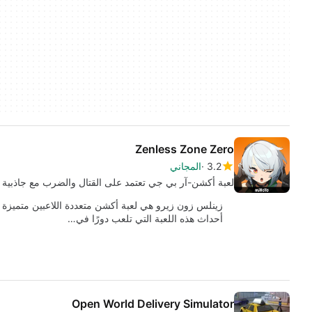
Zenless Zone Zero
3.2
المجاني
لعبة أكشن-آر بي جي تعتمد على القتال والضرب مع جاذبية
زينلس زون زيرو هي لعبة أكشن متعددة اللاعبين متميزة تُ
أحداث هذه اللعبة التي تلعب دورًا في…
Open World Delivery Simulator