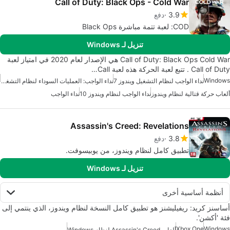
Call of Duty: Black Ops - Cold War
3.9
دفع
COD: لعبة تتمة مباشرة Black Ops
تنزيل لـ Windows
Call of Duty: Black Ops Cold War هي الإصدار لعام 2020 في امتياز لعبة
Call of Duty . تتبع لعبة الحركة هذه لعبة Call…
Windows
نداء الواجب لنظام التشغيل ويندوز 7
نداء الواجب: العمليات السوداء لنظام التشغيل ويندوز
ألعاب حركة قتالية لنظام ويندوز
نداء الواجب لنظام ويندوز 10
نداء الواجب
Assassin's Creed: Revelations
3.8
دفع
تطبيق كامل لنظام ويندوز، من يوبيسوفت.
تنزيل لـ Windows
أنظمة أساسية أخرى
أساسنز كريد: ريفيليشنز هو تطبيق كامل النسخة لنظام ويندوز، الذي ينتمي إلى
فئة 'أكشن'.
Xbox One
Windows
ألعاب Assassin's Creed لنظام Windows