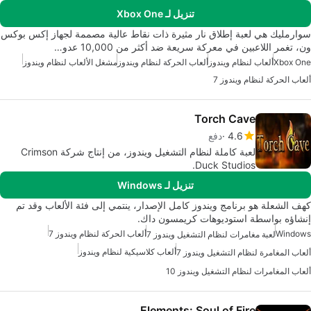
تنزيل لـ Xbox One
سوارمليك هي لعبة إطلاق نار مثيرة ذات نقاط عالية مصممة لجهاز إكس بوكس
ون، تغمر اللاعبين في معركة سريعة ضد أكثر من 10,000 عدو…
Xbox One
ألعاب لنظام ويندوز
ألعاب الحركة لنظام ويندوز
مشغل الألعاب لنظام ويندوز
ألعاب الحركة لنظام ويندوز 7
Torch Cave
4.6
دفع
لعبة كاملة لنظام التشغيل ويندوز، من إنتاج شركة Crimson
Duck Studios.
تنزيل لـ Windows
كهف الشعلة هو برنامج ويندوز كامل الإصدار، ينتمي إلى فئة الألعاب وقد تم
إنشاؤه بواسطة استوديوهات كريمسون داك.
Windows
ألعاب الحركة لنظام ويندوز 7
لعبة مغامرات لنظام التشغيل ويندوز 7
ألعاب كلاسيكية لنظام ويندوز
ألعاب المغامرة لنظام التشغيل ويندوز 7
ألعاب المغامرات لنظام التشغيل ويندوز 10
Elements: Soul of Fire