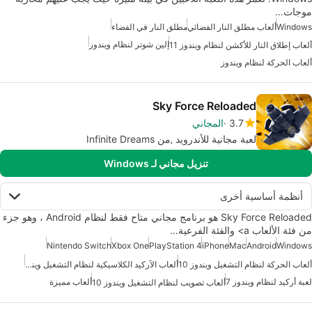
موجات…
Windows
ألعاب مطلق النار الفضائي
مطلق النار في الفضاء
إلين شوتر لنظام ويندوز
ألعاب إطلاق النار للأكشن لنظام ويندوز 11
ألعاب الحركة لنظام ويندوز
Sky Force Reloaded
3.7
المجاني
لعبة مجانية للأندرويد ‚من Infinite Dreams
تنزيل مجاني لـ Windows
أنظمة أساسية أخرى
Sky Force Reloaded هو برنامج مجاني متاح فقط لنظام Android ، وهو جزء
من فئة الألعاب a> والفئة الفرعية…
Nintendo Switch
Xbox One
PlayStation 4
iPhone
Mac
Android
Windows
ألعاب الحركة لنظام التشغيل ويندوز 10
ألعاب الآركيد الكلاسيكية لنظام التشغيل ويندوز 10
لعبة أركيد لنظام ويندوز 7
ألعاب مميزة
ألعاب تصويب لنظام التشغيل ويندوز 10