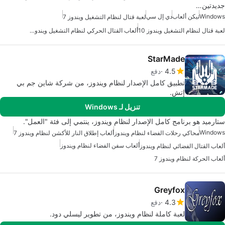
جديدتين…
Windows
تيكن ألعاب
دي إل سي
لعبة قتال لنظام التشغيل ويندوز 7
لعبة قتال لنظام التشغيل ويندوز 10
ألعاب القتال الحركي لنظام التشغيل ويندوز 7
StarMade
4.5
دفع
تطبيق كامل الإصدار لنظام ويندوز، من شركة شاين جم بي
إتش.
تنزيل لـ Windows
ستارميد هو برنامج كامل الإصدار لنظام ويندوز، ينتمي إلى فئة "العمل".
Windows
محاكي رحلات الفضاء لنظام ويندوز
ألعاب إطلاق النار للأكشن لنظام ويندوز 7
ألعاب سفن الفضاء لنظام ويندوز
ألعاب القتال الفضائي لنظام ويندوز
ألعاب الحركة لنظام ويندوز 7
Greyfox
4.3
دفع
لعبة كاملة لنظام ويندوز، من تطوير ليسلي دود.