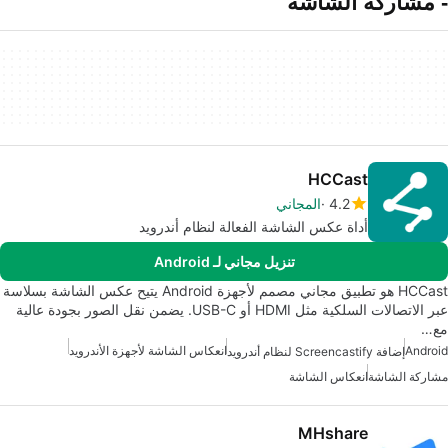
- مشاركة الشاشة
HCCast
4.2
المجاني
أداة عكس الشاشة الفعالة لنظام أندرويد
تنزيل مجاني لـ Android
HCCast هو تطبيق مجاني مصمم لأجهزة Android يتيح عكس الشاشة بسلاسة
عبر الاتصالات السلكية مثل HDMI أو USB-C. يضمن نقل الصور بجودة عالية
مع…
Android
انعكاس الشاشة لأجهزة الأندرويد
إضافة Screencastify لنظام أندرويد
مشاركة الشاشة
انعكاس الشاشة
MHshare