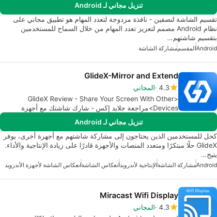
تنزيل مجاني لـ Android
تقسيم الشاشة لنصفين - نافذة مزدوجة لتعدد المهام هو تطبيق مجاني على
نظام Android مصمم لتعزيز تعدد المهام من خلال السماح للمستخدمين
بتقسيم شاشتهم…
Android
المقسم
مشاركة الشاشة
GlideX-Mirror and Extend
4.3
المجاني
<GlideX Review - Share Your Screen With Other
Devices>مراجعة جلايد إكس - شارك شاشتك مع أجهزة
أخرى</GlideX Review - Share Your Screen With Other
تنزيل مجاني لـ Android
Devices>
كحل للمستخدمين الذين يحتاجون إلى مشاركة شاشتهم مع أجهزة أخرى، يوفر
GlideX حلًا مبتكرًا ومتعدد المنصات والأجهزة قادرًا على زيادة الإنتاجية والأداء.
يتيح…
Android
مشاركة الشاشة
الإنتاجية لأندرويد
انعكاس الشاشة
انعكاس الشاشة لأجهزة الأندرويد
Miracast Wifi Display
4.3
المجاني