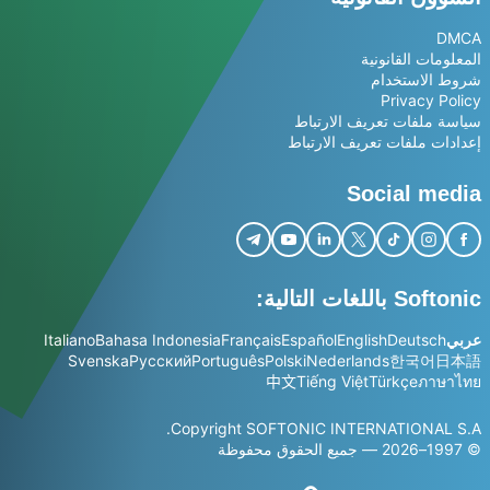
DMCA
المعلومات القانونية
شروط الاستخدام
Privacy Policy
سياسة ملفات تعريف الارتباط
إعدادات ملفات تعريف الارتباط
Social media
Softonic باللغات التالية:
عربي
Deutsch
English
Español
Français
Bahasa Indonesia
Italiano
Svenska
Русский
Português
Polski
Nederlands
한국어
日本語
中文
Tiếng Việt
Türkçe
ภาษาไทย
Copyright SOFTONIC INTERNATIONAL S.A.
© 1997–2026 — جميع الحقوق محفوظة