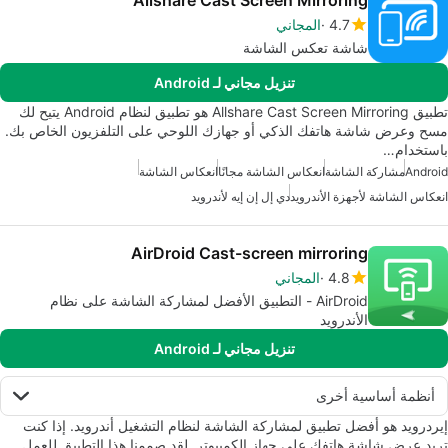
Allshare Cast Screen Mirroring
4.7
المجاني
شاشة تعكس الشاشة
تنزيل مجاني لـ Android
تطبيق Allshare Cast Screen Mirroring هو تطبيق لنظام Android يتيح لك
مسح وعرض شاشة هاتفك الذكي أو جهازك اللوحي على التلفزيون الخاص بك.
باستخدام…
Android
مشاركة الشاشة
انعكاس الشاشة مجانًا
انعكاس الشاشة
انعكاس الشاشة لأجهزة الأندرويد
دي إل إن إيه لأندرويد
AirDroid Cast-screen mirroring
4.8
المجاني
AirDroid - التطبيق الأفضل لمشاركة الشاشة على نظام
الأندرويد
تنزيل مجاني لـ Android
أنظمة أساسية أخرى
إيردرويد هو أفضل تطبيق لمشاركة الشاشة لنظام التشغيل أندرويد. إذا كنت
تريد عرض شاشة هاتفك على جهاز الكمبيوتر. لقد صممنا هذا التطبيق للعمل