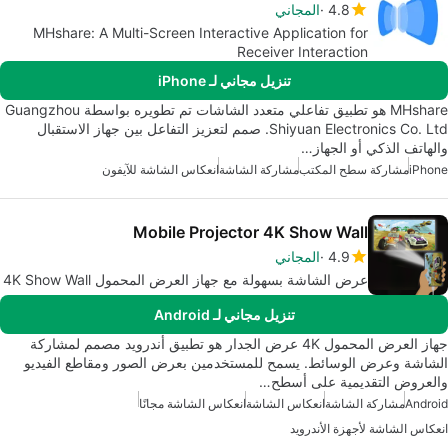
4.8
المجاني
MHshare: A Multi-Screen Interactive Application for
Receiver Interaction
تنزيل مجاني لـ iPhone
MHshare هو تطبيق تفاعلي متعدد الشاشات تم تطويره بواسطة Guangzhou
Shiyuan Electronics Co. Ltd. صمم لتعزيز التفاعل بين جهاز الاستقبال
والهاتف الذكي أو الجهاز…
iPhone
مشاركة سطح المكتب
مشاركة الشاشة
انعكاس الشاشة للآيفون
Mobile Projector 4K Show Wall
4.9
المجاني
عرض الشاشة بسهولة مع جهاز العرض المحمول 4K Show Wall
تنزيل مجاني لـ Android
جهاز العرض المحمول 4K عرض الجدار هو تطبيق أندرويد مصمم لمشاركة
الشاشة وعرض الوسائط. يسمح للمستخدمين بعرض الصور ومقاطع الفيديو
والعروض التقديمية على أسطح…
Android
مشاركة الشاشة
انعكاس الشاشة
انعكاس الشاشة مجانًا
انعكاس الشاشة لأجهزة الأندرويد