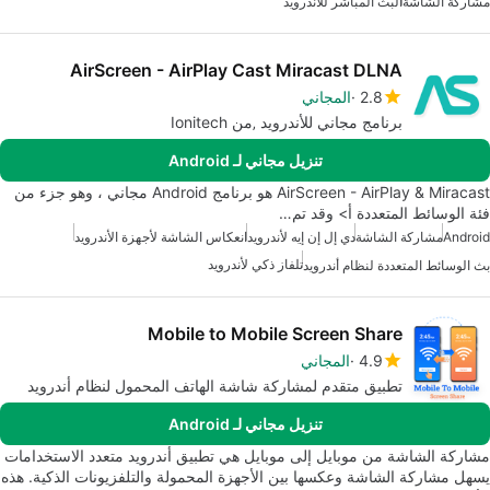
مشاركة الشاشة
البث المباشر للأندرويد
AirScreen - AirPlay Cast Miracast DLNA
2.8
المجاني
برنامج مجاني للأندرويد ‚من Ionitech
تنزيل مجاني لـ Android
AirScreen - AirPlay & Miracast هو برنامج Android مجاني ، وهو جزء من
فئة الوسائط المتعددة أ> وقد تم…
Android
مشاركة الشاشة
دي إل إن إيه لأندرويد
انعكاس الشاشة لأجهزة الأندرويد
تلفاز ذكي لأندرويد
بث الوسائط المتعددة لنظام أندرويد
Mobile to Mobile Screen Share
4.9
المجاني
تطبيق متقدم لمشاركة شاشة الهاتف المحمول لنظام أندرويد
تنزيل مجاني لـ Android
مشاركة الشاشة من موبايل إلى موبايل هي تطبيق أندرويد متعدد الاستخدامات
يسهل مشاركة الشاشة وعكسها بين الأجهزة المحمولة والتلفزيونات الذكية. هذه