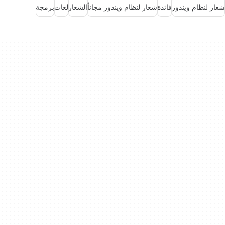
شعار لنظام ويندوز
فائدة
شعار لنظام ويندوز مجاناً
الشعار
لغات
برمجة