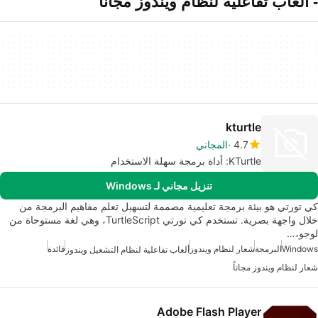
- ألعاب تفاعلية لنظام ويندوز مجانا
kturtle
4.7
المجاني
KTurtle: أداة برمجة سهلة الاستخدام
تنزيل مجاني لـ Windows
كي تورتي هو بيئة برمجة تعليمية مصممة لتسهيل تعلم مفاهيم البرمجة من
خلال واجهة بصرية. تستخدم كي تورتي TurtleScript، وهي لغة مستوحاة من
لوجو،…
Windows
البرمجة
شعار لنظام ويندوز
فائدة
ألعاب تفاعلية لنظام التشغيل ويندوز
شعار لنظام ويندوز مجاناً
Adobe Flash Player