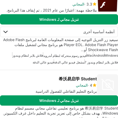
3.3
المجاني
ملاحظة مهمة: اعتبارًا من عام 2021 ، تم إيقاف هذا البرنامج.
تنزيل مجاني لـ Windows
أنظمة أساسية أخرى
سيعيد زر التنزيل التوجيه إلى صفحة المعلومات العامة لبرنامج Adobe Flash
Player EOL. Adobe Flash Player هو برنامج مجاني لتشغيل ملفات
Shockwave Flash أو…
Windows
Android
Mac
فلاش بلاير لنظام ويندوز
فيديو رسوم متحركة لنظام أندرويد
فلاش بلاير لنظام ويندوز 7
مشغل فيديو عالي الدقة
فيديو عالي الدقة
希沃易启学 Student
4
المجاني
برنامج التعليم التفاعلي للفصول الدراسية
تنزيل مجاني لـ Windows
希沃易启学 Student هو برنامج تعليمي تفاعلي مجاني مصمم لنظام
Windows، يهدف بشكل خاص إلى تعزيز تجربة التعليم داخل غرف الكمبيوتر.