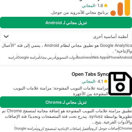
1.8
المجاني
برنامج مجاني للأندرويد من جوجل.
تنزيل مجاني لـ Android
أنظمة أساسية أخرى
Google Analytics هو تطبيق مجاني لنظام Android ، ينتمي إلى فئة "الأعمال
والإنتاجية" .
Android
iPhone
Web Apps
business
أدوات التسويق
ادرس مجانا
مزامنة Google
دراسة
Open Tabs Sync
4.1
المجاني
مزامنة علامات التبويب المفتوحة: مزامنة علامات التبويب
المفتوحة بين الأجهزة
تنزيل مجاني لـ Chrome
تطبيق مزامنة علامات التبويب المفتوحة هو إضافة مجانية لمتصفح Chrome تم
تطويرها بواسطة syriusz. يندرج تحت فئة المتصفحات وتحديدًا فئة الإضافات
والأدوات الفرعية. يتيح…
Chrome
إضافات جوجل كروم
مزامنة Google
أفضل إضافات الإنتاجية لمتصفح كروم