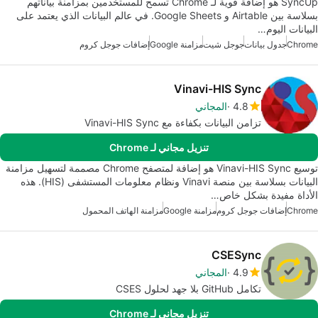
SyncUp هو إضافة قوية لـ Chrome تسمح للمستخدمين بمزامنة بياناتهم
بسلاسة بين Airtable و Google Sheets. في عالم البيانات الذي يعتمد على
البيانات اليوم…
Chrome
جدول بيانات
جوجل شيت
مزامنة Google
إضافات جوجل كروم
Vinavi-HIS Sync
4.8
المجاني
تزامن البيانات بكفاءة مع Vinavi-HIS Sync
تنزيل مجاني لـ Chrome
توسيع Vinavi-HIS Sync هو إضافة لمتصفح Chrome مصممة لتسهيل مزامنة
البيانات بسلاسة بين منصة Vinavi ونظام معلومات المستشفى (HIS). هذه
الأداة مفيدة بشكل خاص…
Chrome
إضافات جوجل كروم
مزامنة Google
مزامنة الهاتف المحمول
CSESync
4.9
المجاني
تكامل GitHub بلا جهد لحلول CSES
تنزيل مجاني لـ Chrome