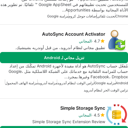
للمستخدمين تحديث تطبيقاتهم في Google AppSheet ™ تلقائيًا. تم تطوير هذه
الأداة المجانية بواسطة Apportunities…
Chrome
تحديث تلقائي
إضافات جوجل كروم
مزامنة Google
AutoSync Account Activator
4.7
المجاني
تطبيق مجاني لنظام أندرويد، من قبل أوندريه بشينشيك.
تنزيل مجاني لـ Android
مُفعّل حساب AutoSync هو أداة مفيدة لأجهزة Android تمكّنك من إعداد
حساب للمزامنة التلقائية مع خدماتك على الشبكة اللاسلكية مثل Google،
Facebook، Dropbox وغيرها.بمجرد…
Android
مزامنة Google
تزامن الوقت لنظام أندرويد
مزامنة أندرويد
مزامنة الهاتف المحمول
تزامن الوقت الحر لنظام أندرويد
Simple Storage Sync
4.5
المجاني
Simple Storage Sync Extension Review