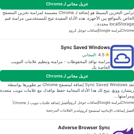
تنزيل مجاني لـ Chrome
تزامن التخزين البسيط هو إضافة لـ Chrome مصممة لمزامنة تخزين المتصفح
الخاص بالمواقع بين الأجهزة. هذه الأداة المفيدة تتيح للمستخدمين مزامنة قيم
localStorage محددة…
Chrome
مزامنة Google
إضافات جوجل كروم
Sync Saved Windows
4.5
المجاني
مزامنة نوافذ المحفوظات - مزامنة وتنظيم علامات التبويب
الخاصة بك
تنزيل مجاني لـ Chrome
تعد Sync Saved Windows إضافة لمتصفح Chrome تم تطويرها بواسطة
ريتشارد وونغ. يتيح لك هذا الأداة المجانية حفظ نوافذك مع علامات تبويب متعددة
ومزامنتها…
Chrome
مزامنة Google
إضافات جوجل كروم
أفضل إضافة علامات تبويب لـ Chrome
مدير العلامات المرجعية
أفضل إضافات الإنتاجية لمتصفح كروم
Adverse Browser Sync