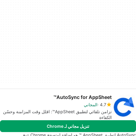
AutoSync for AppSheet™
4.7
المجاني
تزامن تلقائي لتطبيق AppSheet™: اقلل وقت المزامنة وحسّن
الكفاءة
تنزيل مجاني لـ Chrome
AutoSync لتطبيق AppSheet ™ هو إضافة لمتصفح Chrome تتيح