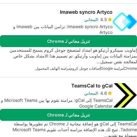
Imaweb syncro Artyco
4.5
المجاني
Imaweb syncro Artyco: تزامن البيانات بين Imaweb و
Artyco
تنزيل مجاني لـ Chrome
إماويب سينكرو آرتيكو هو امتداد لمتصفح جوجل كروم يسمح للمستخدمين
بمزامنة البيانات بين إماويب وآرتيكو. تم تصميم هذا الامتداد بشكل خاص
لمعالجة نقص تسجيل…
Chrome
مزامنة Google
إضافات جوجل كروم
مزامنة الهاتف المحمول
TeamsCal to gCal
4.6
المجاني
TeamsCal إلى gCal: مزامنة تقوم بها بين Microsoft Teams و
Google Calendar
تنزيل مجاني لـ Chrome
TeamsCal إلى gCal هو إضافة مجانية لـ Chrome تم تطويرها بواسطة
Tadorne. تتيح لك هذه الإضافة مزامنة أحداث تقويم Microsoft Teams
بسهولة مع تقويم…