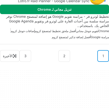
Lotro.fr Raid Planner - Google Calendar Sync
تنزيل مجاني لـ Chrome
تخطيط لوترو.فر - مزامنة تقويم Google هو إضافة لمتصفح Chrome توفر
مزامنة سلسة بين أحداث الغارة على لوترو.فر وتقويم Google Agenda
الخاص بك. باستخدام…
Chrome
تقويم جوجل مجاني
أفضل ملحق تخطيط لمتصفح كروم
إضافات جوجل كروم
مزامنة Google
أفضل إضافة تذكير لمتصفح كروم
1
2
3
الأخيرة