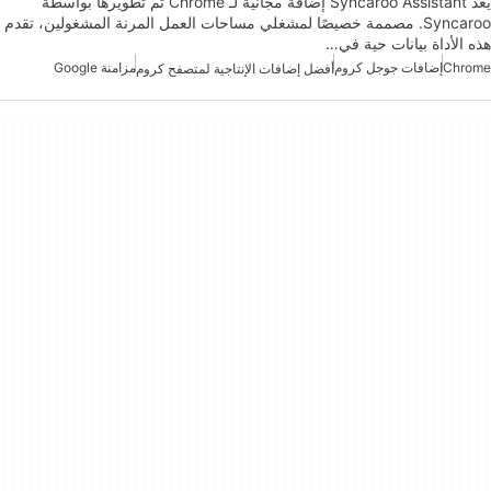
يعد Syncaroo Assistant إضافة مجانية لـ Chrome تم تطويرها بواسطة
Syncaroo. مصممة خصيصًا لمشغلي مساحات العمل المرنة المشغولين، تقدم
هذه الأداة بيانات حية في…
Chrome
إضافات جوجل كروم
مزامنة Google
أفضل إضافات الإنتاجية لمتصفح كروم