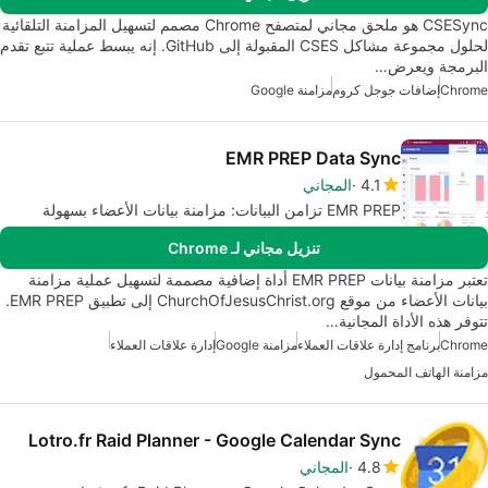
CSESync هو ملحق مجاني لمتصفح Chrome مصمم لتسهيل المزامنة التلقائية
لحلول مجموعة مشاكل CSES المقبولة إلى GitHub. إنه يبسط عملية تتبع تقدم
البرمجة ويعرض…
Chrome
إضافات جوجل كروم
مزامنة Google
EMR PREP Data Sync
4.1
المجاني
EMR PREP تزامن البيانات: مزامنة بيانات الأعضاء بسهولة
تنزيل مجاني لـ Chrome
تعتبر مزامنة بيانات EMR PREP أداة إضافية مصممة لتسهيل عملية مزامنة
بيانات الأعضاء من موقع ChurchOfJesusChrist.org إلى تطبيق EMR PREP.
تتوفر هذه الأداة المجانية…
Chrome
برنامج إدارة علاقات العملاء
مزامنة Google
إدارة علاقات العملاء
مزامنة الهاتف المحمول
Lotro.fr Raid Planner - Google Calendar Sync
4.8
المجاني