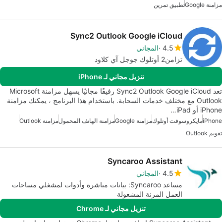
مزامنة Google
تطبيق تمرين
Sync2 Outlook Google iCloud
4.5
المجاني
تزامن2 أوتلوك جوجل آي كلاود
تنزيل مجاني لـ iPhone
تعد Sync2 Outlook Google iCloud رفيقًا مجانيًا يسهل مزامنة Microsoft
Outlook مع مختلف خدمات السحابة. باستخدام هذا البرنامج ، يمكنك مزامنة
iPhone أو iPad…
iPhone
مايكروسوفت أوتلوك
مزامنة Google
مزامنة الهاتف المحمول
مزامنة Outlook
تقويم Outlook
Syncaroo Assistant
4.5
المجاني
مساعد Syncaroo: بيانات مباشرة وأدوات لمشغلي مساحات
العمل المرنة المشغولة
تنزيل مجاني لـ Chrome