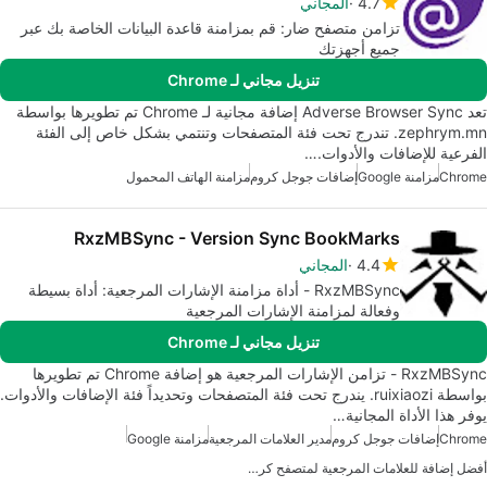
4.7
المجاني
تزامن متصفح ضار: قم بمزامنة قاعدة البيانات الخاصة بك عبر
جميع أجهزتك
تنزيل مجاني لـ Chrome
تعد Adverse Browser Sync إضافة مجانية لـ Chrome تم تطويرها بواسطة
zephrym.mn. تندرج تحت فئة المتصفحات وتنتمي بشكل خاص إلى الفئة
الفرعية للإضافات والأدوات.…
Chrome
مزامنة Google
إضافات جوجل كروم
مزامنة الهاتف المحمول
RxzMBSync - Version Sync BookMarks
4.4
المجاني
RxzMBSync - أداة مزامنة الإشارات المرجعية: أداة بسيطة
وفعالة لمزامنة الإشارات المرجعية
تنزيل مجاني لـ Chrome
RxzMBSync - تزامن الإشارات المرجعية هو إضافة Chrome تم تطويرها
بواسطة ruixiaozi. يندرج تحت فئة المتصفحات وتحديداً فئة الإضافات والأدوات.
يوفر هذا الأداة المجانية…
Chrome
إضافات جوجل كروم
مدير العلامات المرجعية
مزامنة Google
أفضل إضافة للعلامات المرجعية لمتصفح كروم