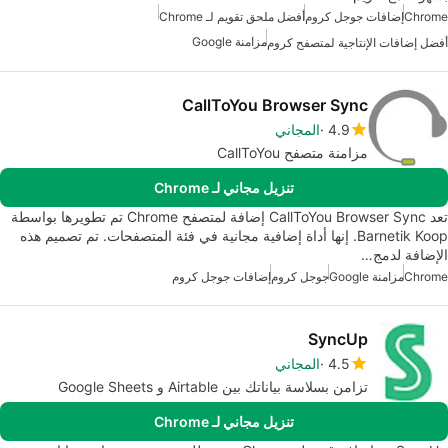
Chrome
إضافات جوجل كروم
أفضل ملحق تقويم لـ Chrome
مزامنة Google
أفضل إضافات الإنتاجية لمتصفح كروم
CallToYou Browser Sync
4.9
المجاني
مزامنة متصفح CallToYou
تنزيل مجاني لـ Chrome
تعد CallToYou Browser Sync إضافة لمتصفح Chrome تم تطويرها بواسطة
Barnetik Koop. إنها أداة إضافية مجانية في فئة المتصفحات. تم تصميم هذه
الإضافة لدمج…
Chrome
مزامنة Google
جوجل كروم
إضافات جوجل كروم
SyncUp
4.5
المجاني
تزامن بسلاسة بياناتك بين Airtable و Google Sheets
تنزيل مجاني لـ Chrome