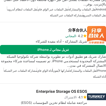
بالإنترنت. يوفر…
Android
نقل الملفات والمشاركة
نقل الملفات عبر الواي فاي
نقل الملفات لنظام أندرويد
نقل الملفات السريع
مشاركة الملفات عبر الشبكة
分享合伙人
4.2
المجاني
شريك المشاركة - أداة مفيدة للشركاء
تنزيل مجاني لـ iPhone
شارك شريك هو تطبيق أدوات تم تطويره بواسطة شركة تكنولوجيا الشبكة
المشتركة المحدودة لمستخدمي iPhone. تم تصميمه لمساعدة شركاء مجموعة
الاتصال المشتركة في مدن…
iPhone
نقل الملفات والمشاركة
شاركها لأيفون
أداة الواي فاي
مشاركة الملفات عبر الشبكة
أداة الشبكة
Enterprise Storage OS ESOS
4.1
الاشتراك
مراجعة شاملة لنظام تخزين المؤسسات (ESOS)