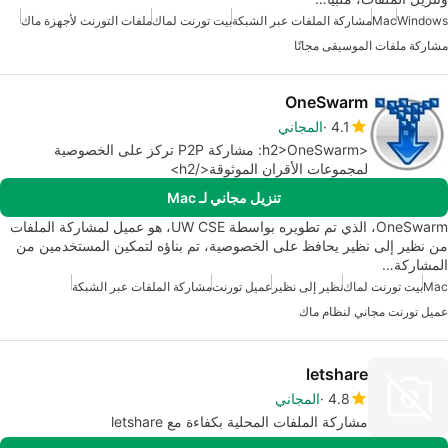
Windows
Mac
مشاركة الملفات عبر الشبكة
بيت تورنت لماك
ملفات التورنت لأجهزة ماك
مشاركة ملفات الموسيقى مجانًا
OneSwarm
4.1
المجاني
<h2>OneSwarm: مشاركة P2P تركز على الخصوصية
لمجموعات الأقران الموثوقة</h2>
تنزيل مجاني لـ Mac
OneSwarm، الذي تم تطويره بواسطة UW CSE، هو عميل لمشاركة الملفات
من نظير إلى نظير يحافظ على الخصوصية، تم بناؤه لتمكين المستخدمين من
المشاركة…
Mac
بيت تورنت لماك
نظير إلى نظير
عميل تورنت
مشاركة الملفات عبر الشبكة
عميل تورنت مجاني لنظام ماك
letshare
4.8
المجاني
مشاركة الملفات المحلية بكفاءة مع letshare