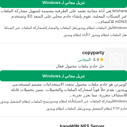
تنزيل مجاني لـ Windows
letshare هي أداة مجانية تعتمد على الطرفية مصممة لتسهيل مشاركة الملفات
عبر الشبكات المحلية. تقوم بإنشاء خادم محلي على المنفذ 80 وتستخدم
mDNS للاكتشاف…
Windows
نقل الملفات لنظام ويندوز
نقل الملفات والمشاركة
مشاركة الملفات عبر الشبكة
نقل الملفات لنظام ويندوز 11
أداة لنظام ويندوز
copyparty
4.9
المجاني
حل خادم ملفات محمول فعال
تنزيل مجاني لـ Windows
كوبيرتي هو خادم ملفات محمول متعدد الاستخدامات مصمم لمستخدمي
ويندوز، يقدم حلاً قوياً لمشاركة الملفات والتحميلات. يتميز بتحميلات قابلة
للاستئناف معززة، مما يعزز تجربة…
Windows
مشاركة الملفات عبر الشبكة
أداة لنظام ويندوز
نسخ الملفات لنظام التشغيل ويندوز
خادم FTP لنظام التشغيل ويندوز
نقل الملفات لنظام ويندوز
haneWIN NFS Server