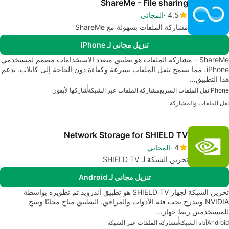
ShareMe - File sharing
4.5
المجاني
مشاركة الملفات بسهولة مع ShareMe
تنزيل مجاني لـ iPhone
ShareMe - مشاركة الملفات هو تطبيق متعدد الاستخدامات مصمم لمستخدمي
iPhone، مما يسمح بنقل الملفات بسرعة وكفاءة دون الحاجة إلى كابلات. يدعم
هذا التطبيق…
iPhone
نقل الملفات السريع
مشاركة الملفات عبر الشبكة
شاركها لأيفون
نقل الملفات والمشاركة
Network Storage for SHIELD TV
4
المجاني
تخزين الشبكة لـ SHIELD TV
تنزيل مجاني لـ Android
تخزين الشبكة لجهاز SHIELD TV هو تطبيق أندرويد تم تطويره بواسطة
NVIDIA ويندرج تحت فئة الأدوات والمرافق. التطبيق متاح مجانًا ويتيح
للمستخدمين ربط جهاز…
Android
أداة الشبكة
مشاركة الملفات عبر الشبكة