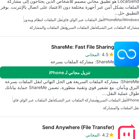
LocalSend هو تطبيق مجاني مصمم للأشخاص الذين يحتاجون إلى مشاركة
الملفات بشكل آمن عبر أجهزة مختلفة دون الاعتماد على اتصال بالإنترنت. يوفر
التطبيق حل…
Windows
Mac
iPhone
نقل الملفات عبر الواي فاي
نقل الملفات لنظام ويندوز
مشاركة الملفات عبر الشبكة
نقل الملفات السريع
نقل الملفات والمشاركة
ShareMe: Fast File Sharing
4.5
المجاني
ShareMe: مشاركة الملفات بسرعة
تنزيل مجاني لـ iPhone
ShareMe: مشاركة الملفات السريعة هي الحل النهائي لنقل الملفات بسرعة
البرق وبأمان. مع تشفير قوي وتقنية متطورة، تضمن ShareMe حماية بياناتك
طوال عملية النقل.…
iPhone
نقل الملفات السريع
مشاركة الملفات عبر الشبكة
نقل الملفات عبر الواي فاي
نقل الملفات والمشاركة
Send Anywhere (File Transfer)
4.2
المجاني