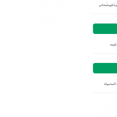
ي
حكومة
مجاني
كومة
 المحمولة