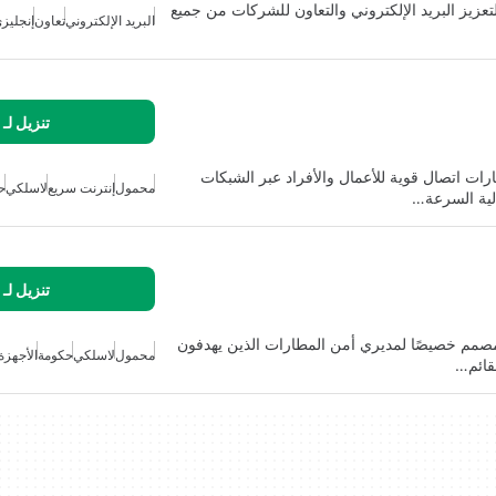
يز البريد الإلكتروني والتعاون للشركات من جميع
البريد الإلكتروني
تعاون
إنجليز
تنزيل لـ
ات اتصال قوية للأعمال والأفراد عبر الشبكات
محمول
إنترنت سريع
لاسلكي
ح
الية السرعة…
تنزيل لـ
ى الوجه مصمم خصيصًا لمديري أمن المطارات الذين يهدفون
محمول
لاسلكي
حكومة
الأجهزة
لقائم…