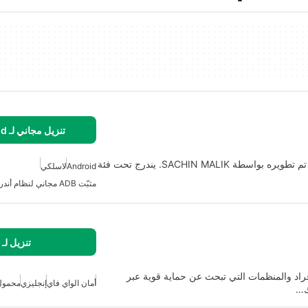
تنزيل مجاني لـ Android
التصحيح اللاسلكي لـ ADB بدون جذر هو تطبيق Android تم تطويره بواسطة SACHIN MALIK. يندرج تحت فئة
Android
لاسلكي
مثبّت ADB مجاني لنظام أندرويد
تنزيل لـ
حل VPN متقدم مصمم للأفراد والمنظمات التي تبحث عن حماية قوية عبر
أمان الواي فاي
إنجليزي
محمول
ك…