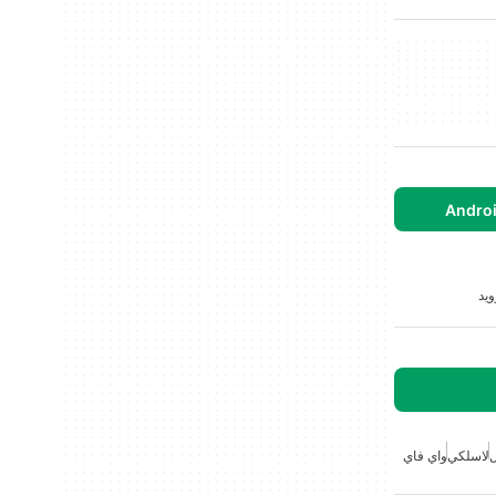
لاسلكي
واي فاي