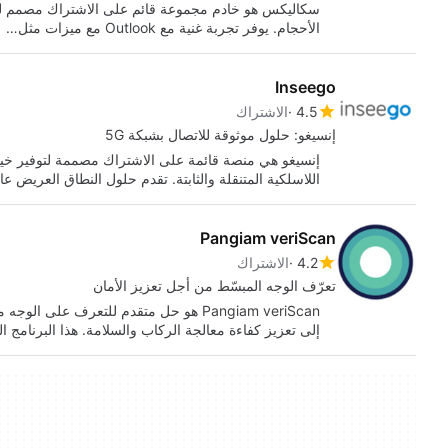
سكاليكس هو خادم مجموعة قائم على الاشتراك مصمم لتعز
الأحجام. يوفر تجربة غنية مع Outlook مع ميزات مثل…
Inseego
4.5
الاشتراك
إنسيغو: حلول موثوقة للاتصال بشبكة 5G
إنسيغو هي منصة قائمة على الاشتراك مصممة لتوفير خيار
اللاسلكية المتنقلة والثابتة. تقدم حلول النطاق العريض ع
Pangiam veriScan
4.2
الاشتراك
تعرّف الوجه المبسّط من أجل تعزيز الأمان
Pangiam veriScan هو حل متقدم للتعرف عل
إلى تعزيز كفاءة معالجة الركاب والسلامة. هذا البرنامج ا