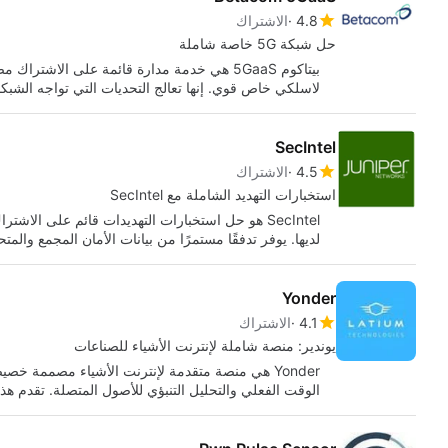
4.8
الاشتراك
حل شبكة 5G خاصة شاملة
بيتاكوم 5GaaS هي خدمة مدارة قائمة على ال
لاسلكي خاص قوي. إنها تعالج التحديات التي تواجه الشب
SecIntel
4.5
الاشتراك
استخبارات التهديد الشاملة مع SecIntel
SecIntel هو حل استخبارات التهديدات قائم على ال
لديها. يوفر تدفقًا مستمرًا من بيانات الأمان المجمع والم
Yonder
4.1
الاشتراك
يوندير: منصة شاملة لإنترنت الأشياء للصناعات
Yonder هي منصة متقدمة لإنترنت الأشياء مصممة خصيص
الوقت الفعلي والتحليل التنبؤي للأصول المتصلة. تقدم ه