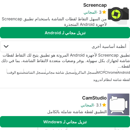
Screencap
3
المجاني
من السهل التقاط لقطات الشاشة باستخدام تطبيق Screencap
لأجهزة Android المتجذرة
تنزيل مجاني لـ Android
أنظمة أساسية أخرى
تطبيق Screencap لأجهزة Android المروتة هو تطبيق يتيح لك التقاط لقطات
شاشة لجهازك بكل سهولة. يوفر وضعيات متعددة لالتقاط الشاشة، بما في ذلك
لقطة…
Android
Chrome
MCP
مسجل الماكرو
تسجيل شاشة مجاني
مسجل الشاشة
متتبع الوقت
لقطة شاشة لنظام أندرويد
CamStudio
3.1
المجاني
التطبيق لقطة شاشة شاملة بالكامل
تنزيل مجاني لـ Windows