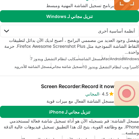
برنامج تسجيل الشاشة المهنية ومبسط
تنزيل مجاني لـ Windows
أنظمة أساسية أخرى
وبفضل وجود العديد من مصممي البرامج ، أصبح لديك الآن بدائل لتطبيقات
التقاط الشاشة النموذجية مثل Firefox Awesome Screenshot Plus. حزمة
واحدة…
Windows
Android
Mac
مسجل الشاشة
سكايب لنظام التشغيل ويندوز 7
تسجيل شاشة مجاني
مسجل الشاشة للأندرويد
كاميرا ويب لنظام التشغيل ويندوز 10
Screen Recorder:Record it now
4.5
المجاني
مسجل الشاشة الفعال مع ميزات قوية
تنزيل مجاني لـ iPhone
مسجل الشاشة: قم بتسجيله الآن هو أداة تسجيل شاشة فعالة لمستخدمي
iPhone. مع وظائفه القوية، يتيح لك هذا التطبيق تسجيل فيديوهات عالية الدقة
وسلسة…