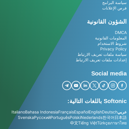
سياسة البرامج
فرص الإعلانات
الشؤون القانونية
DMCA
المعلومات القانونية
شروط الاستخدام
Privacy Policy
سياسة ملفات تعريف الارتباط
إعدادات ملفات تعريف الارتباط
Social media
Softonic باللغات التالية:
عربي
Deutsch
English
Español
Français
Bahasa Indonesia
Italiano
Svenska
Русский
Português
Polski
Nederlands
한국어
日本語
中文
Tiếng Việt
Türkçe
ภาษาไทย