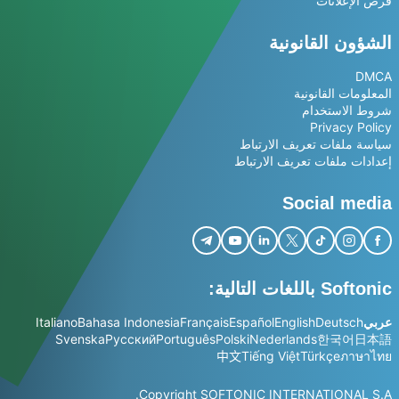
فرص الإعلانات
الشؤون القانونية
DMCA
المعلومات القانونية
شروط الاستخدام
Privacy Policy
سياسة ملفات تعريف الارتباط
إعدادات ملفات تعريف الارتباط
Social media
Softonic باللغات التالية:
عربي
Deutsch
English
Español
Français
Bahasa Indonesia
Italiano
Svenska
Русский
Português
Polski
Nederlands
한국어
日本語
中文
Tiếng Việt
Türkçe
ภาษาไทย
Copyright SOFTONIC INTERNATIONAL S.A.