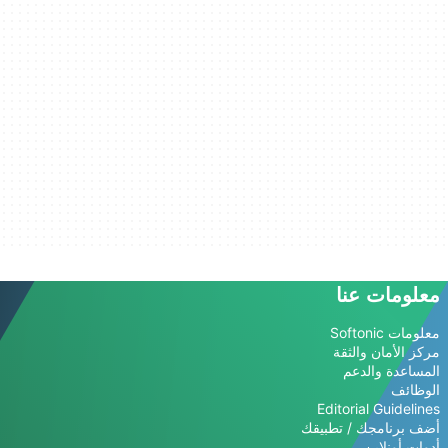
معلومات عنا
معلومات Softonic
مركز الأمان والثقة
المساعدة والدعم
الوظائف
Editorial Guidelines
أضف برنامجك / تطبيقك
أدوات أونلاين