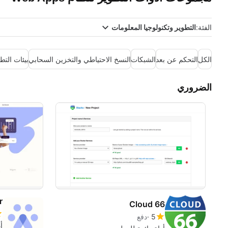
الفئة:
التطوير وتكنولوجيا المعلومات
الكل
التحكم عن بعد
الشبكات
النسخ الاحتياطي والتخزين السحابي
بيئات التط
الضروري
r
Cloud 66
5
دفع
أ