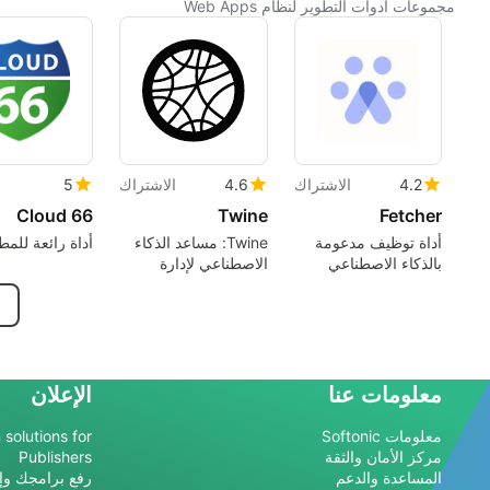
مجموعات أدوات التطوير لنظام Web Apps
4.2
الاشتراك
4.6
الاشتراك
5
Cloud 66
Twine
Fetcher
أداة توظيف مدعومة
Twine: مساعد الذكاء
أداة رائعة للم
بالذكاء الاصطناعي
الاصطناعي لإدارة
لتحديد المواهب
المكالمات الفائتة
معلومات عنا
الإعلان
معلومات Softonic
 solutions for
مركز الأمان والثقة
Publishers
المساعدة والدعم
رفع برامجك وإد