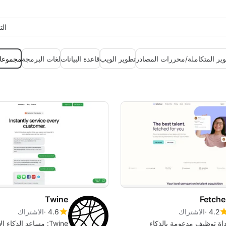
ال
وير المتكاملة/محررات المصادر
تطوير الويب
قاعدة البيانات
لغات البرمجة
مجموعات
Twine
Fetche
4.2
الاشتراك
4.6
الاشتراك
داة توظيف مدعومة بالذكاء
Twine: مساعد الذكاء