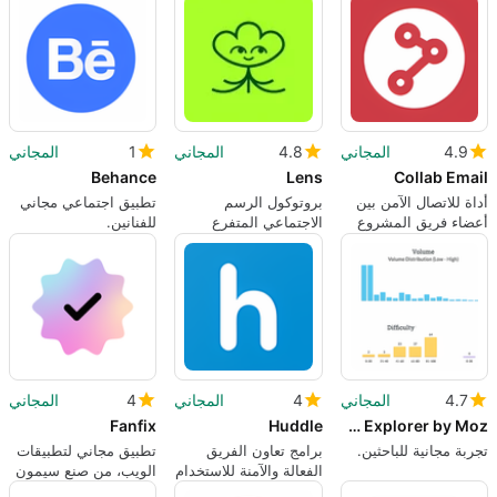
الاجتماعي على الفور
4.9
المجاني
4.8
المجاني
1
المجاني
Behance
Lens
Collab Email
أداة للاتصال الآمن بين
بروتوكول الرسم
تطبيق اجتماعي مجاني
أعضاء فريق المشروع
الاجتماعي المتفرع
للفنانين.
واللامركزي للبيانات
4.7
المجاني
4
المجاني
4
المجاني
Fanfix
Huddle
Keyword Explorer by Moz
تجربة مجانية للباحثين.
برامج تعاون الفريق
تطبيق مجاني لتطبيقات
الفعالة والآمنة للاستخدام
الويب، من صنع سيمون
في الأعمال التجارية
بومبان.