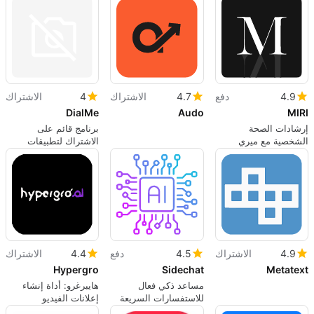
5 منصات، لوحة تحكم
الإنتاجية
واحدة
4.9
دفع
4.7
الاشتراك
4
الاشتراك
DialMe
Audo
MIRI
إرشادات الصحة
برنامج قائم على
الشخصية مع ميري
الاشتراك لتطبيقات
الويب، بواسطة dialme.
4.9
الاشتراك
4.5
دفع
4.4
الاشتراك
Hypergro
Sidechat
Metatext
مساعد ذكي فعال
هايبرغرو: أداة إنشاء
للاستفسارات السريعة
إعلانات الفيديو
المدعومة بالذكاء