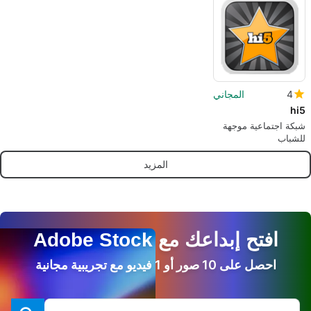
4
المجاني
hi5
شبكة اجتماعية موجهة
للشباب
المزيد
افتح إبداعك مع Adobe Stock
احصل على 10 صور أو 1 فيديو مع تجريبية مجانية
البحث في موقع Adobe.com