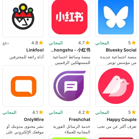
الاصطناعي
5
المجاني
4.7
المجاني
4.8
دفع
Linkfool
Xiaohongshu - 小红书
Bluesky Social
منصة اجتماعية جديدة
منصة وسائط اجتماعية
أداة رائعة للمحترفين
من مؤسس تويتر
للمستهلكين الرقميين
الصينيين
5
المجاني
4.2
المجاني
4.1
المجاني
OnlyWire
Freshchat
Happy Couple
تعرف أكثر عن من تحب
خدمة الرسائل الفورية
نشر محتوى مدونتك أو
المجانية للعملاء
موقعك الإلكتروني على
وسائل التواصل