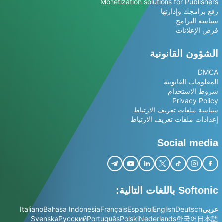
Monetization solutions for Publishers
رفع برامجك وإدارتها
سياسة البرامج
فرص الإعلانات
الشؤون القانونية
DMCA
المعلومات القانونية
شروط الاستخدام
Privacy Policy
سياسة ملفات تعريف الارتباط
إعدادات ملفات تعريف الارتباط
Social media
Softonic باللغات التالية:
عربي
Deutsch
English
Español
Français
Bahasa Indonesia
Italiano
Svenska
Русский
Português
Polski
Nederlands
한국어
日本語