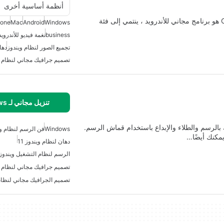
أنظمة أساسية أخرى
Canva: Graphic Design Video Collage Logo Maker هو برنامج مجاني للأندرويد ، ينتمي إلى فئة
hone
Mac
Android
Windows
business
نغمة فيديو للأندرويد
تجميع الصور لنظام ويندوز
دها
تصميم جرافيك مجاني لنظام 
تنزيل مجاني لـ Windows
لجميع مستخدمي Windows. يسمح لك بالرسم والطلاء والإبداع باستخدام قماش الرسم.
Windows
فن الرسم لنظام وي
يمكنك أيضًا…
دهان لنظام ويندوز 11
الرسم لنظام التشغيل ويندوز
تصميم جرافيك مجاني لنظام و
تصميم الجرافيك مجاني لنظام