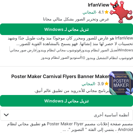
IrfanView
4.1
المجاني
عرض وتحرير الصور بشكل مثالي مجانا
تنزيل مجاني لـ Windows
IrfanView هو عارض للصور ومحرر كان موجودًا منذ وقت طويل جدًا وشهد
تحسينات لا حصر لها منذ إنشائها. فهو يسمح بالمشاهدة القوية للصور…
Windows
تعديل الصور لنظام ويندوز
فوتوشوب مجاني لنظام ويندوز
عارض صور مجاني
استوديو الصور لنظام ويندوز
فوتوشوب لنظام التشغيل ويندوز 10
Poster Maker Carnival Flyers Banner Maker
3.9
المجاني
برنامج مجاني للأندرويد من تطبيق عالم أنيق.
تنزيل مجاني لـ Windows
أنظمة أساسية أخرى
مصمم صفحة إعلانات مصمم Poster Maker Flyer هو تطبيق مجاني لنظام
Android ، ينتمي إلى الفئة " التصوير ". …