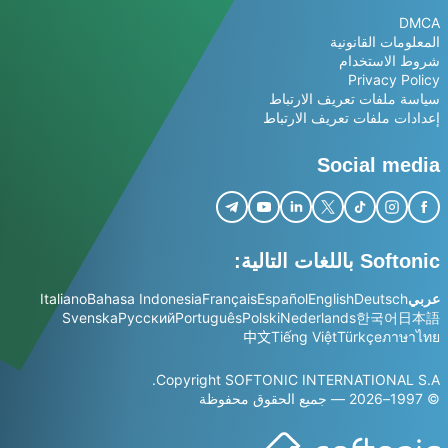
DMCA
المعلومات القانونية
شروط الاستخدام
Privacy Policy
سياسة ملفات تعريف الارتباط
إعدادات ملفات تعريف الارتباط
Social media
Softonic باللغات التالية:
عربي
Deutsch
English
Español
Français
Bahasa Indonesia
Italiano
Svenska
Русский
Português
Polski
Nederlands
한국어
日本語
中文
Tiếng Việt
Türkçe
ภาษาไทย
Copyright SOFTONIC INTERNATIONAL S.A.
© 1997–2026 — جميع الحقوق محفوظة