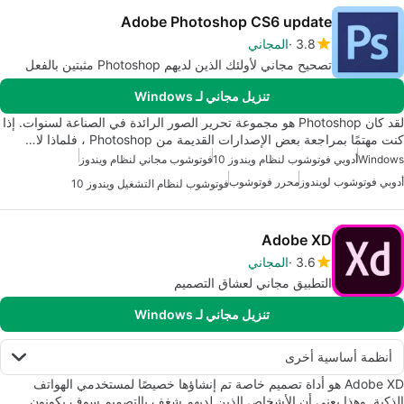
Adobe Photoshop CS6 update
3.8
المجاني
تصحيح مجاني لأولئك الذين لديهم Photoshop مثبتين بالفعل
تنزيل مجاني لـ Windows
لقد كان Photoshop هو مجموعة تحرير الصور الرائدة في الصناعة لسنوات. إذا
كنت مهتمًا بمراجعة بعض الإصدارات القديمة من Photoshop ، فلماذا لا…
Windows
أدوبي فوتوشوب لنظام ويندوز 10
فوتوشوب مجاني لنظام ويندوز
أدوبي فوتوشوب لويندوز
محرر فوتوشوب
فوتوشوب لنظام التشغيل ويندوز 10
Adobe XD
3.6
المجاني
التطبيق مجاني لعشاق التصميم
تنزيل مجاني لـ Windows
أنظمة أساسية أخرى
Adobe XD هو أداة تصميم خاصة تم إنشاؤها خصيصًا لمستخدمي الهواتف
الذكية. وهذا يعني أن الأشخاص الذين لديهم شغف بالتصميم سوف يكونون