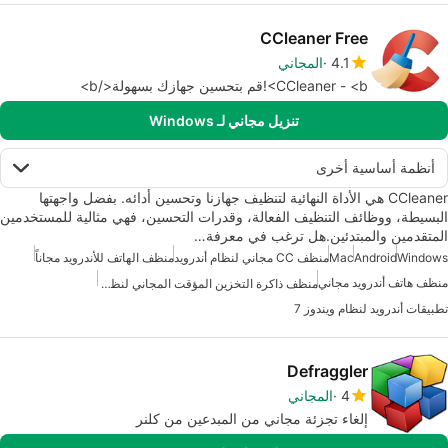
CCleaner Free
4.1
المجاني
CCleaner - <b>!قم بتحسين جهازك بسهولة</b>
تنزيل مجاني لـ Windows
أنظمة أساسية أخرى
CCleaner هي الأداة النهائية لتنظيف جهازنا وتحسين أدائه. بفضل واجهتها
البسيطة، ووظائف التنظيف الفعالة، وقدرات التحسين، فهي مثالية للمستخدمين
المتقدمين والمبتدئين.هل ترغب في معرفة…
Windows
Android
Mac
منظف CC مجاني لنظام أندرويد
منظف الهاتف للأندرويد مجاناً
منظف هاتف أندرويد مجاني
منظف ذاكرة التخزين المؤقت المجاني لنظام أندرويد
تطبيقات أندرويد لنظام ويندوز 7
Defraggler
4
المجاني
إلغاء تجزئة مجاني من المبدعين من كلنر