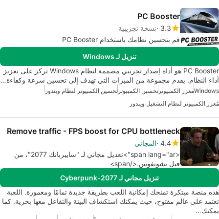
PC Booster
3.3
نسخة تجريبية
قم بتحسين نظامك باستخدام PC Booster
تنزيل لـ Windows
PC Booster هو أداة إصدار تجريبي مصممة لنظام Windows تركز على تعزيز
أداء النظام. يقدم مجموعة من الميزات التي تهدف إلى تحسين سرعة وكفاءة…
Windows
معزز الكمبيوتر
تحسين الكمبيوتر
تحسين الكمبيوتر لنظام ويندوز
مُعزز الكمبيوتر لنظام التشغيل ويندوز
Remove traffic - FPS boost for CPU bottleneck
4.4
المجاني
<span lang="ar">تعديل مجاني لـ "سايبربانك 2077"، من
قبل تشونغوس.</span>
تنزيل مجاني لـ Cyberpunk-2077
هذه منصة مبتكرة تمنحك إمكانية اللعب بطريقة جديدة تمامًا ومغمورة. اللعبة
تعتمد على عالم مفتوح، حيث يمكنك استكشاف البيئة والتفاعل معها بحرية. كما
يمكنك…