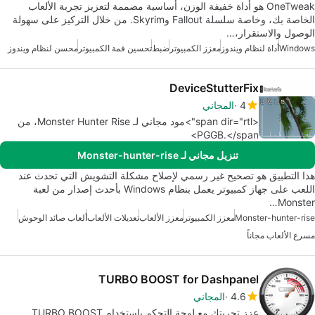
OneTweak هو أداة خفيفة الوزن، أساسية مصممة لتعزيز تجربة الألعاب
الخاصة بك، وخاصة سلسلة Fallout وSkyrim. من خلال التركيز على سهولة
الوصول والاستقرار،…
Windows
أداة لنظام ويندوز
معزز الكمبيوتر
ضبط
تحسين قمة الكمبيوتر
محسن لنظام ويندوز
DeviceStutterFix
4
المجاني
<span dir="rtl">مود مجاني لـ Monster Hunter Rise، من
PGGB.</span>
تنزيل مجاني لـ Monster-hunter-rise
هذا التطبيق هو تصحيح غير رسمي لإصلاح مشكلة التشويش التي تحدث عند
اللعب على جهاز كمبيوتر يعمل بنظام Windows بأحدث إصدار من لعبة
Monster…
Monster-hunter-rise
معزز الكمبيوتر
معزز الألعاب
تعديلات الألعاب
ألعاب صائد الوحوش
مسرع الألعاب مجاناً
TURBO BOOST for Dashpanel
4.6
المجاني
عزز تجربتك مع لوحة التحكم باستخدام TURBO BOOST