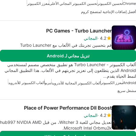
Chrome
تحسين الكمبيوتر
تحسين الكمبيوتر المجاني الأعلى
معزز الكمبيوتر
أفضل إضافات الإنتاجية لمتصفح كروم
PC Games - Turbo Launcher
4.2
المجاني
قم بتحسين تجربتك في الألعاب مع Turbo Launcher
تنزيل مجاني لـ Android
ألعاب الكمبيوتر - Turbo Launcher هو تطبيق متخصص مصمم لمستخدمي
Android الذين يتطلعون إلى تعزيز تجربتهم في الألعاب. هذا التطبيق المجاني
لنمط الحياة يقدم…
Android
معزز الكمبيوتر
تيربو
ألعاب الكمبيوتر للأندرويد
ألعاب الكمبيوتر المجانية للأندرويد
مشغل سريع
Place of Power Performance Dll Boost
4.2
المجاني
تعديل مجاني للعبة Witcher 3، من قبل hub997 NVIDIA AMD
Microsoft Intel Orbmu2k.