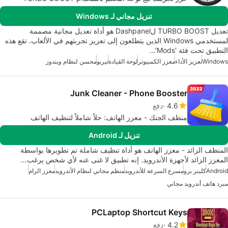
تنزيل مجاني لـ Windows
تعديل TURBO BOOST لDashpanel هو أداة تعديل مجانية مصممة
لمستخدمي Windows الذين يتطلعون إلى تعزيز تجربتهم في الألعاب. تقع هذه
التطبيق تحت فئة 'Mods'…
Windows
تعزيز الأداء
معزز الكمبيوتر
لوحة القيادة
تيربو
محسن لنظام ويندوز
Junk Cleaner - Phone Booster
4.6
دفع
منظف الجنك - معزز الهاتف: حلاً شاملاً لتنظيف الهاتف
تنزيل لـ Android
المنظف الزائد - معزز الهاتف هو أداة تنظيف شاملة تم تطويرها بواسطة
المعزز الزائد لأجهزة الأندرويد. إنه تطبيق لا غنى عنه لأي شخص يرغب…
Android
كلينر برو
مسرع السرعة للأندرويد
منظم مجاني لنظام الأندرويد
معزز الرام
مبرد هاتف أندرويد مجاني
PCLaptop Shortcut Keys
4.2
دفع