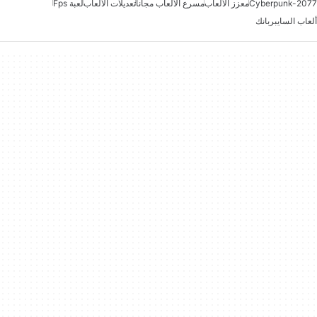
Cyberpunk-2077
معزز الألعاب
مسرع الألعاب مجاناً
تعديلات الألعاب
لعبة Fps
ألعاب السايبربانك