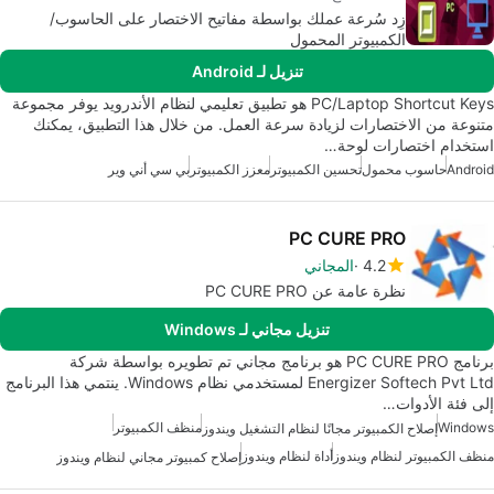
زِد سُرعة عملك بواسطة مفاتيح الاختصار على الحاسوب/
الكمبيوتر المحمول
تنزيل لـ Android
PC/Laptop Shortcut Keys هو تطبيق تعليمي لنظام الأندرويد يوفر مجموعة
متنوعة من الاختصارات لزيادة سرعة العمل. من خلال هذا التطبيق، يمكنك
استخدام اختصارات لوحة…
Android
حاسوب محمول
تحسين الكمبيوتر
معزز الكمبيوتر
بي سي أني وير
PC CURE PRO
4.2
المجاني
نظرة عامة عن PC CURE PRO
تنزيل مجاني لـ Windows
برنامج PC CURE PRO هو برنامج مجاني تم تطويره بواسطة شركة
Energizer Softech Pvt Ltd لمستخدمي نظام Windows. ينتمي هذا البرنامج
إلى فئة الأدوات…
Windows
منظف الكمبيوتر
إصلاح الكمبيوتر مجانًا لنظام التشغيل ويندوز
منظف الكمبيوتر لنظام ويندوز
أداة لنظام ويندوز
إصلاح كمبيوتر مجاني لنظام ويندوز