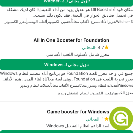
تنزيل مجاني لـ Witcher-3
مكان قوة أداء Dll Boost هو تعديل يزيد من أداء اللعبة.إذا كان لديك مشكلة
في تحميل صناديق الحوار في اللعبة، فقد يكون ذلك بسبب…
Witcher-3
تعزيز الأداء
مسرع الألعاب مجاناً
تحسين الكمبيوتر
ألعاب الويتشر
معزز الكمبيوتر
All In One Booster for Foundation
4.7
المجاني
معزز شامل لأسلوب اللعب الأساسي
تنزيل مجاني لـ Windows
جميع في واحد معزز للعبة Foundation هو برنامج أداة مصمم لنظام Windows
يعزز تجربة اللعب في Foundation، وهي لعبة محاكاة لبناء المدن. هذه الأداة…
Windows
تعديلات لنظام ويندوز مجانًا
مسرع الألعاب مجاناً
تعديلات لنظام ويندوز
معزز الكمبيوتر
مُعزز الكمبيوتر لنظام التشغيل ويندوز
Game booster for Windows
1
المجاني
لعبة الداعم لنظام التشغيل Windows