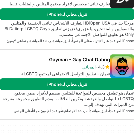
تعارف ثنائي: مخصص لأفراد مجتمع المثليين والمثليات فقط
تنزيل مجاني لـ iPhone
مرحبًا بك في BiOpen USA! التعارف للأشخاص ثنائيي الجنسية والمثليين
والفضوليين والمتفتحين، يا عزيزي/عزيزتي!تطبيق Bi Dating: LGBTQ Gays
Only هو تطبيق للتواصل الاجتماعي مصمم…
iPhone
المواعدة عبر الإنترنت
مثلي الجنس
تطبيق مواعدة
دردشة المواعدة
اجتماعي لأيفون
Gayman - Gay Chat Dating
4.3
المجاني
غيمان - تطبيق للتواصل الاجتماعي لمجتمع LGBTQ+
تنزيل مجاني لـ iPhone
غيمان هو تطبيق مخصص للمواعدة للمثليين مصمم للأفراد ضمن مجتمع
LGBTQ+ للتواصل والدردشة وتكوين العلاقات. يقدم التطبيق مجموعة متنوعة
من الميزات التي تهدف إلى…
iPhone
المواعدة
تطبيق مواعدة
الدردشة الاجتماعية
مواعدة للايفون مجاناً
مثلي الجنس