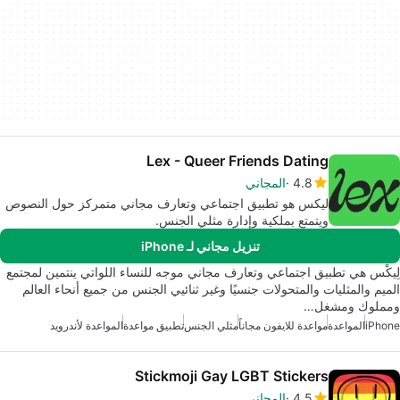
Lex - Queer Friends Dating
4.8
المجاني
ليكس هو تطبيق اجتماعي وتعارف مجاني متمركز حول النصوص
ويتمتع بملكية وإدارة مثلي الجنس.
تنزيل مجاني لـ iPhone
لِيكْس هي تطبيق اجتماعي وتعارف مجاني موجه للنساء اللواتي ينتمين لمجتمع
الميم والمثليات والمتحولات جنسيًا وغير ثنائيي الجنس من جميع أنحاء العالم
ومملوك ومشغل…
iPhone
المواعدة
مواعدة للايفون مجاناً
مثلي الجنس
تطبيق مواعدة
المواعدة لأندرويد
Stickmoji Gay LGBT Stickers
4.5
المجاني