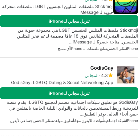
Stickmoji ملصقات المثليين الجنسيين LGBT: ملصقات متحركة
حيوية لـ iMessage
تنزيل مجاني لـ iPhone
Stickmoji ملصقات المثليين الجنسيين LGBT هي مجموعة حيوية من
الملصقات المتحركة للبالغين فوق 18 عامًا مصممة لدعم فخر المثليين
الجنسيين. متاحة حصريًا لـ iMessage…
iPhone
مثلي الجنس
صانع ملصقات لـ IPhone
آي مسج
GodisGay
4.3
المجاني
GodisGay: LGBTQ Dating & Social Networking App
تنزيل مجاني لـ iPhone
GodisGay هو تطبيق شبكات اجتماعية مصمم لمجتمع LGBTQ، يقدم منصة
للدردشة وربط المستخدمين بالحانات والنوادي الليلية الخاصة بالمثليين في
جميع أنحاء العالم. يوفر التطبيق…
iPhone
شبكة اجتماعية
مواعدة للايفون مجاناً
تطبيق مواعدة
مثلي الجنس
اجتماعي لأيفون