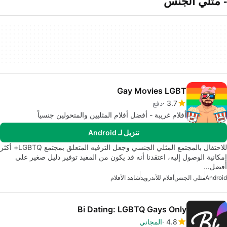
- مثلي الجنس
Gay Movies LGBT
3.7
دفع
أفلام غريبة - أفضل أفلام المثليين والمتحولين جنسياً
تنزيل لـ Android
للاحتفال بالمجتمع المثلي الجنسي وجعل الترفيه المتعلق بمجتمع LGBTQ+ أكثر
إمكانية الوصول إليه، اعتقدنا أنه قد يكون من المفيد توفير دليل صغير على
أفضل…
Android
مثلي الجنس
أفلام للأندرويد
شاهد الأفلام
Bi Dating: LGBTQ Gays Only
4.8
المجاني