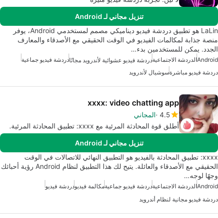
تنزيل مجاني لـ Android
LaLin هو تطبيق دردشة فيديو ديناميكي مصمم لمستخدمي Android، يوفر
منصة جذابة لمكالمات الفيديو في الوقت الحقيقي مع الأصدقاء والمعارف
الجدد. يمكن للمستخدمين بدء…
Android
الدردشة الاجتماعية
دردشة فيديو جماعية
دردشة فيديو عشوائية لأندرويد مجانًا
دردشة فيديو مباشرة
سوشيال لأندرويد
xxxx: video chatting app
4.5
المجاني
أطلق قوة المحادثة المرئية مع xxxx: تطبيق المحادثة المرئية.
تنزيل مجاني لـ Android
xxxx: تطبيق المحادثة بالفيديو هو التطبيق النهائي للاتصالات في الوقت
الحقيقي مع الأصدقاء والعائلة. يتيح لك هذا التطبيق لنظام Android رؤية أحبائك
وجهًا لوجه…
Android
الدردشة الاجتماعية
دردشة فيديو جماعية
مكالمة فيديو
دردشة فيديو
دردشة فيديو مجانية لنظام أندرويد