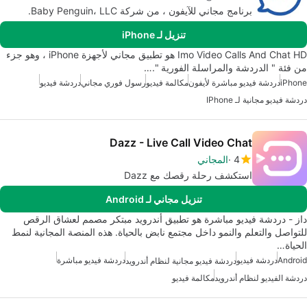
برنامج مجاني للآيفون ، من شركة Baby Penguin، LLC.
تنزيل لـ iPhone
Imo Video Calls And Chat HD هو تطبيق مجاني لأجهزة iPhone ، وهو جزء
من فئة " الدردشة والمراسلة الفورية ".…
iPhone
دردشة فيديو مباشرة لأيفون
مكالمة فيديو
رسول فوري مجاني
دردشة فيديو
دردشة فيديو مجانية لـ IPhone
Dazz - Live Call Video Chat
4
المجاني
استكشف رحلة رقصك مع Dazz
تنزيل مجاني لـ Android
داز - دردشة فيديو مباشرة هو تطبيق أندرويد مبتكر مصمم لعشاق الرقص
للتواصل والتعلم والنمو داخل مجتمع نابض بالحياة. هذه المنصة المجانية لنمط
الحياة…
Android
دردشة فيديو
دردشة فيديو مباشرة
دردشة فيديو مجانية لنظام أندرويد
دردشة الفيديو لنظام أندرويد
مكالمة فيديو