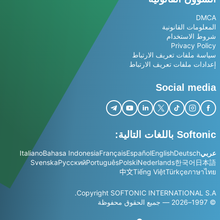
DMCA
المعلومات القانونية
شروط الاستخدام
Privacy Policy
سياسة ملفات تعريف الارتباط
إعدادات ملفات تعريف الارتباط
Social media
Softonic باللغات التالية:
عربي
Deutsch
English
Español
Français
Bahasa Indonesia
Italiano
Svenska
Русский
Português
Polski
Nederlands
한국어
日本語
中文
Tiếng Việt
Türkçe
ภาษาไทย
Copyright SOFTONIC INTERNATIONAL S.A.
© 1997–2026 — جميع الحقوق محفوظة