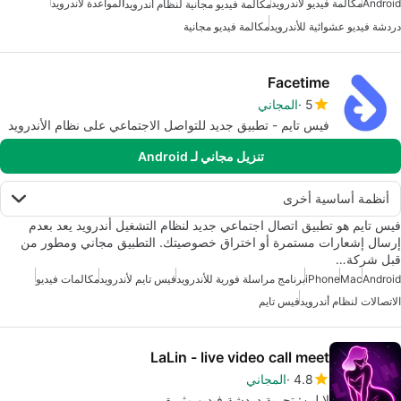
Android
مكالمة فيديو لأندرويد
المواعدة لأندرويد
مكالمة فيديو مجانية لنظام أندرويد
دردشة فيديو عشوائية للأندرويد
مكالمة فيديو مجانية
Facetime
5
المجاني
فيس تايم - تطبيق جديد للتواصل الاجتماعي على نظام الأندرويد
تنزيل مجاني لـ Android
أنظمة أساسية أخرى
فيس تايم هو تطبيق اتصال اجتماعي جديد لنظام التشغيل أندرويد يعد بعدم
إرسال إشعارات مستمرة أو اختراق خصوصيتك. التطبيق مجاني ومطور من
قبل شركة…
Android
Mac
iPhone
برنامج مراسلة فورية للأندرويد
فيس تايم لأندرويد
مكالمات فيديو
الاتصالات لنظام أندرويد
فيس تايم
LaLin - live video call meet
4.8
المجاني
لا لين: تجربة دردشة فيديو مثيرة