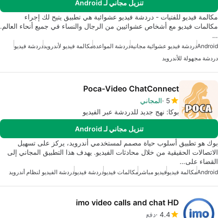
تنزيل مجاني لـ Android
مكالمة فيديو للفتيات - دردشة فيديو عشوائية هي تطبيق يتيح لك إجراء
مكالمات فيديو مع أشخاص عشوائيين من الرجال والنساء في جميع أنحاء العالم.
…
Android
دردشة فيديو عشوائية مجانية
دردشة المواعدة
مكالمة فيديو لأندرويد
دردشة فيديو
دردشة مجهولة للأندرويد
Poca-Video ChatConnect
5
المجاني
بوكا: نهج جديد للدردشة عبر الفيديو
تنزيل مجاني لـ Android
بوك هو تطبيق أسلوب حياة مصمم لمستخدمي أندرويد، يركز على تسهيل
الاتصالات الحقيقية من خلال محادثات الفيديو. يهدف هذا التطبيق المجاني إلى
القضاء على…
Android
مكالمة فيديو
فيديو مباشر
مكالمات فيديو
دردشة فيديو
دردشة الفيديو لنظام أندرويد
imo video calls and chat HD
4.4
دفع