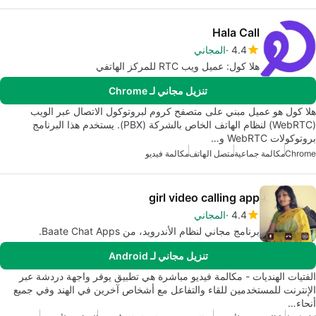
Hala Call
4.4
المجاني
هلا كول: عميل ويب RTC للمركز الهاتفي
تنزيل مجاني لـ Chrome
هلا كول هو عميل مبني على متصفح كروم لبروتوكول الاتصال عبر الويب
(WebRTC) لنظام الهاتف الخاص بالشركة (PBX). يستخدم هذا البرنامج
بروتوكولات WebRTC و…
Chrome
مكالمة جماعية
متصل الهاتف
مكالمة فيديو
girl video calling app
4.4
المجاني
برنامج مجاني لنظام الأندرويد، من Baate Chat Apps.
تنزيل مجاني لـ Android
الفتيات الهنديات - مكالمة فيديو مباشرة هي تطبيق يوفر واجهة دردشة عبر
الإنترنت للمستخدمين للقاء والتفاعل مع أشخاص آخرين في الهند وفي جميع
أنحاء…