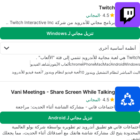
Twitch
4.5
المجاني
برنامج مجاني للأندرويد من شركة Twitch Interactive Inc ..
تنزيل مجاني لـ Windows
أنظمة أساسية أخرى
Twitch هي لعبة مجانية للأندرويد تنتمي إلى فئة "الألعاب" .
Windows
Android
Mac
Mac
iPhone
chrome
ألعاب الآيفون
شاهد الفيديو
لعبة فيديو لنظام ويندوز 7
نغمة فيديو للأندرويد
البث المباشر لنظام التشغيل ويندوز 10
Vani Meetings - Share Screen While Talking
4.5
المجاني
اجتماعات فاني - مشاركة الشاشة أثناء الحديث: مراجعة
تنزيل مجاني لـ Android
اجتماعات فاني هو تطبيق أندرويد تم تطويره بواسطة شركة بولو العالمية
المحدودة يتيح لك مشاركة شاشة هاتفك مع أصدقائك أثناء الحديث، مما يجعلك
تشعر…