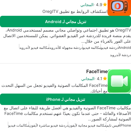
4.9
المجاني
استكشاف الروابط مع تطبيق OreglTV
تنزيل مجاني لـ Android
OreglTV هو تطبيق اجتماعي وتواصلي مجاني مصمم لمستخدمي Android،
يقدم منصة فريدة للدردشة عبر الفيديو العشوائي. يمكن للمستخدمين الاتصال
على الفور بالغرباء من خلال…
Android
دردشة فيديو
مكالمة فيديو
دردشة مجهولة للأندرويد
مكالمة فيديو لأندرويد
دردشة لأندرويد
FaceTime
4.1
المجاني
FaceTime المكالمات الصوتية والفيديو تجعل من السهل التحدث
مع أحبائك.
تنزيل مجاني لـ iPhone
مكالمات FaceTime الصوتية والفيديو هي أفضل طريقة للبقاء على اتصال مع
الأصدقاء والعائلة - حتى عندما تكون بعيدًا عنهم.تستخدم مكالمات FaceTime
الصوتية لمشاركة الصور…
iPhone
فيس تايم
مكالمة فيديو مجانية لآيفون
دردشة فيديو مباشرة لأيفون
مكالمات فيديو