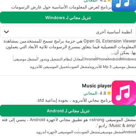
برنامج لعرض المعلومات الأساسية حول عارض الرسومات
تنزيل مجاني لـ Windows
أنظمة أساسية أخرى
Open GL Extension Viewer هي حزمة برامج تسمح للمستخدمين بمشاهدة
المعلومات التفصيلية فيما يتعلق بمسرع الرسومات ثلاثية الأبعاد التي يعملون
بها. يمكن أن…
Windows
Android
iPhone
Chrome
معادل لنظام التشغيل ويندوز 7
مشغل موسيقى
مشغل موسيقى Mp 3 للأندرويد
مشغل الصوت
تحميل الموسيقى للأندرويد
Music player
4.8
المجاني
برنامج مجاني للأندرويد ، بجودة إبداعية std.
تنزيل مجاني لـ Android
مشغل الموسيقى strong> هو تطبيق مجاني لأجهزة Android ، ينتمي إلى فئة
'Music & amp؛ راديو '.
Android
مشغل موسيقى
مشغل الصوت
بث الموسيقى لأجهزة أندرويد