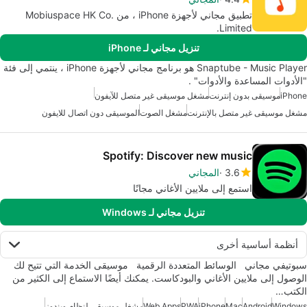
تطبيق مجاني لأجهزة iPhone ، من Mobiuspace HK Co.
Limited.
تنزيل مجاني لـ iPhone
Snaptube - Music Player هو برنامج مجاني لأجهزة iPhone ، ينتمي إلى فئة
"الأدوات المساعدة والأدوات" .
iPhone
موسيقى بدون إنترنت
مشغل موسيقى غير متصل للآيفون
مشغل موسيقى غير متصل بالإنترنت
مشغل الصوت
الموسيقى دون اتصال للايفون
Spotify: Discover new music
3.6
المجاني
استمع إلى ملايين الأغاني مجانًا
تنزيل مجاني لـ Windows
أنظمة أساسية أخرى
سبوتيفي مجاني الوسائط المتعددة الرقمية موسيقى الخدمة التي تتيح لك
الوصول إلى ملايين الأغاني والبودكاست. يمكنك أيضًا الاستماع إلى الكثير من
الكتب…
Windows
Android
Mac
iPhone
PWA
Web Apps
مشغل موسيقى لنظام ويندوز