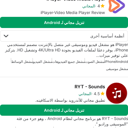
4
المجاني
iPlayer-Video Media Player Review
تنزيل مجاني لـ Android
أنظمة أساسية أخرى
iPlayer هو مشغل فيديو وموسيقى غير متصل بالإنترنت مصمم لمستخدمي
iPhone، يوفر دعمًا لملفات الفيديو بجودة 4K/Ultra HD وتشغيل HD. بتركيز
على توفير ميزات…
Android
iPhone
مشغل الصوت
مشغل جميع الفيديوهات
مشغل الفيديو
مشغل الوسائط
مشغل موسيقى
RYT - Sounds
4.5
المجاني
تطبيق مجاني للأندرويد بواسطة الاسكافينه.
تنزيل مجاني لـ Android
RYT - Sounds هو برنامج مجاني لنظام Android ، وهو جزء من فئة
"الموسيقى وراديو ".