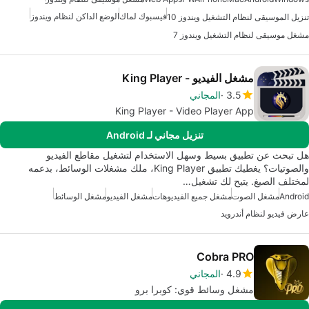
فيسبوك لماك
الوضع الداكن لنظام ويندوز
تنزيل الموسيقى لنظام التشغيل ويندوز 10
مشغل موسيقى لنظام التشغيل ويندوز 7
مشغل الفيديو - King Player
3.5
المجاني
King Player - Video Player App
تنزيل مجاني لـ Android
هل تبحث عن تطبيق بسيط وسهل الاستخدام لتشغيل مقاطع الفيديو
والصوتيات؟ يغطيك تطبيق King Player، ملك مشغلات الوسائط، بدعمه
لمختلف الصيغ. يتيح لك تشغيل…
Android
مشغل الصوت
مشغل جميع الفيديوهات
مشغل الفيديو
مشغل الوسائط
عارض فيديو لنظام أندرويد
Cobra PRO
4.9
المجاني
مشغل وسائط قوي: كوبرا برو