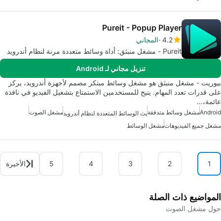
Pureit - Popup Player
4.2
المجاني
Pureit - مشغل منبثق: أداة وسائط متعددة مرنة لنظام أندرويد
تنزيل مجاني لـ Android
بيوريت - مشغل منبثق هو مشغل وسائط مبتكر مصمم لأجهزة أندرويد، يركز
على قدرات تعدد المهام. يتيح للمستخدمين الاستمتاع بتشغيل الفيديو في نافذة
عائمة،…
Android
مشغل وسائط متدفقة
مشغل الصوت
بث الوسائط المتعددة لنظام أندرويد
مشغل جميع الفيديوهات
مشغل الوسائط
1
2
3
4
5
الأخيرة
المواضيع ذات الصلة
حول مشغل الصوت