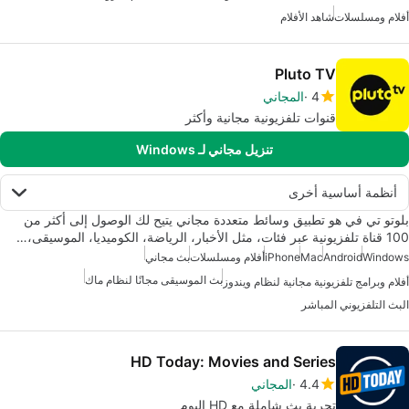
أفلام ومسلسلات
شاهد الأفلام
Pluto TV
4
المجاني
قنوات تلفزيونية مجانية وأكثر
تنزيل مجاني لـ Windows
أنظمة أساسية أخرى
بلوتو تي في هو تطبيق وسائط متعددة مجاني يتيح لك الوصول إلى أكثر من
100 قناة تلفزيونية عبر فئات، مثل الأخبار، الرياضة، الكوميديا، الموسيقى،…
Windows
Android
Mac
iPhone
أفلام ومسلسلات
بث مجاني
بث الموسيقى مجانًا لنظام ماك
أفلام وبرامج تلفزيونية مجانية لنظام ويندوز
البث التلفزيوني المباشر
HD Today: Movies and Series
4.4
المجاني
تجربة بث شاملة مع HD اليوم