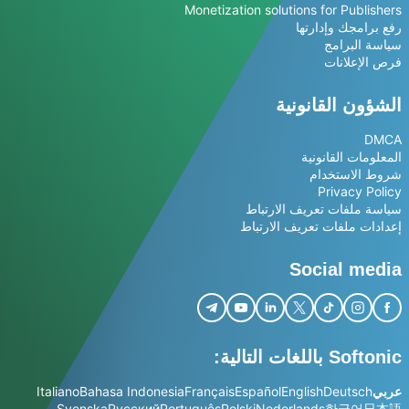
Monetization solutions for Publishers
رفع برامجك وإدارتها
سياسة البرامج
فرص الإعلانات
الشؤون القانونية
DMCA
المعلومات القانونية
شروط الاستخدام
Privacy Policy
سياسة ملفات تعريف الارتباط
إعدادات ملفات تعريف الارتباط
Social media
Softonic باللغات التالية:
عربي
Deutsch
English
Español
Français
Bahasa Indonesia
Italiano
Svenska
Русский
Português
Polski
Nederlands
한국어
日本語