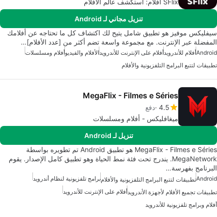
SFlix أفلام: استكشف عالم الأفلام
تنزيل مجاني لـ Android
سيفليكس موفيز هو تطبيق شامل يتيح لك اكتشاف كل ما تحتاجه عن أفلامك
المفضلة عبر الإنترنت. مع مجموعة واسعة تضم أكثر من [عدد الأفلام]…
Android
أفلام للأندرويد
أفلام على الإنترنت للأندرويد
الأفلام والفيديو
أفلام ومسلسلات
تطبيقات لتتبع البرامج التلفزيونية والأفلام
MegaFlix - Filmes e Séries
4.5
دفع
ميغافليكس - أفلام ومسلسلات
تنزيل لـ Android
MegaFlix - Filmes e Séries هو تطبيق Android تم تطويره بواسطة
MegaNetwork. يندرج تحت فئة نمط الحياة وهو تطبيق كامل الإصدار. يقوم
البرنامج بفهرسة…
Android
برامج تلفزيونية لنظام أندرويد
تطبيقات لتتبع البرامج التلفزيونية والأفلام
أفلام على الإنترنت للأندرويد
تطبيقات تجميع الأفلام لأجهزة الأندرويد
أفلام وبرامج تلفزيونية للأندرويد