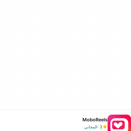
MoboReels
3
المجاني