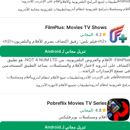
Android
أفلام على الإنترنت للأندرويد
تطبيقات لتتبع البرامج التلفزيونية والأفلام
أفلام ومسلسلات
برامج تلفزيونية لنظام أندرويد
تطبيقات تلفزيونية مجانية للأندرويد
FilmPlus: Movies TV Shows
4.2
المجاني
<h2>فيلم بلس: رفيق اكتشاف بصري للأفلام والتلفزيون</h2>
تنزيل مجاني لـ Android
FilmPlus: الأفلام والعروض التلفزيونية، من NOT A NUM LTD، هو تطبيق
اكتشاف على أندرويد لاختيار الأفلام والمسلسلات. يساعد التطبيق المستخدمين
في تصفح الإصدارات الرائجة،…
Android
أفلام على الإنترنت للأندرويد
أفلام ومسلسلات
تطبيقات جمع الأفلام لنظام أندرويد
برامج تلفزيونية لنظام أندرويد
تطبيقات تجميع الأفلام لأجهزة الأندرويد
Pobreflix Movies TV Series
4.8
المجاني
أفلام ومسلسلات بوبرفليكس
تنزيل مجاني لـ Android