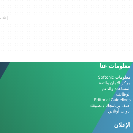
معلومات عنا
معلومات Softonic
مركز الأمان والثقة
المساعدة والدعم
الوظائف
Editorial Guidelines
أضف برنامجك / تطبيقك
أدوات أونلاين
الإعلان