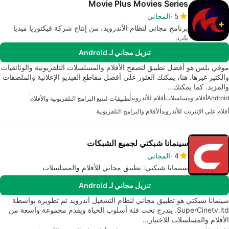
Movie Plus Movies Series
5
المجاني
برنامج مجاني لنظام الأندرويد، من إنتاج شركة فيكتوريا ميديا
باب.
تنزيل مجاني لـ Android
موفي بلس هو أفضل تطبيق لتصفح الأفلام والمسلسلات التلفزيونية والوثائقيات
والكثير غيرها. هنا، يمكنك العثور على أفضل مقاطع الفيديو الإعلانية والملصقات
والمزيد. كما يمكنك…
Android
أفلام ومسلسلات
أفلام للأندرويد
تطبيقات لتتبع البرامج التلفزيونية والأفلام
أفلام على الإنترنت للأندرويد
الأفلام والبرامج التلفزيونية
سينمانا شبكتي لجميع الشبكات
4
المجاني
سينمانا شبكتي: تطبيق مجاني للأفلام والمسلسلات
تنزيل مجاني لـ Android
سينمانا شبكتي هو تطبيق مجاني لنظام التشغيل أندرويد تم تطويره بواسطة
SuperCinetv.ltd. يندرج تحت فئة أسلوب الحياة ويقدم مجموعة واسعة من
الأفلام والمسلسلات للاختيار…