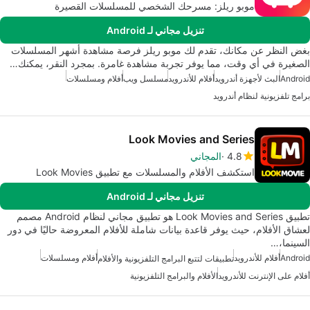
موبو ريلز: مسرحك الشخصي للمسلسلات القصيرة
تنزيل مجاني لـ Android
بغض النظر عن مكانك، تقدم لك موبو ريلز فرصة مشاهدة أشهر المسلسلات
الصغيرة في أي وقت، مما يوفر تجربة مشاهدة غامرة. بمجرد النقر، يمكنك…
Android
البث لأجهزة أندرويد
أفلام للأندرويد
مسلسل ويب
أفلام ومسلسلات
برامج تلفزيونية لنظام أندرويد
Look Movies and Series
4.8
المجاني
استكشف الأفلام والمسلسلات مع تطبيق Look Movies
تنزيل مجاني لـ Android
تطبيق Look Movies and Series هو تطبيق مجاني لنظام Android مصمم
لعشاق الأفلام، حيث يوفر قاعدة بيانات شاملة للأفلام المعروضة حاليًا في دور
السينما،…
Android
أفلام للأندرويد
أفلام ومسلسلات
تطبيقات لتتبع البرامج التلفزيونية والأفلام
أفلام على الإنترنت للأندرويد
الأفلام والبرامج التلفزيونية