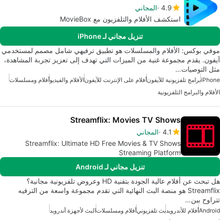
4.9
المجاني
استكشف الأفلام والتلفزيون مع MovieBox
تنزيل مجاني لـ iPhone
موفي بوكس: الأفلام والمسلسلات هو تطبيق ترفيهي شامل مصمم لمستخدمي
آيفون. يقدم مجموعة غنية من الميزات التي تهدف إلى تعزيز تجربة المشاهدة،
مثل التوصيات…
iPhone
برامج تلفزيونية للآيفون
أفلام على الإنترنت للآيفون
الأفلام والفيديو
أفلام ومسلسلات
الأفلام والبرامج التلفزيونية
Streamflix: Movies TV Shows
4.1
المجاني
Streamflix: Ultimate HD Free Movies & TV Shows
Streaming Platform
تنزيل مجاني لـ Android
هل تبحث عن أفلام عالية الجودة بتقنية HD وعروض تلفزيونية مجانية؟
Streamflix هو منصة البث النهائية التي تقدم مجموعة واسعة من الترفيه
تتراوح بين…
Android
أفلام للأندرويد
بث تلفزيوني
أفلام ومسلسلات
البث لأجهزة أندرويد