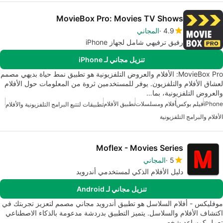
MovieBox Pro: Movies TV Shows
4.9
المجاني
رفيق ترفيهي شامل لجهاز iPhone
تنزيل مجاني لـ iPhone
MovieBox Pro: الأفلام والعروض التلفزيونية هو تطبيق نمط حياة بديهي مصمم
لعشاق الأفلام والتلفزيون. يوفر للمستخدمين ثروة من المعلومات حول الأفلام
والعروض التلفزيونية، بما…
iPhone
فيلم بوكس
أفلام ومسلسلات
تطبيق الأفلام
تطبيقات لتتبع البرامج التلفزيونية والأفلام
الأفلام والبرامج التلفزيونية
Moflex - Movies Series
5
المجاني
دليل الأفلام الذكي لمستخدمي أندرويد
تنزيل مجاني لـ Android
موفليكس - أفلام السلاسل هو تطبيق أندرويد مجاني مصمم لتعزيز تجربتك في
اكتشاف الأفلام والسلاسل. يتميز التطبيق بدردشة مدعومة بالذكاء الاصطناعي
تعمل كمساعد شخصي…