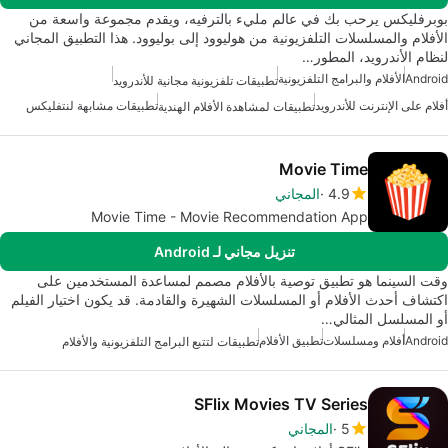
بوبرفليكس يرحب بك في عالم مليء بالترفيه، ويقدم مجموعة واسعة من
الأفلام والمسلسلات التلفزيونية من هوليوود إلى بوليوود. هذا التطبيق المجاني
لنظام الأندرويد، المطور…
Android
الأفلام والبرامج التلفزيونية
تطبيقات تلفزيونية مجانية للأندرويد
أفلام على الإنترنت للأندرويد
تطبيقات مشابهة لنتفليكس
تطبيقات لمشاهدة الأفلام الهندية
Movie Time
4.9
المجاني
Movie Time - Movie Recommendation App
تنزيل مجاني لـ Android
وقت السينما هو تطبيق توصية بالأفلام مصمم لمساعدة المستخدمين على
اكتشاف أحدث الأفلام أو المسلسلات الشهيرة والقادمة. قد يكون اختيار الفيلم
أو المسلسل المثالي…
Android
أفلام ومسلسلات
تطبيق الأفلام
تطبيقات لتتبع البرامج التلفزيونية والأفلام
SFlix Movies TV Series
5
المجاني