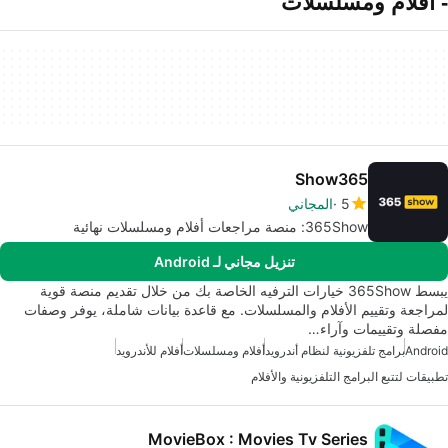
- أفلام ومسلسلات
Show365
5
المجاني
365Show: منصة مراجعات أفلام ومسلسلات نهائية
تنزيل مجاني لـ Android
يبسط 365Show خيارات الترفيه الخاصة بك من خلال تقديم منصة قوية
لمراجعة وتقييم الأفلام والمسلسلات. مع قاعدة بيانات شاملة، يوفر وصفات
مفصلة وتقييمات وآراء…
Android
برامج تلفزيونية لنظام أندرويد
أفلام ومسلسلات
أفلام للأندرويد
تطبيقات لتتبع البرامج التلفزيونية والأفلام
MovieBox : Movies Tv Series