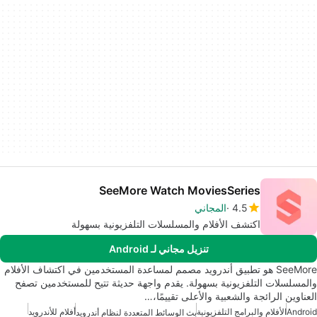
SeeMore Watch MoviesSeries
4.5
المجاني
اكتشف الأفلام والمسلسلات التلفزيونية بسهولة
تنزيل مجاني لـ Android
SeeMore هو تطبيق أندرويد مصمم لمساعدة المستخدمين في اكتشاف الأفلام
والمسلسلات التلفزيونية بسهولة. يقدم واجهة حديثة تتيح للمستخدمين تصفح
العناوين الرائجة والشعبية والأعلى تقييمًا،…
Android
الأفلام والبرامج التلفزيونية
أفلام للأندرويد
بث الوسائط المتعددة لنظام أندرويد