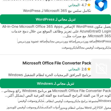
4.7
المجاني
تكامل سلس مع Microsoft 365 لـ WordPress
تنزيل مجاني لـ WordPress
يعمل مكون WordPress الإضافي All-in-One Microsoft Office 365 Apps
AzureEntraID Login على تعزيز وظائف الموقع من خلال دمج خدمات
Microsoft 365. مع ميزات مثل…
WordPress
إضافة ووردبريس
إضافة ووردبريس مجانية
إضافة عضوية ووردبريس
مايكروسوفت أوفيس مجانًا
مايكروسوفت
Microsoft Office File Converter Pack
2.6
المجاني
برنامج المرافق البرمجيات الحرة لنظام التشغيل Windows
تنزيل مجاني لـ Windows
Microsoft Office File Converter Pack هو برنامج Windows رائع ومجاني ،
كونه جزءًا من الفئة البرامج المساعدة مع الفئة الفرعية النص (بشكل أكثر…
Windows
مايكروسوفت أوفيس
مجموعة برامج مايكروسوفت أوفيس لنظام التشغيل ويندوز
أدوات المكتب
مايكروسوفت أوفيس للويندوز
محول PDF إلى Word مجاني لنظام ويندوز