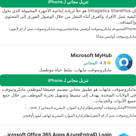
تنزيل مجاني لـ iPhone
إن Infragistics SharePlus هو حلاً لزيادة إنتاجية الأجهزة المحمولة الذي يحول
كيفية عمل الأفراد والفرق أثناء التنقل من خلال الوصول الفوري إلى المحتوى
واكتشافه…
iPhone
مجموعة مايكروسوفت أوفيس مجانية
شيربوينت
مايكروسوفت سي آر إم لآيفون
مايكروسوفت أوفيس مجانًا
Microsoft MyHub
4.9
المجاني
مايكروسوفت مايهاب: بسّط حياة موظفيك
تنزيل مجاني لـ iPhone
مايكروسوفت مايهاب هو تطبيق مجاني مصمم خصيصًا لموظفي مايكروسوفت
في الولايات المتحدة. يهدف إلى تبسيط وتسهيل تجربة الموظف من خلال جمع
جميع الأدوات والخدمات…
iPhone
مايكروسوفت أوفيس
نظام إدارة الموارد البشرية المجاني لـ IPhone
مايكروسوفت سي آر إم لآيفون
أوفيس
نظام إدارة الموارد البشرية لهاتف آيفون
All-in-One Microsoft Office 365 Apps AzureEntraID Login