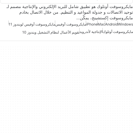
مايكروسوفت أوتلوك هو تطبيق شامل للبريد الإلكتروني والإنتاجية مصمم لـ
توحيد الاتصالات و جدولة المواعيد و التنظيم. من خلال الاتصال بخادم
مايكروسوفت إكستشينج، يمكّن…
Windows
Android
Mac
iPhone
مايكروسوفت أوفيس
مايكروسوفت أوفيس لويندوز 11
مايكروسوفت أوتلوك
الإنتاجية لأندرويد
تقويم الأعمال لنظام التشغيل ويندوز 10