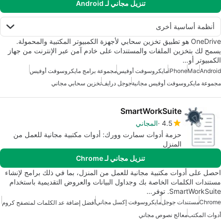
تنزيل مجاني لـ Android
أنظمة أساسية أخرى
OneDrive هو تطبيق تخزين سحابي لأجهزة الكمبيوتر المكتبية والمحمولة.
يسمح لك بتخزين الملفات والمستندات على خادم آمن عبر الإنترنت من جهاز
الكمبيوتر أو…
Android
Mac
iPhone
مايكروسوفت أوفيس
مجموعة برامج مايكروسوفت أوفيس
مجموعة مايكروسوفت أوفيس مجانية
جوجل درايف
تخزين سحابي مجاني
SmartWorkSuite
4.5
المجاني
حزمة أدوات سمارت وورك: أدوات مكتبية مجانية للعمل من
المنزل
تنزيل مجاني لـ Chrome
احصل على أدوات مكتبية مجانية للعمل من المنزل، بما في ذلك برامج لإنشاء
مستندات الكلمات الخاصة بك وجداول البيانات والعروض التقديمية باستخدام
SmartWorkSuite. توفر…
Chrome
مستندات جوجل
مايكروسوفت إكسل مجاني
أفضل إضافة عد الكلمات لمتصفح كروم
أدوات المكتب
معالج نصوص مجاني