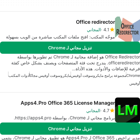
Office redirector
4.1
المجاني
موجّه المكتب: افتح ملفات المكتب مباشرة من الويب بسهولة
تنزيل مجاني لـ Chrome
Office Redirector هو إضافة مجانية لـ Chrome تم تطويرها بواسطة
officeredirector. يندرج تحت فئة المتصفحات ويصنف بشكل خاص كفئة
فرعية للإضافات والأدوات. هذه الأداة…
Chrome
مجموعة برامج مايكروسوفت أوفيس
مايكروسوفت أوفيس مجانًا
أدوات المكتب
أوفيس
Apps4.Pro Office 365 License Manager
4.7
المجاني
برنامج مجاني لـ Chrome، بواسطة https://apps4.pro.
تنزيل مجاني لـ Chrome
مدير تراخيص Office 365 لـ Apps4.Pro هو تطبيق مجاني لـ Chrome، ينتمي