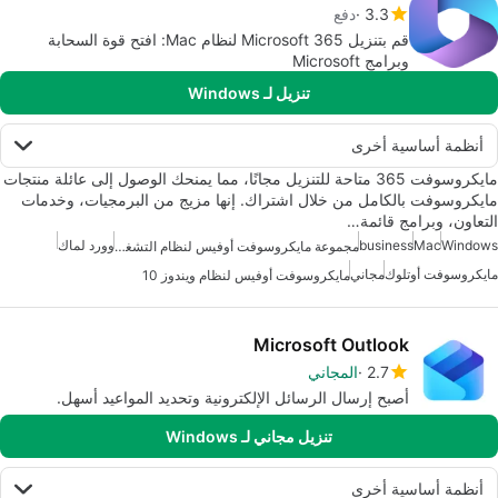
3.3
دفع
قم بتنزيل Microsoft 365 لنظام Mac: افتح قوة السحابة
وبرامج Microsoft
تنزيل لـ Windows
أنظمة أساسية أخرى
مايكروسوفت 365 متاحة للتنزيل مجانًا، مما يمنحك الوصول إلى عائلة منتجات
مايكروسوفت بالكامل من خلال اشتراك. إنها مزيج من البرمجيات، وخدمات
التعاون، وبرامج قائمة…
Windows
Mac
business
وورد لماك
مجموعة مايكروسوفت أوفيس لنظام التشغيل ويندوز 7
مايكروسوفت أوتلوك
مجاني
مايكروسوفت أوفيس لنظام ويندوز 10
Microsoft Outlook
2.7
المجاني
أصبح إرسال الرسائل الإلكترونية وتحديد المواعيد أسهل.
تنزيل مجاني لـ Windows
أنظمة أساسية أخرى