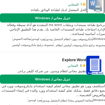
1
المجاني
الحل المفضل لديك لطباعة الوثائق بكفاءة
تنزيل مجاني لـ Windows
برنامج طباعة مستندات وملفات ms word المتعددة هو أداة بسيطة وفعالة
لإدارة احتياجات طباعة المستندات الخاصة بك. يقدم هذا التطبيق الإنتاجي
ميزات أساسية لمساعدة…
Windows
وورد لويندوز
معالجة النصوص
مايكروسوفت وورد لنظام التشغيل ويندوز
مجموعة برامج مايكروسوفت أوفيس
مجموعة برامج مايكروسوفت أوفيس لنظام التشغيل ويندوز
Explore Word
5
المجاني
تطبيق مجاني لنظام ويندوز، من شركة كليفر براندز.
تنزيل مجاني لـ Windows
استكشف وورد هو تطبيق مجاني لتعلم كيفية استخدام مايكروسوفت وورد.في
بضع دقائق فقط، يمكنك تعلم كيفية استخدام وورد والبدء في إنشاء المستندات
والعروض التقديمية.…
Windows
وورد لويندوز
معالجة النصوص مجانا لنظام التشغيل ويندوز