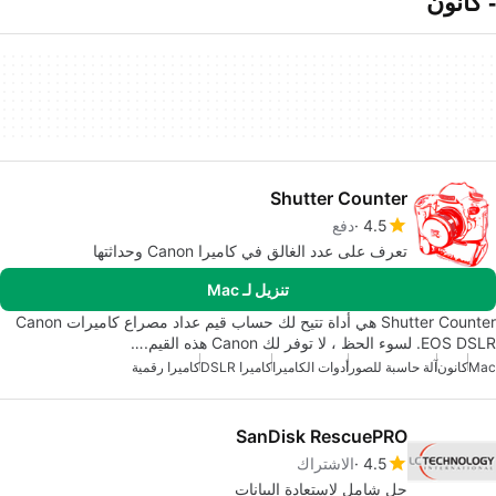
- كانون
Shutter Counter
4.5
دفع
تعرف على عدد الغالق في كاميرا Canon وحداثتها
تنزيل لـ Mac
Shutter Counter هي أداة تتيح لك حساب قيم عداد مصراع كاميرات Canon
EOS DSLR. لسوء الحظ ، لا توفر لك Canon هذه القيم.…
Mac
كانون
آلة حاسبة للصور
أدوات الكاميرا
كاميرا DSLR
كاميرا رقمية
SanDisk RescuePRO
4.5
الاشتراك
حل شامل لاستعادة البيانات