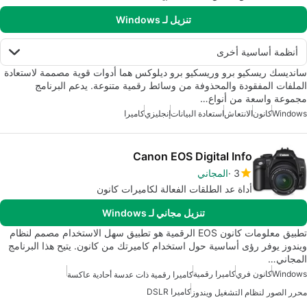
تنزيل لـ Windows
أنظمة أساسية أخرى
سانديسك ريسكيو برو وريسكيو برو ديلوكس هما أدوات قوية مصممة لاستعادة
الملفات المفقودة والمحذوفة من وسائط رقمية متنوعة. يدعم البرنامج
مجموعة واسعة من أنواع…
Windows
كانون
الانتعاش
استعادة البيانات
إنجليزي
كاميرا
Canon EOS Digital Info
3
المجاني
أداة عد الطلقات الفعالة لكاميرات كانون
تنزيل مجاني لـ Windows
تطبيق معلومات كانون EOS الرقمية هو تطبيق سهل الاستخدام مصمم لنظام
ويندوز يوفر رؤى أساسية حول استخدام كاميرتك من كانون. يتيح هذا البرنامج
المجاني…
Windows
كانون فري
كاميرا رقمية
كاميرا رقمية ذات عدسة أحادية عاكسة
كاميرا DSLR
محرر الصور لنظام التشغيل ويندوز