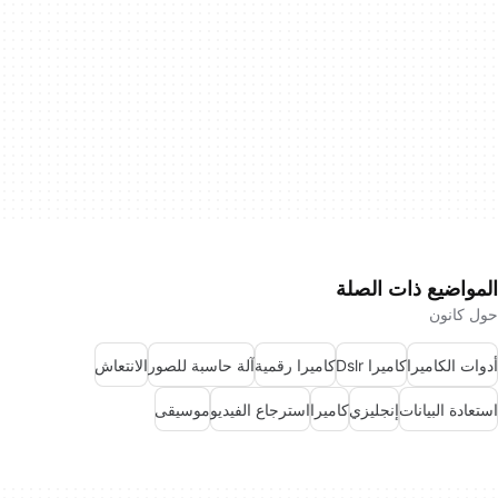
المواضيع ذات الصلة
حول كانون
أدوات الكاميرا
كاميرا Dslr
كاميرا رقمية
آلة حاسبة للصور
الانتعاش
استعادة البيانات
إنجليزي
كاميرا
استرجاع الفيديو
موسيقى