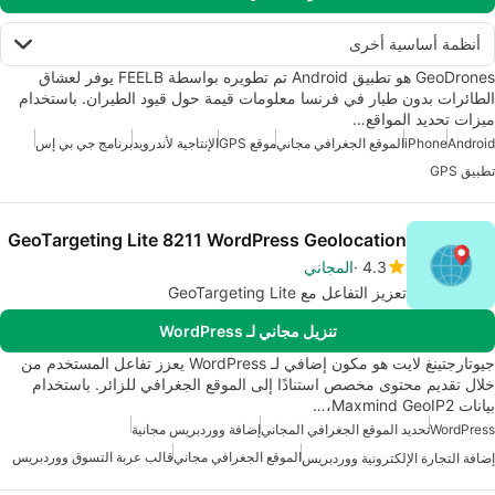
أنظمة أساسية أخرى
GeoDrones هو تطبيق Android تم تطويره بواسطة FEELB يوفر لعشاق
الطائرات بدون طيار في فرنسا معلومات قيمة حول قيود الطيران. باستخدام
ميزات تحديد المواقع…
Android
iPhone
الموقع الجغرافي مجاني
موقع GPS
الإنتاجية لأندرويد
برنامج جي بي إس
تطبيق GPS
GeoTargeting Lite 8211 WordPress Geolocation
4.3
المجاني
تعزيز التفاعل مع GeoTargeting Lite
تنزيل مجاني لـ WordPress
جيوتارجتينغ لايت هو مكون إضافي لـ WordPress يعزز تفاعل المستخدم من
خلال تقديم محتوى مخصص استنادًا إلى الموقع الجغرافي للزائر. باستخدام
بيانات Maxmind GeoIP2،…
WordPress
تحديد الموقع الجغرافي المجاني
إضافة ووردبريس مجانية
الموقع الجغرافي مجاني
قالب عربة التسوق ووردبريس
إضافة التجارة الإلكترونية ووردبريس