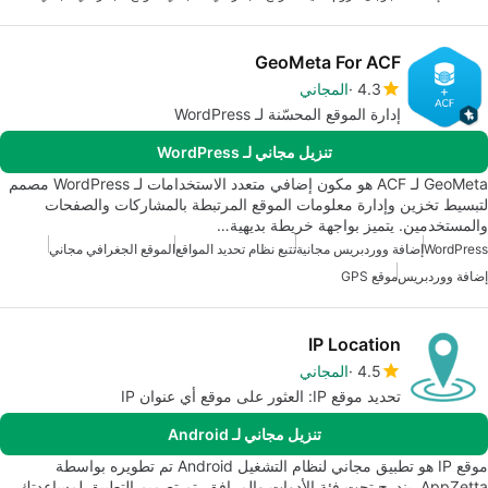
GeoMeta For ACF
4.3
المجاني
إدارة الموقع المحسّنة لـ WordPress
تنزيل مجاني لـ WordPress
GeoMeta لـ ACF هو مكون إضافي متعدد الاستخدامات لـ WordPress مصمم
لتبسيط تخزين وإدارة معلومات الموقع المرتبطة بالمشاركات والصفحات
والمستخدمين. يتميز بواجهة خريطة بديهية…
WordPress
إضافة ووردبريس مجانية
تتبع نظام تحديد المواقع
الموقع الجغرافي مجاني
إضافة ووردبريس
موقع GPS
IP Location
4.5
المجاني
تحديد موقع IP: العثور على موقع أي عنوان IP
تنزيل مجاني لـ Android
موقع IP هو تطبيق مجاني لنظام التشغيل Android تم تطويره بواسطة
AppZetta. يندرج تحت فئة الأدوات والمرافق. تم تصميم التطبيق لمساعدتك