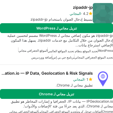
zipaddr-jp
4.2
المجاني
تبسيط إدخال العنوان باستخدام zipaddr-jp
تنزيل مجاني لـ WordPress
zipaddr-jp هو مكون إضافي مجاني لـ WordPress مصمم لتحسين عملية
إدخال العنوان من خلال التكامل مع خدمات zipaddr. يسهل هذا المكون
الإضافي استرجاع بيانات…
WordPress
الموقع الجغرافي مجاني
تحديد الموقع بنظام تحديد المواقع العالمي
تحديد الموقع الجغرافي المجاني
برنامج جي بي إس
إضافة ووردبريس
IPGeolocation.io — IP Data, Geolocation & Risk Signals
1
المجاني
تطبيق مجاني لـ Chrome.
تنزيل مجاني لـ Chrome
IPGeolocation.io — بيانات IP، الجغرافيا و إشارات المخاطر هو تطبيق
مجاني لـ Chrome، الذي يعد جزءًا من فئة 'الإضافات والأدوات'.
Chrome
إضافات جوجل كروم
تحديد الموقع الجغرافي المجاني
الموقع الجغرافي مجاني