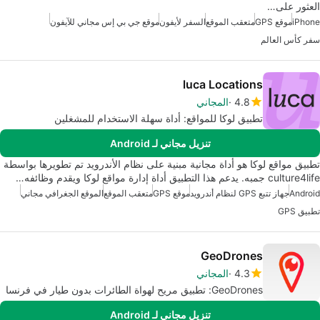
العثور على…
iPhone
موقع GPS
متعقب الموقع
السفر لأيفون
موقع جي بي إس مجاني للآيفون
سفر كأس العالم
luca Locations
4.8
المجاني
تطبيق لوكا للمواقع: أداة سهلة الاستخدام للمشغلين
تنزيل مجاني لـ Android
تطبيق مواقع لوكا هو أداة مجانية مبنية على نظام الأندرويد تم تطويرها بواسطة
culture4life جمبه. يدعم هذا التطبيق أداة إدارة مواقع لوكا ويقدم وظائفه…
Android
جهاز تتبع GPS لنظام أندرويد
موقع GPS
متعقب الموقع
الموقع الجغرافي مجاني
تطبيق GPS
GeoDrones
4.3
المجاني
GeoDrones: تطبيق مريح لهواة الطائرات بدون طيار في فرنسا
تنزيل مجاني لـ Android