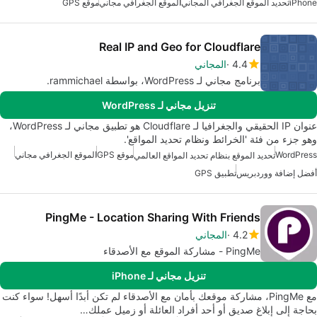
iPhone
تحديد الموقع الجغرافي المجاني
الموقع الجغرافي مجاني
موقع GPS
Real IP and Geo for Cloudflare
4.4
المجاني
برنامج مجاني لـ WordPress، بواسطة rammichael.
تنزيل مجاني لـ WordPress
عنوان IP الحقيقي والجغرافيا لـ Cloudflare هو تطبيق مجاني لـ WordPress،
وهو جزء من فئة 'الخرائط ونظام تحديد المواقع'.
WordPress
موقع GPS
الموقع الجغرافي مجاني
تحديد الموقع بنظام تحديد المواقع العالمي
أفضل إضافة ووردبريس
تطبيق GPS
PingMe - Location Sharing With Friends
4.2
المجاني
PingMe - مشاركة الموقع مع الأصدقاء
تنزيل مجاني لـ iPhone
مع PingMe، مشاركة موقعك بأمان مع الأصدقاء لم تكن أبدًا أسهل! سواء كنت
بحاجة إلى إبلاغ صديق أو أحد أفراد العائلة أو زميل عملك…