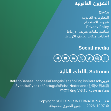
الشؤون القانونية
DMCA
المعلومات القانونية
شروط الاستخدام
Privacy Policy
سياسة ملفات تعريف الارتباط
إعدادات ملفات تعريف الارتباط
Social media
Softonic باللغات التالية:
عربي
Deutsch
English
Español
Français
Bahasa Indonesia
Italiano
Svenska
Русский
Português
Polski
Nederlands
한국어
日本語
中文
Tiếng Việt
Türkçe
ภาษาไทย
Copyright SOFTONIC INTERNATIONAL S.A.
© 1997–2026 — جميع الحقوق محفوظة