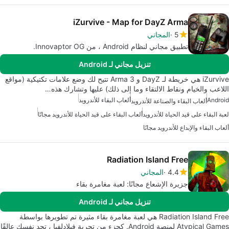
iZurvive - Map for DayZ Arma
5
المجاني
تطبيق مجاني لنظام Android ، من Innovaptor OG.
تنزيل مجاني لـ Android
iZurvive هي خريطة لـ DayZ و Arma 3 تتيح لك وضع علامات تكتيكية (مواقع
اللاعب والخيام ونقاط الالتقاء وما إلى ذلك) عليها وتشارك هذه…
Android
ألعاب البقاء للأندرويد
ألعاب البقاء والصناعة للأندرويد
لعبة البقاء على قيد الحياة للأندرويد
ألعاب البقاء على قيد الحياة للأندرويد مجانًا
ألعاب البقاء والإبداع للأندرويد مجانًا
Radiation Island Free
4.4
المجاني
جزيرة الإشعاع مجانًا: لعبة مغامرة بقاء
تنزيل مجاني لـ Android
Radiation Island Free هي لعبة مغامرة بقاء مثيرة تم تطويرها بواسطة
Atypical Games لمنصة Android. كجزء من تجربة فيلادلفيا ، تجد نفسك عالقًا