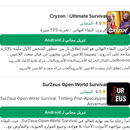
Cryzen : Ultimate Survival
4.9
المجاني
كريزن: البقاء النهائي - تجربة FPS مثيرة
تنزيل مجاني لـ Android
كرايزن: البقاء النهائي هو لعبة إطلاق نار من منظور الشخص الأول مليئة بالإثارة
متاحة على أندرويد، مصممة للاعبين الذين يبحثون عن قتال متعدد اللاعبين…
Android
ألعاب القتال الحركية للأندرويد
البقاء للأندرويد
ألعاب حركة ثلاثية الأبعاد للأندرويد
ألعاب إطلاق النار متعددة اللاعبين للأندرويد
ألعاب حركة متعددة اللاعبين للأندرويد
SurZeus Open World Survival
4.5
المجاني
SurZeus Open World Survival: Thrilling Post-Apocalyptic
Adventure
تنزيل مجاني لـ Android
ابدأ رحلة ما بعد نهاية العالم في SurZeus Open World Survival، حيث البقاء
يعني مواجهة الأموات الأحياء بلا هوادة، وجمع الموارد الحيوية، والتفاوض مع…