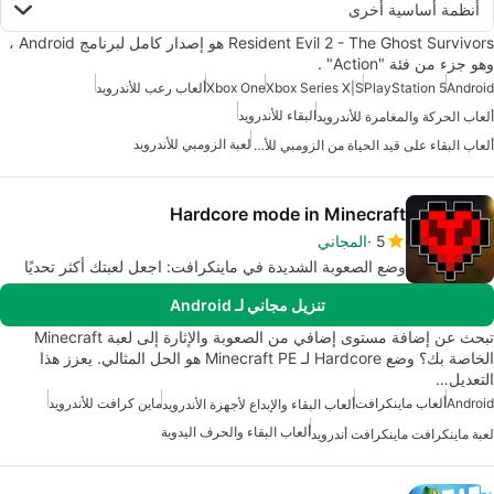
أنظمة أساسية أخرى
Resident Evil 2 - The Ghost Survivors هو إصدار كامل لبرنامج Android ،
وهو جزء من فئة "Action" .
Android
PlayStation 5
Xbox Series X|S
Xbox One
ألعاب رعب للأندرويد
البقاء للأندرويد
ألعاب الحركة والمغامرة للأندرويد
لعبة الزومبي للأندرويد
ألعاب البقاء على قيد الحياة من الزومبي للأندرويد
Hardcore mode in Minecraft
5
المجاني
وضع الصعوبة الشديدة في ماينكرافت: اجعل لعبتك أكثر تحديًا
تنزيل مجاني لـ Android
تبحث عن إضافة مستوى إضافي من الصعوبة والإثارة إلى لعبة Minecraft
الخاصة بك؟ وضع Hardcore لـ Minecraft PE هو الحل المثالي. يعزز هذا
التعديل…
Android
ألعاب ماينكرافت
ماين كرافت للأندرويد
ألعاب البقاء والإبداع لأجهزة الأندرويد
ألعاب البقاء والحرف اليدوية
لعبة ماينكرافت ماينكرافت أندرويد