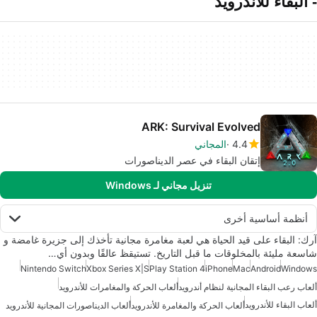
- البقاء للأندرويد
ARK: Survival Evolved
4.4
المجاني
إتقان البقاء في عصر الديناصورات
تنزيل مجاني لـ Windows
أنظمة أساسية أخرى
آرك: البقاء على قيد الحياة هي لعبة مغامرة مجانية تأخذك إلى جزيرة غامضة و
شاسعة مليئة بالمخلوقات ما قبل التاريخ. تستيقظ عالقًا وبدون أي…
Nintendo Switch
Xbox Series X|S
Play Station 4
iPhone
Mac
Android
Windows
ألعاب رعب البقاء المجانية لنظام أندرويد
ألعاب الحركة والمغامرات للأندرويد
ألعاب البقاء للأندرويد
ألعاب الحركة والمغامرة للأندرويد
ألعاب الديناصورات المجانية للأندرويد