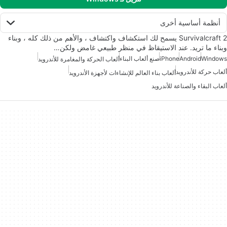
أنظمة أساسية أخرى
Survivalcraft 2 يسمح لك استكشاف واكتشاف ، والأهم من ذلك كله ، وبناء
وبناء ما تريد. عند الاستيقاظ في منظر طبيعي غامض ولكن…
Windows
Android
iPhone
صنع ألعاب البناء
ألعاب الحركة والمغامرة للأندرويد
ألعاب حركة للأندرويد
ألعاب بناء العالم للإنشاءات لأجهزة الأندرويد
ألعاب البقاء والصناعة للأندرويد