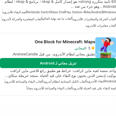
60 ثانية متكررة strong> هو إصدار كامل & nbsp ؛ برنامج & nbsp ؛ لنظام
Android ، وهو جزء من فئة …
Windows
Android
Mac
Play Station 4
Xbox One
Nintendo Switch
لعبة البقاء للأندرويد
ألعاب ما بعد نهاية العالم
ألعاب الحركة والمغامرات للأندرويد
ألعاب المغامرة والحركة لأندرويد
ألعاب مغامرات للأندرويد
One Block for Minecraft: Maps
5
المجاني
تطبيق مجاني لنظام الأندرويد، من قبل AndrewCandle.
تنزيل مجاني لـ Android
واحد منصة لعبة ماين كرافت: خرائط هو تطبيق رائع للاعبي ماين كرافت
بوكيت إديشن الذين يحبون نوع البقاء على قيد الحياة. ستجد خريطة سكاي…
Android
البقاء للأندرويد
ألعاب الكتل المجانية لنظام أندرويد
ألعاب البقاء والصناعة للأندرويد
لعبة البقاء على قيد الحياة للأندرويد
ألعاب البقاء والصناعة للأندرويد مجاناً