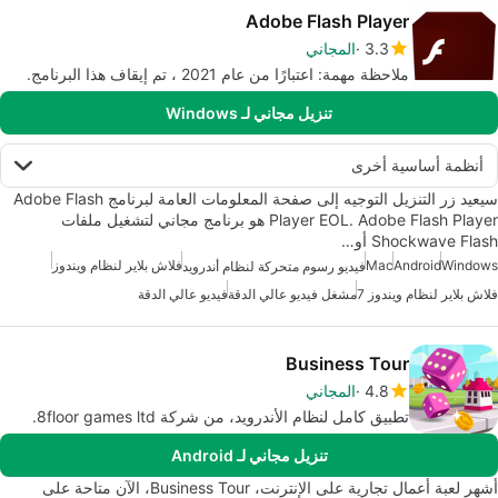
Adobe Flash Player
3.3
المجاني
ملاحظة مهمة: اعتبارًا من عام 2021 ، تم إيقاف هذا البرنامج.
تنزيل مجاني لـ Windows
أنظمة أساسية أخرى
سيعيد زر التنزيل التوجيه إلى صفحة المعلومات العامة لبرنامج Adobe Flash
Player EOL. Adobe Flash Player هو برنامج مجاني لتشغيل ملفات
Shockwave Flash أو…
Windows
Android
Mac
فلاش بلاير لنظام ويندوز
فيديو رسوم متحركة لنظام أندرويد
فلاش بلاير لنظام ويندوز 7
مشغل فيديو عالي الدقة
فيديو عالي الدقة
Business Tour
4.8
المجاني
تطبيق كامل لنظام الأندرويد، من شركة 8floor games ltd.
تنزيل مجاني لـ Android
أشهر لعبة أعمال تجارية على الإنترنت، Business Tour، الآن متاحة على