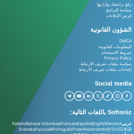
رفع برامجك وإدارتها
سياسة البرامج
فرص الإعلانات
الشؤون القانونية
DMCA
المعلومات القانونية
شروط الاستخدام
Privacy Policy
سياسة ملفات تعريف الارتباط
إعدادات ملفات تعريف الارتباط
Social media
Softonic باللغات التالية:
عربي
Deutsch
English
Español
Français
Bahasa Indonesia
Italiano
Svenska
Русский
Português
Polski
Nederlands
한국어
日本語