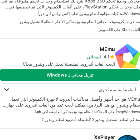
محاكي وحدة تحكم Xbox 360 يتيح لك استخدام وحدات تحكم متنوعة، بما في
ذلك وحدات تحكم PlayStation، على ألعاب الكمبيوتر التي تم تصميمها في…
Windows
محاكيات مجانية لنظام ويندوز
ألعاب إكس بوكس للويندوز
محاكي مايكروسوفت مجاني لنظام ويندوز
محاكي الألعاب لنظام التشغيل ويندوز
ألعاب Xbox على الكمبيوتر
MEmu
4.1
المجاني
العب ألعاب أندرويد المفضلة لديك على ويندوز مجانًا
تنزيل مجاني لـ Windows
أنظمة أساسية أخرى
MEmu هو أحد أشهر وأفضل محاكيات أندرويد لأجهزة الكمبيوتر التي تعمل
بنظام ويندوز. مع هذا البرنامج، يمكنك لعب عدد من ألعاب أندرويد على جهاز…
Windows
mcp
ألعاب المحاكاة لنظام ويندوز
محاكي ألعاب
محاكي Apk
محاكي لنظام التشغيل ويندوز 10
تطبيقات أندرويد لنظام ويندوز 7
XePlayer