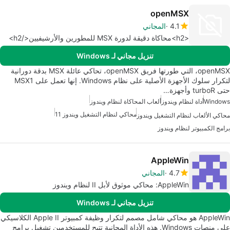
openMSX
4.1
المجاني
<h2>محاكاة دقيقة لدورة MSX للمطورين والأرشيفيين</h2>
تنزيل مجاني لـ Windows
openMSX، التي طورتها فريق openMSX، تحاكي عائلة MSX بدقة دورانية
لتكرار سلوك الأجهزة الأصلية على نظام Windows. إنها تعمل على MSX1
حتى turboR وأجهزة…
Windows
أداة لنظام ويندوز
ألعاب المحاكاة لنظام ويندوز
محاكي لنظام التشغيل ويندوز 11
محاكي الألعاب لنظام التشغيل ويندوز
برامج الكمبيوتر لنظام ويندوز
AppleWin
4.7
المجاني
AppleWin: محاكي موثوق لأبل II لنظام ويندوز
تنزيل مجاني لـ Windows
AppleWin هو محاكي شامل مصمم لتكرار وظيفة كمبيوتر Apple II الكلاسيكي
على منصات Windows. هذه الأداة المجانية تتيح للمستخدمين تشغيل برامج