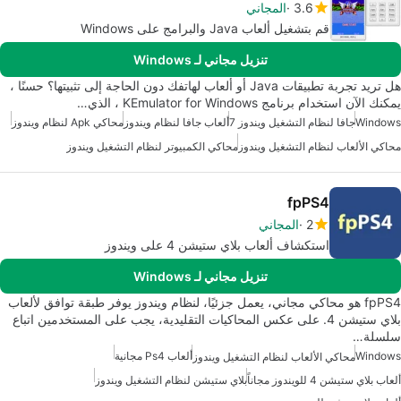
3.6
المجاني
قم بتشغيل ألعاب Java والبرامج على Windows
تنزيل مجاني لـ Windows
هل تريد تجربة تطبيقات Java أو ألعاب لهاتفك دون الحاجة إلى تثبيتها؟ حسنًا ،
يمكنك الآن استخدام برنامج KEmulator for Windows ، الذي…
Windows
جافا لنظام التشغيل ويندوز 7
ألعاب جافا لنظام ويندوز
محاكي Apk لنظام ويندوز
محاكي الألعاب لنظام التشغيل ويندوز
محاكي الكمبيوتر لنظام التشغيل ويندوز
fpPS4
2
المجاني
استكشاف ألعاب بلاي ستيشن 4 على ويندوز
تنزيل مجاني لـ Windows
fpPS4 هو محاكي مجاني، يعمل جزئيًا، لنظام ويندوز يوفر طبقة توافق لألعاب
بلاي ستيشن 4. على عكس المحاكيات التقليدية، يجب على المستخدمين اتباع
سلسلة…
Windows
ألعاب Ps4 مجانية
محاكي الألعاب لنظام التشغيل ويندوز
ألعاب بلاي ستيشن 4 للويندوز مجاناً
بلاي ستيشن لنظام التشغيل ويندوز