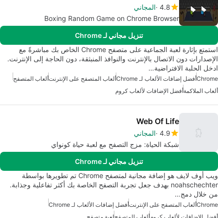
4.8
المجاني
Boxing Random Game on Chrome Browser
تنزيل مجاني لـ Chrome
استمتع بإثارة لعبة الجماعية على متصفح Chrome الخاص بك مباشرةً مع
الإصدارات دون الاتصال بالإنترنت والنوافذ المنبثقة، دون الحاجة إلى الإنترنت.
ادخل الحلبة الافتراضية…
Chrome
أفضل إضافات الألعاب لـ Chrome
ألعاب المتصفح على الإنترنت
ألعاب المتصفح
ألعاب الملاكمة
أفضل الإضافات لألعاب كروم
Web Of Life
4.9
المجاني
شبكة الحياة: مزج التصفح مع لعبة حياة كونواي
تنزيل مجاني لـ Chrome
ويب أوف لايف هو إضافة مجانية لمتصفح Chrome تم تطويرها بواسطة
noahschechter بهدف جعل تجربة التصفح الخاصة بك أكثر تفاعلية وجذابة.
من خلال دمج…
Chrome
ألعاب المتصفح على الإنترنت
أفضل إضافات الألعاب لـ Chrome
أفضل الإضافات لألعاب كروم
ألعاب المتصفح
لعبة متصفح