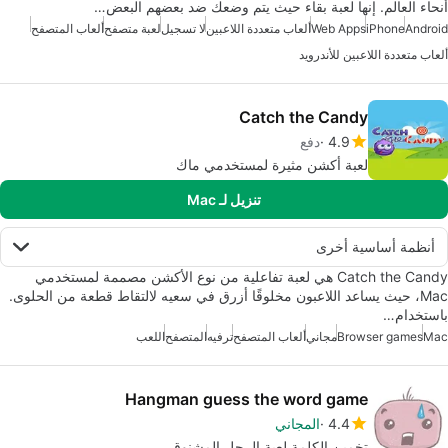
أنحاء العالم. إنها لعبة بقاء حيث يتم وضعك ضد بعضهم البعض…
Android
iPhone
Web Apps
ألعاب متعددة اللاعبين
لا تسجيل
لعبة متصفح
ألعاب المتصفح
ألعاب متعددة اللاعبين للأندرويد
Catch the Candy
4.9
دفع
لعبة أكشن مثيرة لمستخدمي ماك
تنزيل لـ Mac
أنظمة أساسية أخرى
Catch the Candy هي لعبة تفاعلية من نوع الأكشن مصممة لمستخدمي
Mac، حيث يساعد اللاعبون مخلوقًا أزرق في سعيه لالتقاط قطعة من الحلوى.
باستخدام…
Mac
Browser games
مجاني
ألعاب المتصفح
ترفيه
المتصفح
اللعب
Hangman guess the word game
4.4
المجاني
تخمين الكلمة لعبة الرجل المشنوق