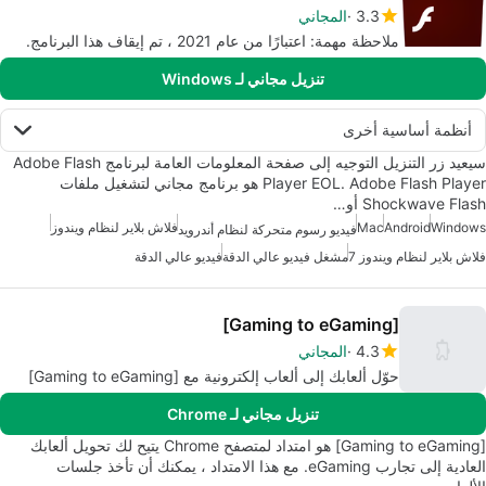
3.3
المجاني
ملاحظة مهمة: اعتبارًا من عام 2021 ، تم إيقاف هذا البرنامج.
تنزيل مجاني لـ Windows
أنظمة أساسية أخرى
سيعيد زر التنزيل التوجيه إلى صفحة المعلومات العامة لبرنامج Adobe Flash
Player EOL. Adobe Flash Player هو برنامج مجاني لتشغيل ملفات
Shockwave Flash أو…
Windows
Android
Mac
فلاش بلاير لنظام ويندوز
فيديو رسوم متحركة لنظام أندرويد
فلاش بلاير لنظام ويندوز 7
مشغل فيديو عالي الدقة
فيديو عالي الدقة
[Gaming to eGaming]
4.3
المجاني
حوّل ألعابك إلى ألعاب إلكترونية مع [Gaming to eGaming]
تنزيل مجاني لـ Chrome
[Gaming to eGaming] هو امتداد لمتصفح Chrome يتيح لك تحويل ألعابك
العادية إلى تجارب eGaming. مع هذا الامتداد ، يمكنك أن تأخذ جلسات