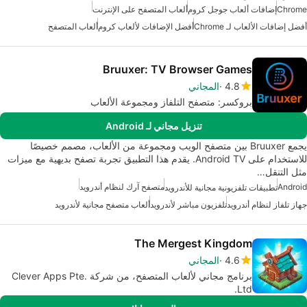
Chrome
إضافات ألعاب جوجل كروم
ألعاب المتصفح على الإنترنت
أفضل إضافات الألعاب لـ Chrome
أفضل الإضافات لألعاب كروم
ألعاب المتصفح
Bruuxer: TV Browser Games
4.8
المجاني
بروكسر: متصفح التلفاز ومجموعة الألعاب
تنزيل مجاني لـ Android
يجمع Bruuxer بين متصفح الويب ومجموعة من الألعاب، مصمم خصيصًا
للاستخدام على Android TV. يقدم هذا التطبيق تجربة تصفح بديهية مع ميزات
مثل التنقل…
Android
متصفح آرك لنظام أندرويد
تطبيقات تلفزيونية مجانية للأندرويد
جهاز تلفاز لنظام أندرويد
تلفزيون مباشر لأندرويد
ألعاب متصفح مجانية لأندرويد
The Mergest Kingdom
4.6
المجاني
برنامج مجاني لألعاب المتصفح، من شركة Clever Apps Pte.
Ltd.