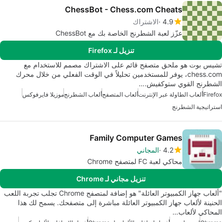
ChessBot - Chess.com Cheats
4.9
الاشتراك
عزّز لعبة الشطرنج الخاصة بك مع ChessBot
تنزيل لـ Firefox
تشيس بوت هو ملحق متصفح قائم على الاشتراك مصمم للاستخدام مع
chess.com، يوفر للمستخدمين تحليلاً في الوقت الفعلي من خلال محرك
الشطرنج القوي ستوكفيش.…
Firefox
ألعاب الطاولة عبر الإنترنت
ألعاب المتصفح
ألعاب الشطرنج
موزيلا فايرفوكس
استراتيجية الشطرنج
Family Computer Games
4.2
المجاني
محاكي لعبة FC لمتصفح Chrome
تنزيل مجاني لـ Chrome
"ألعاب جهاز الكمبيوتر العائلة" هو إضافة لمتصفح Chrome تجلب تجربة اللعب
الحنينة لألعاب جهاز الكمبيوتر العائلة مباشرة إلى متصفحك. يسمح لك هذا
المحاكي لألعاب…