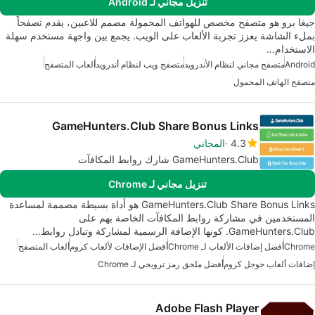
تنزيل مجاني لـ Android
جيغا برو هو متصفح مخصص للهواتف المحمولة مصمم للاعبين، يقدم تصفحاً
بملء الشاشة يعزز تجربة الألعاب على الويب. يجمع بين واجهة مستخدم سهلة
الاستخدام…
Android
متصفح مجاني لنظام الأندرويد
متصفح ويب لنظام أندرويد
ألعاب المتصفح
متصفح الهاتف المحمول
GameHunters.Club Share Bonus Links
4.3
المجاني
GameHunters.Club شارك روابط المكافآت
تنزيل مجاني لـ Chrome
GameHunters.Club Share Bonus Links هو أداة بسيطة مصممة لمساعدة
المستخدمين في مشاركة روابط المكافآت الخاصة بهم على
GameHunters.Club. كونها الإضافة الرسمية لمشاركة وتبادل روابط…
Chrome
أفضل إضافات الألعاب لـ Chrome
أفضل الإضافات لألعاب كروم
ألعاب المتصفح
إضافات ألعاب جوجل كروم
أفضل ملحق رمز ترويجي لـ Chrome
Adobe Flash Player