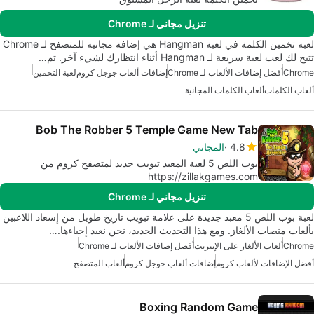
تنزيل مجاني لـ Chrome
لعبة تخمين الكلمة في لعبة Hangman هي إضافة مجانية للمتصفح لـ Chrome
تتيح لك لعب لعبة سريعة لـ Hangman أثناء انتظارك لشيء آخر. تم…
Chrome
أفضل إضافات الألعاب لـ Chrome
إضافات ألعاب جوجل كروم
لعبة التخمين
ألعاب الكلمات
ألعاب الكلمات المجانية
Bob The Robber 5 Temple Game New Tab
4.8
المجاني
بوب اللص 5 لعبة المعبد تبويب جديد لمتصفح كروم من
https://zillakgames.com
تنزيل مجاني لـ Chrome
لعبة بوب اللص 5 معبد جديدة على علامة تبويب تاريخ طويل من إسعاد اللاعبين
بألعاب منصات الألغاز. ومع هذا التحديث الجديد، نحن نعيد إحياءها.…
Chrome
ألعاب الألغاز على الإنترنت
أفضل إضافات الألعاب لـ Chrome
أفضل الإضافات لألعاب كروم
إضافات ألعاب جوجل كروم
ألعاب المتصفح
Boxing Random Game