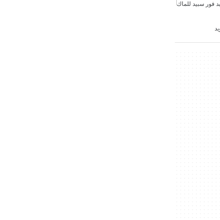
يد فور سبيد للماك
يد