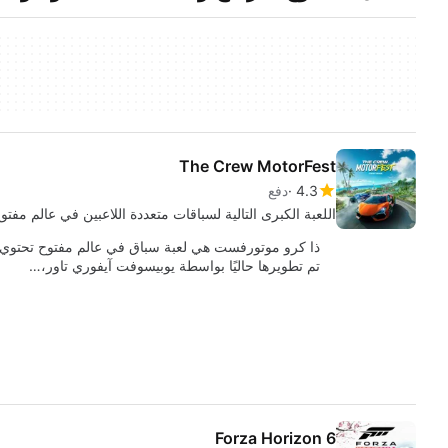
The Crew MotorFest
4.3
دفع
اللعبة الكبرى التالية لسباقات متعددة اللاعبين في عالم مفتو
ذا كرو موتورفست هي لعبة سباق في عالم مفتوح تحتوي ع
تم تطويرها حاليًا بواسطة يوبيسوفت آيفوري تاور،…
Forza Horizon 6