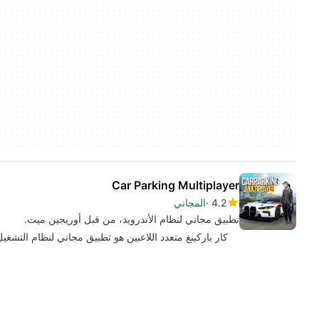
Car Parking Multiplayer
4.2
المجاني
تطبيق مجاني لنظام الأندرويد، من قبل أوريجين ميت.
كار باركينغ متعدد اللاعبين هو تطبيق مجاني لنظام التشغيل Android ، ينتمي إلى فئة "سباق