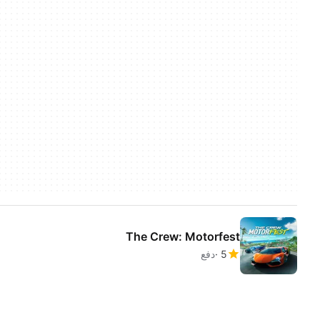
The Crew: Motorfest
5
دفع