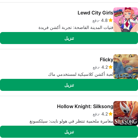
Lewd City Girls
4.8
دفع
فتيات المدينة الفاضحة: تجربة أكشن فريدة
تنزيل
Flicky
4.2
دفع
لعبة أكشن كلاسيكية لمستخدمي ماك
تنزيل
Hollow Knight: Silksong
4.2
دفع
مغامرة ملحمية تنتظر في هولو نايت: سيلكسونغ
تنزيل