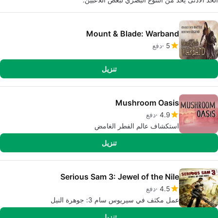
Mount & Blade: Warband
5
دفع
تنزيل
Mushroom Oasis
4.9
دفع
استكشاف عالم الفطر الغامض
تنزيل
Serious Sam 3: Jewel of the Nile
4.5
دفع
عمل مكثف في سيريوس سام 3: جوهرة النيل
تنزيل