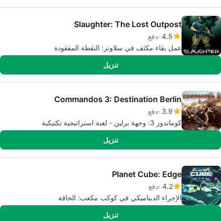
Slaughter: The Lost Outpost
4.5
دفع
عمل بقاء مكثف في سلاوتر: النقطة المفقودة
تنزيل
Commandos 3: Destination Berlin
3.9
دفع
كوماندوز 3: وجهة برلين - لعبة استراتيجية تكتيكية
تنزيل
Planet Cube: Edge
4.2
دفع
الإجراء الديناميكي في كوكب مكعب: الحافة
تنزيل