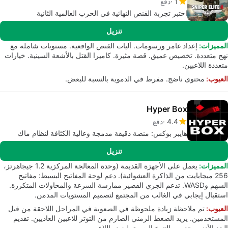
1
دفع
اختبر تجربة القنص النهائية في الحرب العالمية الثانية
تنزيل
المميزات:
إعداد غامر ورسومات. آليات القنص الواقعية. مستويات شاملة مع
نهج متعددة. تخصيص عميق. قصة مثيرة. كاميرا القتل بالأشعة السينية. خيارات
متعددة اللاعبين.
العيوب:
محتوى ناضج. مفرط في الدموية بالنسبة للبعض.
Hyper Box
4.4
دفع
هايبر بوكس: منصة دقيقة مدمجة وعالية الكثافة لنظام ماك
تنزيل
المميزات:
يعمل على الأجهزة القديمة (وحدة المعالجة المركزية 1.2 جيجاهرتز،
256 ميجابايت من الذاكرة العشوائية). دعم لوحة المفاتيح البسيط: مفاتيح
السهم وWASD. تدعم الجري القصير ممارسة السرعة والمحاولات المتكررة.
استقبال إيجابي في الغالب من المجتمع لتصميم المستويات المدمن.
العيوب:
تم ملاحظة زيادة ملحوظة في الصعوبة في المراحل اللاحقة من قبل
المستخدمين. يزيد الضغط الزمني الصارم من التوتر للاعبين العاديين. تقديم
الحد الأدنى يحد من التنوع البصري لبعض اللاعبين.