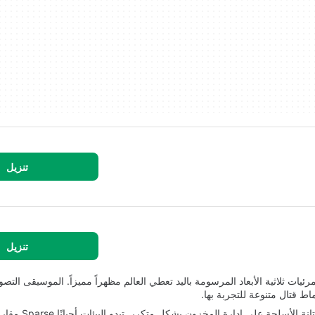
تنزيل
تنزيل
ئيات ثلاثية الأبعاد المرسومة باليد تعطي العالم مظهراً مميزاً. الموسيقى التصوي
ط قتال متنوعة للتجربة بها.
يمكن أن يشعر القتال بأنه غير سلس في بع