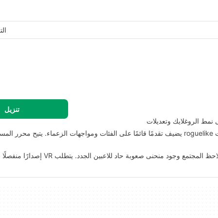
ال
تنزيل
 نمط الروغلايك وتعديلات
تخلق الأسلحة المرتجلة والفيزياء قتالًا ناشئًا وعالي الطاقة. تحت roguelike يضيف تقدمًا قائمًا على الفئات ومواجهات الزعماء. يت