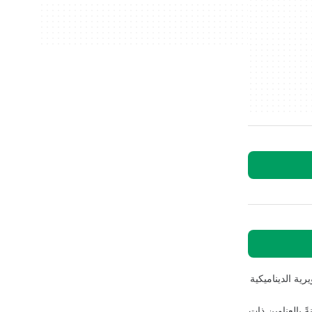
رية الديناميكية
ض المواجهات. تجبر متانة الأسلحة على إدارة المخزون بشكل متكرر. تبدو البيئات أحيانًا Sparse مقارنةً بالعناوين ذات