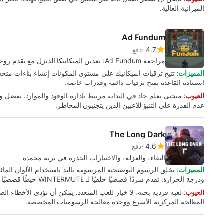
الميزانية العالية.
Ad Fundum
4.7
دفع
مراجعة Ad Fundum: تعدين الميكانيكا الديزل مع تقدم روجلايك
المميزات:
تتيح ترقيات الميكانيك على مستوى المكونات إنشاء بناءات متخ
استعادة القاعدة تفتح ترقيات دائمة وقدرات خاصة.
العيوب:
منحنى تعلم حاد في البداية مرتبط بإدارة الوقود والموارد. تفضل 
عدم القدرة على التنبؤ للاعبين الذين يتجنبون المخاطر.
The Long Dark
4.6
دفع
البقاء، والعزلة، والاختيارات الحذرة في برية مجمدة
المميزات:
تخلق الرسوم التوضيحية المرسومة باليد باستخدام الألوان المائية
ودرجة الحرارة. تقدم سردًا قصصيًا حلقيًا لـ WINTERMUTE خيطًا قصصيًا منظمًا. وضع الصندوق الرملي يدعم اللعب المفتوح والمتطور مع مخاطر عالية.
العيوب:
لعبة فردية بحتة، لا خيار للعب المتعدد. يمكن أن تؤدي الأخطاء 
المعالجة المركزية الأسرع ووحدة معالجة الرسوميات المخصصة.