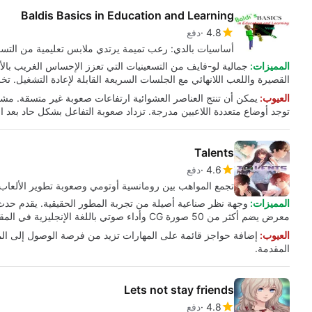
Baldis Basics in Education and Learning
4.8
دفع
أساسيات بالدي: رعب تميمة يرتدي ملابس تعليمية من التسع
المميزات:
جمالية لو-فايف من التسعينيات التي تعزز الإحساس الغريب بالألف
القصيرة واللعب اللانهائي مع الجلسات السريعة القابلة لإعادة التشغيل. 
العيوب:
يمكن أن تنتج العناصر العشوائية ارتفاعات صعوبة غير متسقة. مش
توجد أوضاع متعددة اللاعبين مدرجة. تزداد صعوبة التفاعل بشكل حاد بعد ال
Talents
4.6
دفع
تجمع المواهب بين رومانسية أوتومي وصعوبة تطوير الألعاب
المميزات:
وجهة نظر صناعية أصيلة من تجربة المطور الحقيقية. يقدم حدث م
معرض يضم أكثر من 50 صورة CG وأداء صوتي باللغة الإنجليزية في المقدمة.
العيوب:
إضافة حواجز قائمة على المهارات تزيد من فرصة الوصول إلى الم
المقدمة.
Lets not stay friends
4.8
دفع