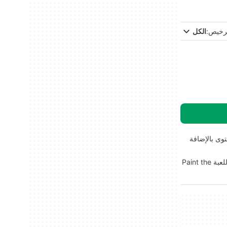
ترخيص:
الكل
يح محرر المستوى بالإضافة
قد يردع تشريح الفوكسل الرسومي اللاعبين الحساسين للدماء.. تلاحظ المجتمع وجود منحنى صعوبة حاد للاعبين الجدد. يتطلب VR إصدارًا منفصلًا للعبة Paint the