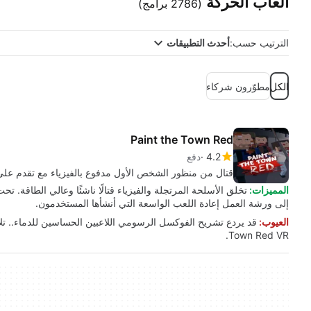
ألعاب الحركة
(2786 برامج)
الترتيب حسب:
أحدث التطبيقات
الكل
مطوّرون شركاء
Paint the Town Red
4.2
دفع
قتال من منظور الشخص الأول مدفوع بالفيزياء مع تقدم على
المميزات:
إلى ورشة العمل إعادة اللعب الواسعة التي أنشأها المستخدمون.
العيوب:
Town Red VR.