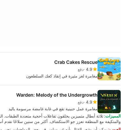
Crab Cakes Rescue
4.9
دفع
مغامرة لغز مثيرة في إنقاذ كعك السلطعون
Warden: Melody of the Undergrowth
4.9
دفع
مغامرة عمل حنينية تقع في غابة غامضة مرسومة باليد
المميزات:
ثلاثة أبطال متميزين يخلقون تفاعلات أحجية متعددة الطبقات. المر
والمتكيفة مع المنطقة تعزز جو الاستكشاف. أكثر من ستين سلاحًا تقدم أنما
العيوب: