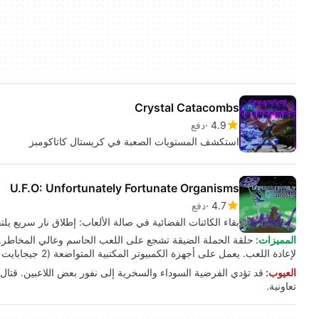
Crystal Catacombs
4.9
دفع
استكشف المستويات الصعبة في كريستال كاتاكومبز
U.F.O: Unfortunately Fortunate Organisms
4.7
دفع
بقاء الكائنات الفضائية في صالة الألعاب: إطلاق نار سريع يل
المميزات:
حلقة الحملة الضيقة تشجع على اللعب الحاسم وعالي المخاطر. ت
لإعادة اللعب. يعمل على أجهزة الكمبيوتر المكتبية المتواضعة (2 جيجابايت من الذاكرة العشوائية، 2 جيجاهرتز).
العيوب:
قد تؤدي الفرضية السوداء والسخرية إلى نفور بعض اللاعبين. قت
تعاونية.