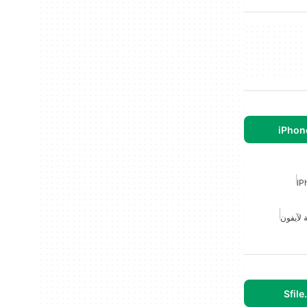
 لآيفون
Sfile