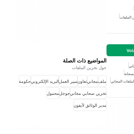
 الملفات
Vol
المواضيع ذات الصلة
ني
حول تخزين الملفات
لسحابة
ملف
مجاني
تعاون
سير العمل
البريد الإلكتروني
حكومة
لملفات المجاني
تخزين سحابي مجاني
جوجل
محمول
مدير الوثائق لآيفون