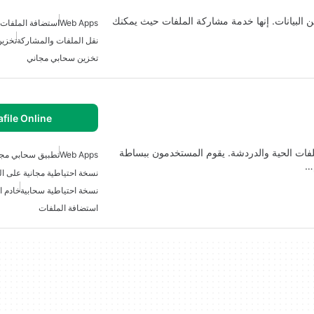
 لتخزين البيانات. إنها خدمة مشاركة الملفات حيث يمكنك
Web Apps
استضافة الملفات
نقل الملفات والمشاركة
تخزين
تخزين سحابي مجاني
afile Online
الملفات الحية والدردشة. يقوم المستخدمون ببساطة
Web Apps
تطبيق سحابي مجا
نسخة احتياطية مجانية على ا
نسخة احتياطية سحابية
خادم ا
استضافة الملفات