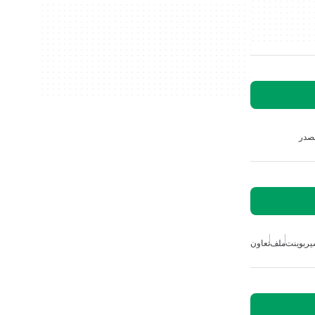
مصدر
ربوينت
ملف
تعاون