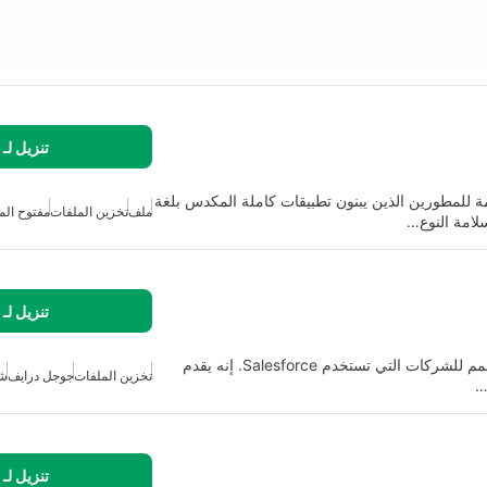
تنزيل لـ
للمطورين الذين يبنون تطبيقات كاملة المكدس بلغة
ملف
تخزين الملفات
مفتوح ال
تنزيل لـ
XfilesPro هو حل تخزين سحابي قائم على الاشتراك مصمم للشركات التي تستخدم Salesforce. إنه يقدم
تخزين الملفات
جوجل درايف
شي
…
تنزيل لـ