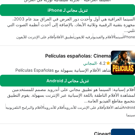
تنزيل مجاني لـ iPhone
السينما العراقية هي أول وأحدث دور العرض في العراق منذ عام 2003،
مجهزة بتقنية الرقمية وثلاثية الأبعاد، بالإضافة إلى أحدث أنظمة الصوت التي
تلبي…
iPhone
سينما
الأفلام والفيديو
ترفيه للايفون
تطبيق الأفلام
أفلام على الإنترنت للآيفون
Películas españolas: Cinema
4.2
المجاني
شاهد الأفلام الإسبانية بسهولة مع Películas Españolas
تنزيل مجاني لـ Android
أفلام إسبانية: السينما هو تطبيق مجاني على أندرويد مصمم للمستخدمين
لمشاهدة الأفلام الناطقة باللغة الإسبانية عبر الإنترنت بسهولة. يقوم التطبيق
بتجميع مقاطع الفيديو العامة…
Android
شاهد الأفلام
أفلام على الإنترنت للأندرويد
أفلام للأندرويد
الأفلام والبرامج التلفزيونية
سينما
Cineart