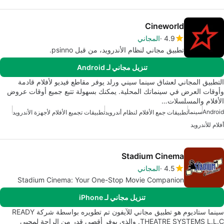
Cineworld
4.9
المجاني
تطبيق مجاني لنظام الأندرويد، من قبل psinno.
تنزيل مجاني لـ Android
التطبيق المجاني لعشاق سينما سيني ورلد يوفر مقاطع فيديو لأفلام قادمة
وأوقات العرض في سينماتك المحلية. يمكنك بسهولة تتبع جميع أوقات عروض
الأفلام والمسلسلات…
Android
سينما
تطبيقات جمع الأفلام لنظام أندرويد
تطبيقات تجميع الأفلام لأجهزة الأندرويد
أفلام للأندرويد
Stadium Cinema
4.5
المجاني
Stadium Cinema: Your One-Stop Movie Companion
تنزيل مجاني لـ iPhone
سينما ستاديوم هو تطبيق مجاني للآيفون تم تطويره بواسطة شركة READY
THEATRE SYSTEMS L.L.C. والذي يوفر أقصى قدر من الراحة لمحبي