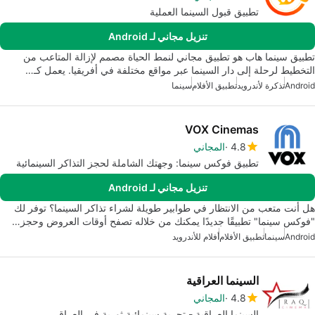
تطبيق قبول السينما العملية
تنزيل مجاني لـ Android
تطبيق سينما هاب هو تطبيق مجاني لنمط الحياة مصمم لإزالة المتاعب من
التخطيط لرحلة إلى دار السينما عبر مواقع مختلفة في أفريقيا. يعمل كـ…
Android
تذكرة لأندرويد
تطبيق الأفلام
سينما
VOX Cinemas
4.8
المجاني
تطبيق فوكس سينما: وجهتك الشاملة لحجز التذاكر السينمائية
تنزيل مجاني لـ Android
هل أنت متعب من الانتظار في طوابير طويلة لشراء تذاكر السينما؟ توفر لك
"فوكس سينما" تطبيقًا جديدًا يمكنك من خلاله تصفح أوقات العروض وحجز…
Android
سينما
تطبيق الأفلام
أفلام للأندرويد
السينما العراقية
4.8
المجاني
السينما العراقية - تجربة سينمائية ثورية في العراق