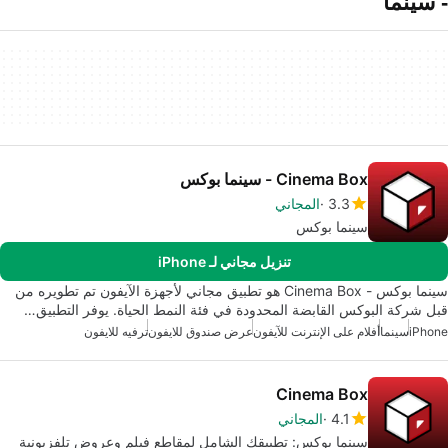
- سينما
Cinema Box - سينما بوكس
3.3
المجاني
سينما بوكس
تنزيل مجاني لـ iPhone
سينما بوكس - Cinema Box هو تطبيق مجاني لأجهزة الآيفون تم تطويره من
قبل شركة البوكس القابضة المحدودة في فئة النمط الحياة. يوفر التطبيق…
iPhone
سينما
أفلام على الإنترنت للآيفون
عرض صندوق للايفون
ترفيه للايفون
Cinema Box
4.1
المجاني
سينما بوكس: تطبيقك الشامل لمقاطع فيلم وعروض تلفزيونية