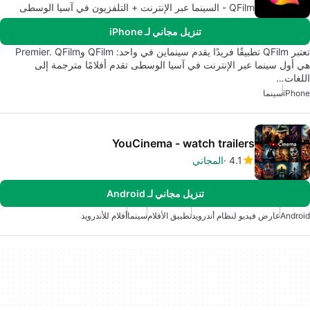
QFilm - السينما عبر الإنترنت + التلفزيون في آسيا الوسطى
تنزيل مجاني لـ iPhone
تعتبر QFilm تطبيقًا فريدًا يقدم سينماين في واحد: QFilm وPremier. QFilm
هي أول سينما عبر الإنترنت في آسيا الوسطى تقدم أفلامًا مترجمة إلى
اللغات…
iPhone
سينما
YouCinema - watch trailers
4.1
المجاني
تنزيل مجاني لـ Android
Android
عارض فيديو لنظام أندرويد
تطبيق الأفلام
سينما
أفلام للأندرويد