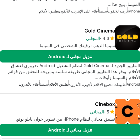
السينما. يتيح هذا…
iPhone
ترفيه للايفون
سينما
أفلام على الإنترنت للآيفون
تطبيق الأفلام
Gold Cinema
4.3
المجاني
سينما الذهب: رفيقك الشخصي في السينما
تنزيل مجاني لـ Android
التطبيق الجديد لـ Gold Cinema لنظام التشغيل Android ضروري لعشاق
الأفلام. يوفر هذا التطبيق المجاني طريقة سلسة ومريحة للتحقق من قوائم
الأفلام والسينما وأوقات…
Android
تطبيق الأفلام
سينما
أفلام للأندرويد
تطبيقات تجميع الأفلام لأجهزة الأندرويد
Cinebox
5
المجاني
تطبيق مجاني لنظام iPhone، من تطوير خوان بابلو بونو.
تنزيل مجاني لـ Android