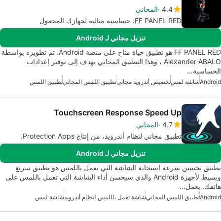
4.4
المجاني
FF PANEL RED: حساسية مثالية لجهازك المحمول
تنزيل مجاني لـ Android
FF PANEL RED هو تطبيق حياة متاح على منصة Android. تم تطويره بواسطة
Alexander ABALO ، وهذا التطبيق المجاني يهدف إلى توفير إعدادات
الحساسية…
Android
شاشة لمس
تخصيص أندرويد مجاني
تطبيق اللمس المجاني
تطبيق اللمس
Touchscreen Response Speed Up
4.7
المجاني
تطبيق مجاني لنظام أندرويد، من إنتاج Protection Apps.
تنزيل مجاني لـ Android
تطبيق تحسين سرعة استجابة الشاشة التي تعمل باللمس هو تطبيق سريع
وبسيط لأجهزة Android والذي سيحسن أداء الشاشة التي تعمل باللمس على
هاتفك. يعمل…
Android
تطبيق اللمس المجاني
شاشة تعمل باللمس لنظام أندرويد
شاشة لمس