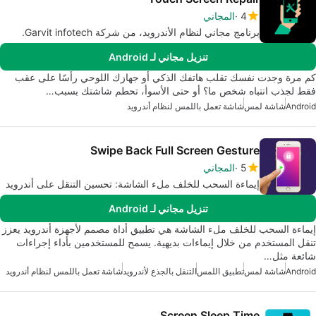
4
المجاني
برنامج مجاني لنظام الأندرويد، من شركة Garvit infotech.
تنزيل مجاني لـ Android
كم مرة وجدت نفسك تقلب هاتفك الذكي أو جهازك اللوحي رأسًا على عقب
فقط لجذب انتباه شخص ما؟ أو حتى الأسوأ، تحطم شاشتك بسبب…
Android
شاشة لمس
شاشة تعمل باللمس لنظام أندرويد
Swipe Back Full Screen Gesture
5
المجاني
إيماءة السحب للخلف ملء الشاشة: تحسين التنقل على أندرويد
تنزيل مجاني لـ Android
إيماءة السحب للخلف ملء الشاشة هي تطبيق أداة مصمم لأجهزة أندرويد يعزز
تنقل المستخدم من خلال إيماءات بديهية. يسمح للمستخدمين بأداء إجراءات
شائعة مثل…
Android
شاشة لمس
تطبيق اللمس
التنقل بالجذع لأندرويد
شاشة تعمل باللمس لنظام أندرويد
Screen Sleep Time