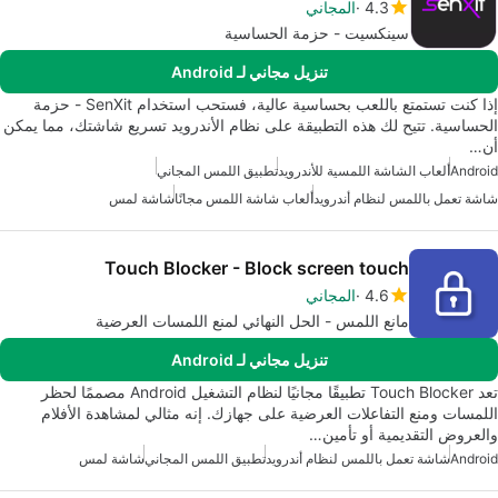
4.3
المجاني
سينكسيت - حزمة الحساسية
تنزيل مجاني لـ Android
إذا كنت تستمتع باللعب بحساسية عالية، فستحب استخدام SenXit - حزمة
الحساسية. تتيح لك هذه التطبيقة على نظام الأندرويد تسريع شاشتك، مما يمكن
أن…
Android
ألعاب الشاشة اللمسية للأندرويد
تطبيق اللمس المجاني
شاشة تعمل باللمس لنظام أندرويد
ألعاب شاشة اللمس مجانًا
شاشة لمس
Touch Blocker - Block screen touch
4.6
المجاني
مانع اللمس - الحل النهائي لمنع اللمسات العرضية
تنزيل مجاني لـ Android
تعد Touch Blocker تطبيقًا مجانيًا لنظام التشغيل Android مصممًا لحظر
اللمسات ومنع التفاعلات العرضية على جهازك. إنه مثالي لمشاهدة الأفلام
والعروض التقديمية أو تأمين…
Android
شاشة تعمل باللمس لنظام أندرويد
تطبيق اللمس المجاني
شاشة لمس