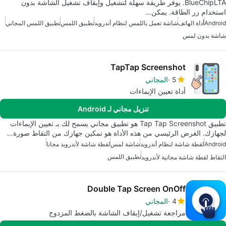
BlueChipLTA. يوفر طريقة سهلة لتشغيل وإيقاف تشغيل الشاشة بدون
استخدام زر الطاقة. يمكن…
Android
أداة الهاتف
شاشة تعمل باللمس لنظام أندرويد
تطبيق اللمس
تطبيق اللمس المجاني
شاشة بدون لمس
TapTap Screenshot
5
المجاني
أداة تعيين الإيماءات
تنزيل مجاني لـ Android
تطبيق Tap Tap Screenshot هو تطبيق مجاني يسمح لك بـ تعيين الإيماءات
لجهازك. الغرض الرئيسي من هذه الأداة هو تمكين جهازك من التقاط صورة…
Android
لقطة شاشة لنظام أندرويد
شاشة لمس
لقطة شاشة لأندرويد مجانا
تطبيق اللمس
التقاط لقطة شاشة مجانية لأندرويد
Double Tap Screen OnOff
4
المجاني
مراجعة تشغيل/إيقاف الشاشة بالضغط المزدوج