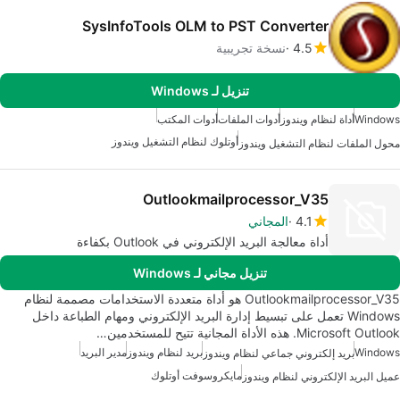
SysInfoTools OLM to PST Converter
4.5
نسخة تجريبية
تنزيل لـ Windows
Windows
أداة لنظام ويندوز
أدوات الملفات
أدوات المكتب
أوتلوك لنظام التشغيل ويندوز
محول الملفات لنظام التشغيل ويندوز
Outlookmailprocessor_V35
4.1
المجاني
أداة معالجة البريد الإلكتروني في Outlook بكفاءة
تنزيل مجاني لـ Windows
Outlookmailprocessor_V35 هو أداة متعددة الاستخدامات مصممة لنظام
Windows تعمل على تبسيط إدارة البريد الإلكتروني ومهام الطباعة داخل
Microsoft Outlook. هذه الأداة المجانية تتيح للمستخدمين…
Windows
بريد لنظام ويندوز
مدير البريد
بريد إلكتروني جماعي لنظام ويندوز
مايكروسوفت أوتلوك
عميل البريد الإلكتروني لنظام ويندوز