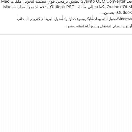
يعد Sysinfo OLM Converter تطبيق برمجي قوي مصمم لتحويل ملفات Mac
Outlook OLM بكفاءة إلى ملفات Outlook PST. بدعم لجميع إصدارات Mac
Outlook، يضمن…
Windows
محول التطبيقات
مايكروسوفت أوتلوك
محول البريد الإلكتروني المجاني
أوتلوك لنظام التشغيل ويندوز
أداة لنظام ويندوز