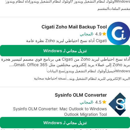
Windows
أوتلوك لنظام التشغيل ويندوز 7
أوتلوك لنظام التشغيل ويندوز
أداة لنظام ويندوز
مقسم الملفات
المقسم
Cigati Zoho Mail Backup Tool
4.9
المجاني
Cigati أداة نسخ احتياطي لبريد Zoho نظرة عامة
تنزيل مجاني لـ Windows
أداة نسخ احتياطي لبريد Zoho من Cigati هي برنامج قوي مصمم لتيسير هجرة
بريد Zoho إلى عملاء بريد إلكتروني مختلفين مثل Gmail، Office 365،…
Windows
جيميل
أوتلوك لنظام التشغيل ويندوز
نسخ البيانات
نسخة احتياطية سحابية
البريد الإلكتروني للبريد لنظام التشغيل ويندوز
Sysinfo OLM Converter
4.5
المجاني
Sysinfo OLM Converter: Mac Outlook to Windows
Outlook Migration Tool
تنزيل مجاني لـ Windows