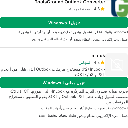
ToolsGround Outlook Converter
4.6
نسخة تجريبية
تنزيل لـ Windows
Windows
أوتلوك لنظام التشغيل ويندوز 7
مايكروسوفت أوتلوك
أوتلوك لويندوز 10
أوتلوك لنظام التشغيل ويندوز
عميل بريد إلكتروني مجاني لنظام ويندوز
InLook
4.5
المجاني
<h2>InLook: مستخرج مرفقات Outlook الذي يقلل من أحجام
PST و OST</h2>
تنزيل مجاني لـ Windows
تجربة صيانة صندوق البريد المركّزة مع InLook، التي طورتها Struis ICT،
مصممة لتقليل زيادة حجم Outlook PST و OST. يقوم التطبيق باستخراج
المرفقات من…
Windows
مايكروسوفت أوتلوك
أداة لنظام ويندوز
أدوات المكتب
أوتلوك لنظام التشغيل ويندوز
عميل البريد الإلكتروني لنظام ويندوز