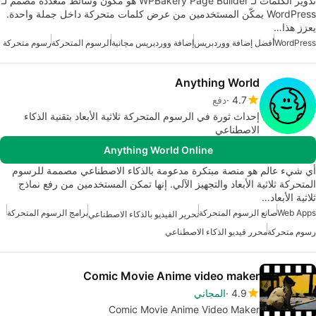
تدوير الكلمات لـ WPBakery Page Builder هو مكون وسائط متعددة مصمم لـ
WordPress يمكّن المستخدمين من عرض كلمات متحركة داخل جملة واحدة.
يعزز هذا…
WordPress
أفضل إضافة ووردبريس
إضافة ووردبريس مجانية
الرسوم المتحركة
رسوم متحركة
Anything World
4.7
دفع
إحداث ثورة في الرسوم المتحركة ثلاثية الأبعاد بتقنية الذكاء
الاصطناعي
Anything World Online
أي شيء عالم هو منصة مبتكرة مدعومة بالذكاء الاصطناعي مصممة للرسوم
المتحركة ثلاثية الأبعاد والتجهيز الآلي. إنها تمكن المستخدمين من رفع نماذج
ثلاثية الأبعاد…
Web Apps
صانع الرسوم المتحركة
برامج الرسوم المتحركة
تحرير الفيديو بالذكاء الاصطناعي
رسوم متحركة
محرر فيديو الذكاء الاصطناعي
Comic Movie Anime video maker
4.9
المجاني
Comic Movie Anime Video Maker