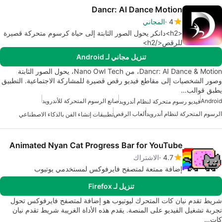
Dancr: AI Dance Motion
4
المجاني
<h2>دانكر يحول الصور الثابتة إلى حياة كرسوم متحركة قصيرة
للرقص</h2>
تنزيل مجاني لـ Android
Dancr: AI Dance & Motion، من Nano Owl Tech، يحول الصور الثابتة
وصور الشخصيات إلى مقاطع فيديو رقص قصيرة للمشاركة الاجتماعية. التطبيق
يطبق قوالب…
Android
صانع الرسوم المتحركة للأندرويد
فيديو رسوم متحركة لنظام أندرويد
الرسوم المتحركة لنظام أندرويد
ألعاب الرقص
تطبيقات إنشاء الفن بالذكاء الاصطناعي
Animated Nyan Cat Progress Bar for YouTube
4.7
الاشتراك
إضافة ممتعة لمتصفح فايرفوكس لمستخدمي يوتيوب
تنزيل لـ Firefox
شريط تقدم نيان كات المتحرك ليوتيوب هو إضافة لمتصفح فايرفوكس تحول
تجربة تشغيل الفيديو على المنصة. يقدم هذه الأداة الغريبة شريط تقدم نيان
كات…