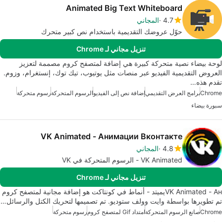
Animated Big Text Whiteboard
4.7
المجاني
حوّل عروضك التقديمية باستخدام نص كبير متحرك
تنزيل مجاني لـ Chrome
لوحة بيضاء نصية متحركة كبيرة هي إضافة لمتصفح كروم مصممة لتعزيز
العروض التقديمية الفيديو عبر منصات مثل يوتيوب، تيك توك، إنستغرام، وزوم.
تقدم هذه…
Chrome
برامج العرض التقديمي
إضافة نص إلى الفيديو
الرسوم المتحركة
رسوم متحركة
سبورة بيضاء
VK Animated - Анимации Вконтакте
4.8
المجاني
VK Animated - الرسوم المتحركة في VK
تنزيل مجاني لـ Chrome
VK Animated - Анيميتد - أنماط في كونتاكت هو إضافة مجانية لمتصفح كروم
تم تطويرها بواسطة وايت وولف ستوديو. تم تصميمها لتحريك الكتل والرسائل…
Chrome
صانع الرسوم المتحركة
امتداد Gif لمتصفح كروم
رسوم متحركة