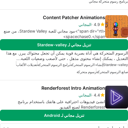
برنامج رسوم متحركة مجاني
Content Patcher Animations
4.9
المجاني
<span dir="rtl">مود مجاني للعبة Stardew Valley، من صنع
spacechase0.</span>
تنزيل مجاني لـ Stardew-valley
الرسوم المتحركة هي أداة بصرية قوية يمكن أن تجعل محتواك يبرز. مع هذا
التعديل ، يمكنك إنشاء محتوى مذهل ، حتى لأصعب وضعيات اللعبة.…
Stardew-valley
إنشاء الرسوم المتحركة
برامج الرسوم المتحركة
تعديلات الألعاب
صانع الرسوم المتحركة
رسوم متحركة
Renderforest Intro Animation
4.4
المجاني
انشئ فيديوهات احترافية على هاتفك باستخدام برنامج
Renderforest لصنع الفيديو.
تنزيل مجاني لـ Android