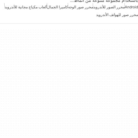
باستخدام مجموعة متنوعة من أنماط…
Android
محرر الصور للأندرويد
محرر صور الوجه
كاميرا الجمال
ألعاب مكياج مجانية للأندرويد
محرر صور للهواتف الأندرويد