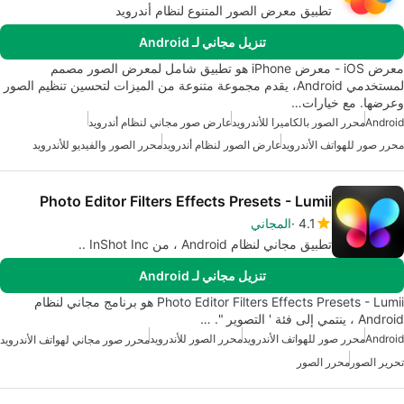
تطبيق معرض الصور المتنوع لنظام أندرويد
تنزيل مجاني لـ Android
معرض iOS - معرض iPhone هو تطبيق شامل لمعرض الصور مصمم
لمستخدمي Android، يقدم مجموعة متنوعة من الميزات لتحسين تنظيم الصور
وعرضها. مع خيارات…
Android
محرر الصور بالكاميرا للأندرويد
عارض صور مجاني لنظام أندرويد
محرر صور للهواتف الأندرويد
عارض الصور لنظام أندرويد
محرر الصور والفيديو للأندرويد
Photo Editor Filters Effects Presets - Lumii
4.1
المجاني
تطبيق مجاني لنظام Android ، من InShot Inc ..
تنزيل مجاني لـ Android
Photo Editor Filters Effects Presets - Lumii هو برنامج مجاني لنظام
Android ، ينتمي إلى فئة ' التصوير ". …
Android
محرر صور للهواتف الأندرويد
محرر الصور للأندرويد
محرر صور مجاني لهواتف الأندرويد
تحرير الصور
محرر الصور