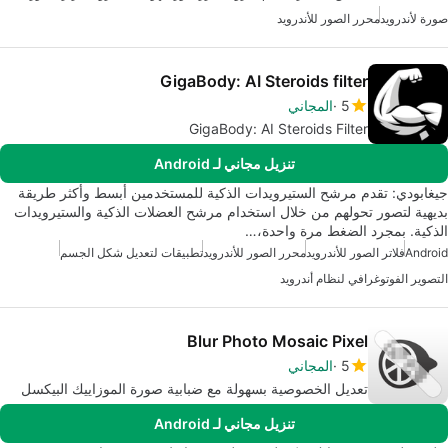
صورة لأندرويد
محرر الصور للأندرويد
GigaBody: AI Steroids filter
5
المجاني
GigaBody: AI Steroids Filter
تنزيل مجاني لـ Android
جيغابودي: تقدم مرشح الستيرويدات الذكية للمستخدمين أبسط وأكثر طريقة
بديهية لتصور تحولهم من خلال استخدام مرشح العضلات الذكية والستيرويدات
الذكية. بمجرد الضغط مرة واحدة،…
Android
فلاتر الصور للأندرويد
محرر الصور للأندرويد
تطبيقات لتعديل شكل الجسم
التصوير الفوتوغرافي لنظام أندرويد
Blur Photo Mosaic Pixel
5
المجاني
تعديل الخصوصية بسهولة مع ضبابية صورة الموزاييك البيكسل
تنزيل مجاني لـ Android