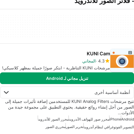
- فلاتر الصور للأندرويد
KUNI Cam
4.3
المجاني
مرشحات KUNI التناظرية - ابتكر صورًا جميلة بمظهر كلاسيكي!
تنزيل مجاني لـ Android
أنظمة أساسية أخرى
تتيح مرشحات KUNI Analog Filters للمستخدمين إضافة تأثيرات جميلة إلى
الصور من أجل إنشاء روائع حقيقية. يحتوي التطبيق على مجموعة جيدة من
الأدوات…
Android
iPhone
محرر صور للهواتف الأندرويد
محرر الصور للأندرويد
تحرير الصور
محرري الصور
التصوير الفوتوغرافي لنظام أندرويد