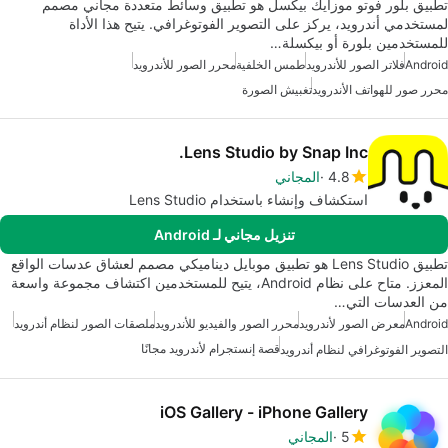
تطبيق بلور فوتو موزايك بيكسل هو تطبيق وسائط متعددة مجاني مصمم
لمستخدمي أندرويد، يركز على التصوير الفوتوغرافي. يتيح هذا الأداة
للمستخدمين بلورة أو بيكسلة…
Android
فلاتر الصور للأندرويد
طمس الخلفية
محرر الصور للأندرويد
محرر صور للهواتف الأندرويد
تغبيش الصورة
Lens Studio by Snap Inc.
4.8
المجاني
استكشاف وإنشاء باستخدام Lens Studio
تنزيل مجاني لـ Android
تطبيق Lens Studio هو تطبيق موبايل ديناميكي مصمم لعشاق عدسات الواقع
المعزز. متاح على نظام Android، يتيح للمستخدمين اكتشاف مجموعة واسعة
من العدسات التي…
Android
معرض الصور لأندرويد
محرر الصور والفيديو للأندرويد
ملصقات الصور لنظام أندرويد
قصة إنستجرام لأندرويد مجانًا
التصوير الفوتوغرافي لنظام أندرويد
iOS Gallery - iPhone Gallery
5
المجاني