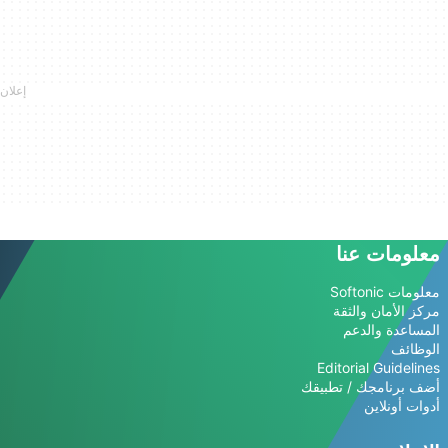
معلومات عنا
معلومات Softonic
مركز الأمان والثقة
المساعدة والدعم
الوظائف
Editorial Guidelines
أضف برنامجك / تطبيقك
أدوات أونلاين