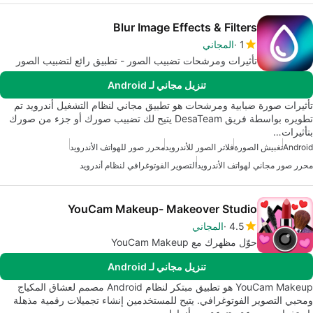
Blur Image Effects & Filters
1
المجاني
تأثيرات ومرشحات تضبيب الصور - تطبيق رائع لتضبيب الصور
تنزيل مجاني لـ Android
تأثيرات صورة ضبابية ومرشحات هو تطبيق مجاني لنظام التشغيل أندرويد تم
تطويره بواسطة فريق DesaTeam يتيح لك تضبيب صورك أو جزء من صورك
بتأثيرات…
Android
تغبيش الصورة
فلاتر الصور للأندرويد
محرر صور للهواتف الأندرويد
محرر صور مجاني لهواتف الأندرويد
التصوير الفوتوغرافي لنظام أندرويد
YouCam Makeup- Makeover Studio
4.5
المجاني
حوّل مظهرك مع YouCam Makeup
تنزيل مجاني لـ Android
YouCam Makeup هو تطبيق مبتكر لنظام Android مصمم لعشاق المكياج
ومحبي التصوير الفوتوغرافي. يتيح للمستخدمين إنشاء تجميلات رقمية مذهلة