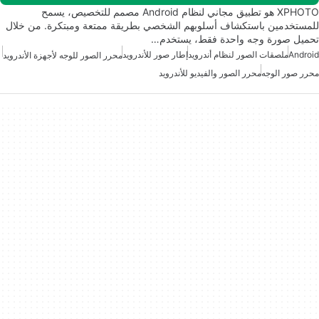
XPHOTO هو تطبيق مجاني لنظام Android مصمم للتخصيص، يسمح
للمستخدمين باستكشاف أسلوبهم الشخصي بطريقة ممتعة ومبتكرة. من خلال
تحميل صورة وجه واحدة فقط، يستخدم…
Android
ملصقات الصور لنظام أندرويد
إطار صور للأندرويد
محرر الصور للوجه لأجهزة الأندرويد
محرر صور الوجه
محرر الصور والفيديو للأندرويد