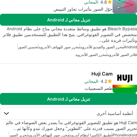
4.8
المجاني
حوّل الصور بتأثيرات تجاوز التبييض
تنزيل مجاني لـ Android
Bleach Bypass هو تطبيق وسائط متعددة مجاني متاح على نظام Android
متخصص في التصوير الفوتوغرافي. يتيح هذا التطبيق للمستخدمين تطبيق فلاتر
وتأثيرات فريدة على…
Android
محرر الصور والفيديو للأندرويد
محرر صور للهواتف الأندرويد
تحسين الصور
فلاتر الصور للأندرويد
محرر الصور للأندرويد
Huji Cam
4.2
المجاني
طعم التسعينيات
تنزيل مجاني لـ Android
أنظمة أساسية أخرى
Huji Cam هو تطبيق للتصوير الفوتوغرافي بدأ يصدر بعض الضوضاء في عالم
تحرير الصور بسبب قدرته على "التطوير" وجعل صورك تبدو وكأنها تم…
Android
iPhone
تطبيق الكاميرا لنظام أندرويد
محرر صور للهواتف الأندرويد
تحرير الصور