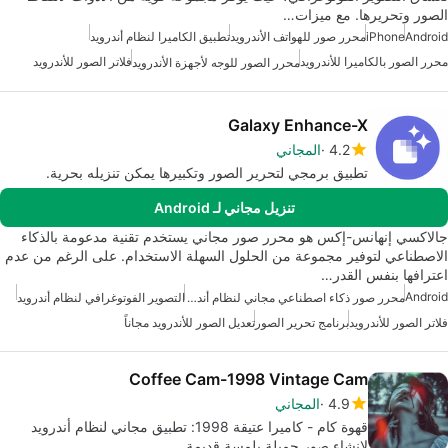
الصور وتحريرها. مع ميزات…
Android
iPhone
محرر صور للهواتف الأندرويد
تطبيق الكاميرا لنظام أندرويد
محرر الصور بالكاميرا للأندرويد
فلاتر الصور للأندرويد
محرر الصور للوجه لأجهزة الأندرويد
Galaxy Enhance-X
4.2
المجاني
تطبيق برمجي لتحرير الصور وتكبيرها يمكن تنزيله بحرية.
تنزيل مجاني لـ Android
جالاكسي إنهانس-إكس هو محرر صور مجاني يستخدم تقنية مدعومة بالذكاء
الاصطناعي لتوفير مجموعة من الحلول السهلة الاستخدام. على الرغم من عدم
اعترافها بنفس القدر…
Android
محرر صور ذكاء اصطناعي مجاني لنظام أندرويد
التصوير الفوتوغرافي لنظام أندرويد
فلاتر الصور للأندرويد
برنامج تحرير الصور
تعديل الصور للأندرويد مجاناً
Coffee Cam-1998 Vintage Cam
4.9
المجاني
قهوة كام - كاميرا عتيقة 1998: تطبيق مجاني لنظام أندرويد
لإنشاء صور جميلة بلمسة قديمة