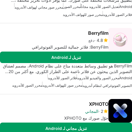
بتطبيق مرشحات مختلفة على صورك. كما يوفر أدوات تحرير مختلفة ،…
Android
تعديل الصور للأندرويد مجاناً
محرر الصور
محرر صور مجاني لهواتف الأندرويد
فلاتر الصور للأندرويد
محرر صور للهواتف الأندرويد
Berryfilm
4.8
دفع
BerryFilm: فلاتر جمالية للتصوير الفوتوغرافي
تنزيل لـ Android
BerryFilm هو تطبيق وسائط متعددة متاح على نظام Android، مصمم لعشاق
التصوير الذين يبحثون عن فلاتر ناعمة على الطراز الكوري. مع أكثر من 20…
Android
محرر الصور والفيديو للأندرويد
فلاتر الصور للأندرويد
محرر صور للهواتف الأندرويد
محرر الصور للأندرويد
التصوير الفوتوغرافي لنظام أندرويد
XPHOTO
2
المجاني
حوّل صورك مع XPHOTO
تنزيل مجاني لـ Android