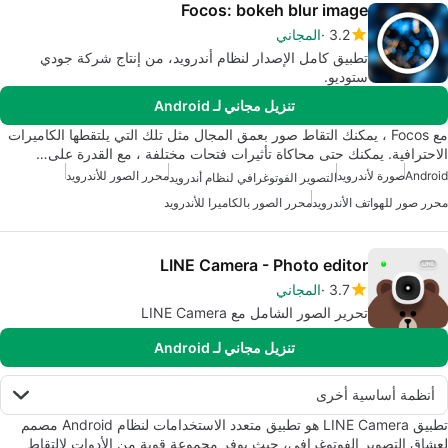
Focos: bokeh blur image
3.2
المجاني
تطبيق كامل الإصدار لنظام أندرويد، من إنتاج شركة جودي
ستوديو.
تنزيل مجاني لـ Android
مع Focos ، يمكنك التقاط صور بعمق المجال مثل تلك التي يلتقطها الكاميرات
الاحترافية. يمكنك حتى محاكاة تأثيرات فتحات مختلفة ، مع القدرة على…
Android
صورة لأندرويد
محرر الصور للأندرويد
التصوير الفوتوغرافي لنظام أندرويد
محرر صور للهواتف الأندرويد
محرر الصور بالكاميرا للأندرويد
LINE Camera - Photo editor
3.7
المجاني
تحرير الصور الشامل مع LINE Camera
تنزيل مجاني لـ Android
أنظمة أساسية أخرى
تطبيق LINE Camera هو تطبيق متعدد الاستخدامات لنظام Android مصمم
لعشاق التصوير الفوتوغرافي، حيث يوفر مجموعة قوية من الأدوات لالتقاط