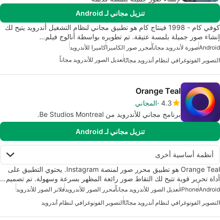
تنزيل مجاني لـ Android
كوفي كام - 1998 فينتاج كام هو تطبيق مجاني لنظام التشغيل أندرويد يتيح لك
إنشاء صور جميلة بلمسة عتيقة. تم تطويره بواسطة أنالوج فيلم…
Android
صورة لأندرويد مجاناً
محرر صور الكاميرا
كاميرا للأندرويد
تعديل الصور للأندرويد مجاناً
التصوير الفوتوغرافي لنظام أندرويد مجانًا
Orange Teal
4.3
المجاني
برنامج مجاني للأندرويد من Be Studios Montreal.
تنزيل مجاني لـ Android
أنظمة أساسية أخرى
Orange Teal هو تطبيق محرر صور لمنصة Instagram. يحتوي التطبيق على
أداة تحرير قوية تتيح لك التقاط صور رائعة المظهر بسرعة وسهولة. تم تصميم…
Android
iPhone
تعديل الصور للأندرويد مجاناً
محرر الصور للأندرويد
فلاتر الصور للأندرويد
التصوير الفوتوغرافي لنظام أندرويد مجانًا
التصوير الفوتوغرافي لنظام أندرويد