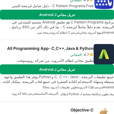
C Pattern Programs Free - دليل شامل لبرمجة السي
تنزيل مجاني لـ Android
برنامج C Pattern Programs هو تطبيق Android مصمم للمبتدئين في
البرمجة. يقدم دليلاً شاملاً لبرمجة C ، بما في ذلك أكثر من 650 برنامج…
Android
منهج أندرويد مجاني
مترجم C لنظام أندرويد
برمجة سي
All Programming App- C,C++,Java & Python
4.7
المجاني
تطبيق مجاني لنظام الأندرويد، من شركة روبوسوفت.
تنزيل مجاني لـ Android
جميع تطبيقات البرمجة - C، C ++، Java و Python.يوفر هذا التطبيق واجهة
بسيطة وسهلة الاستخدام لكتابة الشفرة في جميع لغات البرمجة. يمكنك كتابة…
Android
مترجم Cpp لأندرويد
تطوير تطبيقات أندرويد مجانًا
البرمجة الأساسية
مترجم جافا لأندرويد
بيئة تطوير متكاملة مجانية لـ Python لنظام Android
Objective-C