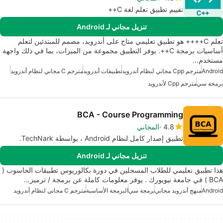
تقييم تطبيق تعلم لغة C++
تنزيل مجاني لـ Android
تعلم C++++ هو تطبيق تعليمي متاح على أندرويد، مصمم للمبتدئين لتعلم
أساسيات برمجة C++. يوفر التطبيق مجموعة من الميزات، بما في ذلك واجهة
مستخدم…
Android
مترجم Cpp مجاني لنظام أندرويد
تطبيقات أندرويد
مترجم C مجاني لنظام أندرويد
برمجة سي
مترجم Cpp لأندرويد
BCA - Course Programming
4.8
المجاني
تطبيق إصدار كامل لنظام Android ، بواسطة TechNark.
تنزيل مجاني لـ Android
هذا تطبيق تعليمي للطلاب المسجلين في دورة بكالوريوس تطبيقات الحاسوب (
BCA ) في جامعة نيويورك . يوفر معلومات كاملة عن برمجة / ترميز…
Android
منهج أندرويد مجاني
برمجة سي
البرمجة الأساسية
مترجم C مجاني لنظام أندرويد