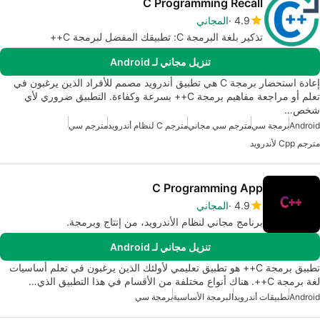
C Programming Recall
4.9
المجاني
تذكير بلغة البرمجة C: تطبيقك المفضل لبرمجة C++
تنزيل مجاني لـ Android
إعادة استحضار برمجة C هي تطبيق أندرويد مصمم للأفراد الذين يرغبون في
تعلم أو مراجعة مفاهيم برمجة C++ بسرعة وكفاءة. التطبيق ضروري لأي
شخص…
Android
برمجة سي
مترجم سي مجاني
مترجم C لنظام أندرويد
مترجم سي
مترجم Cpp لأندرويد
C Programming App
4.9
المجاني
برنامج مجاني لنظام الأندرويد، من إنتاج وبرمجة.
تنزيل مجاني لـ Android
تطبيق برمجة C++ هو تطبيق تعليمي لأولئك الذين يرغبون في تعلم أساسيات
لغة برمجة C++. هناك أنواع مختلفة من الأقسام في هذا التطبيق الذي…
Android
تطبيقات أندرويد
البرمجة الأساسية
برمجة سي