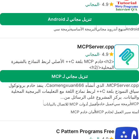
4.9
المجاني
تنزيل مجاني لـ Android
Android
منهج أندرويد مجاني
البرمجة الأساسية
برمجة سي
MCPServer.cpp
4.9
المجاني
<h2>خادم MCP بلغة C++ الأصلي لربط النماذج بالشيفرة
المحلية</h2>
تنزيل مجاني لـ MCP
MCPServer.cpp، الذي أنشأه Caomengxuan666، ينفذ خادم بروتوكول
سياق النموذج بلغة C++ لربط نماذج اللغة مع التعليمات البرمجية المحلية
والبيانات. يركز المشروع على الرسائل من…
MCP
برمجة سي
عميل خادم
أفضل أدوات MCP للاتصال بالبيانات
أتمتة سير العمل لخادم MCP
أمان خادم MCP
C Pattern Programs Free
4.9
المجاني