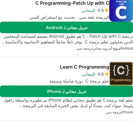
C Programming-Patch Up with C
4.9
المجاني
البرمجة بلغة سي - تحديث مع استعراض السي
تنزيل مجاني لـ Android
برمجة C - Patch Up with C هو تطبيق Android مصمم لمساعدة المتعلمين
الذين يحاولون تعلم برمجة C. يوفر دليلًا شاملاً للمفاهيم الأساسية والأساسية…
Android
منهج أندرويد مجاني
برمجة سي
Learn C Programming
4.8
المجاني
تعلم برمجة C: دورة شاملة وممتعة
تنزيل مجاني لـ iPhone
تعلم لغة برمجة C هو تطبيق مجاني لنظام iPhone تم تطويره بواسطة راهول
باويجا. سواء كنت مبتدئًا أو لديك بعض الخبرة السابقة في البرمجة…
iPhone
برمجة سي