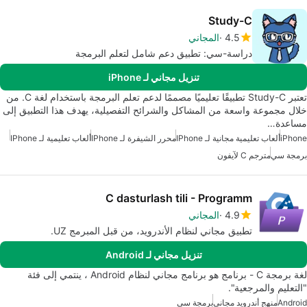
Study-C
4.5
المجاني
دراسة-سي: تطبيق دعم شامل لتعلم البرمجة
تنزيل مجاني لـ iPhone
تعتبر Study-C تطبيقًا تعليميًا مصممًا لدعم تعلم البرمجة باستخدام لغة C. من
خلال مجموعة واسعة من المشاكل والشرائح التفصيلية، يهدف هذا التطبيق إلى
مساعدة…
iPhone
ألعاب تعليمية مجانية لـ IPhone
محرر الشيفرة لـ IPhone
ألعاب تعليمية لـ IPhone
برمجة سي
مترجم C لآيفون
C dasturlash tili - Programm
4.9
المجاني
تطبيق مجاني لنظام الأندرويد، من قبل المبرمج UZ.
تنزيل مجاني لـ Android
لغة برمجة C - برنامج هو برنامج مجاني لنظام Android ، ينتمي إلى فئة
"التعليم والمرجعية".
Android
منهج أندرويد مجاني
برمجة سي