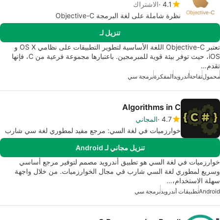
4.1
الاشتراك
نظرة شاملة على لغة البرمجة Objective-C
تنزيل لـ
تعتبر Objective-C اللغة الأساسية لتطوير التطبيقات على نظامي OS X و
iOS، حيث توفر بيئة قوية للمبرمجين. باعتبارها مجموعة فرعية من C، فإنها
تقدم…
محمول
تفاحة
أندرويد
المفكرة
برمجة سي
Algorithms in C
4.7
المجاني
خوارزميات في لغة السي: مرجع مفيد لمطوري لغة سي شارب
تنزيل مجاني لـ Android
خوارزميات في لغة السي هو تطبيق أندرويد مصمم لتوفير مرجع أساسي
وسريع لمطوري لغة السي شارب في مجال الخوارزميات. من خلال واجهة
سهلة الاستخدام،…
Android
تطبيقات أندرويد
برمجة سي