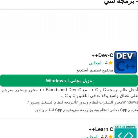
- برمجة سي
Dev-C++
4
المجاني
مجتمع تصميم استديو
تنزيل مجاني لـ Windows
أدخل عالم برمجة C و C ++ مع Bloodshed Dev-C ++ محرر ومحرر مترجم
على نطاق واسع وكفء في اللغتين C و C…
Windows
محرر الشفرات لنظام ويندوز 7
البرمجة لنظام التشغيل ويندوز 7
مترجم Cpp مجاني لنظام ويندوز
برمجة سي
مترجم Cpp لنظام ويندوز
Learn C++
4.8
المجاني