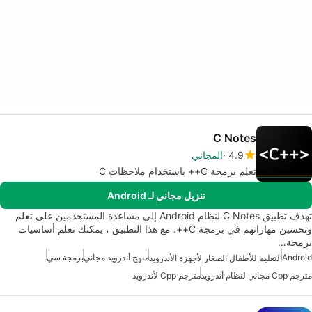
C Notes
4.9
المجاني
تعلم برمجة C++ باستخدام ملاحظات C
تنزيل مجاني لـ Android
تهدف تطبيق C Notes لنظام Android إلى مساعدة المستخدمين على تعلم
وتحسين مهاراتهم في برمجة C++. مع هذا التطبيق ، يمكنك تعلم أساسيات
برمجة…
Android
منهج أندرويد مجاني
برمجة سي
التعليم للأطفال الصغار لأجهزة الأندرويد
مترجم Cpp مجاني لنظام أندرويد
مترجم Cpp لأندرويد