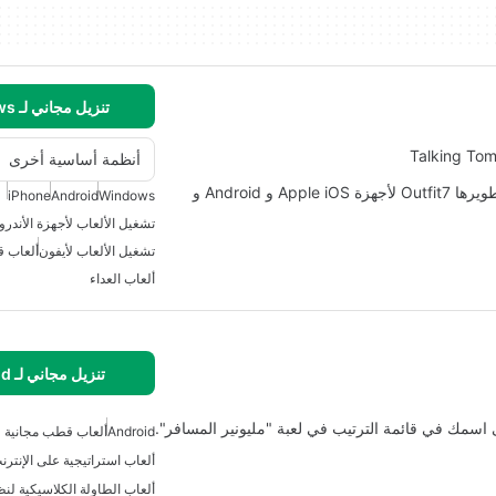
تنزيل مجاني لـ Windows
Talking To
أنظمة أساسية أخرى
Talking Tom Gold Run هي لعبة ركض تقوم بنشرها وتطويرها Outfit7 لأجهزة Apple iOS و Android و
iPhone
Android
Windows
تشغيل الألعاب لأجهزة الأندرو
تشغيل الألعاب لأيفون
ألعاب قد
ألعاب العداء
تنزيل مجاني لـ Android
مك في قائمة الترتيب في لعبة "مليونير المسافر".
Android
ألعاب قطب مجانية لل
ألعاب استراتيجية على الإنترنت
ألعاب الطاولة الكلاسيكية لنظ