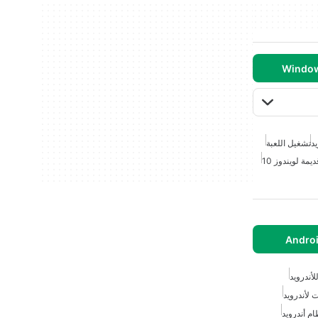
يد
تشغيل اللعبة
يمة لويندوز 10
أندرويد
 لأندرويد
ام أندرويد