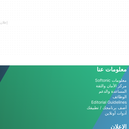
معلومات عنا
معلومات Softonic
مركز الأمان والثقة
المساعدة والدعم
الوظائف
Editorial Guidelines
أضف برنامجك / تطبيقك
أدوات أونلاين
الإعلان