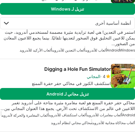
تنزيل لـ Windows
أنظمة أساسية أخرى
استمر في التعدين! هي لعبة تزايدية مثيرة مصممة لمستخدمي أندرويد، حيث
يمكن للاعبين التحليق فوق الصخور لتعدينها تلقائيًا. بينما يجمع اللاعبون المعادن
من الصخور…
Windows
Android
ألعاب للأندرويد
ألعاب التعدين للأندرويد
ألعاب الأركيد للأندرويد
Digging a Hole Fun Simulator
4
المجاني
استكشف الكنوز في محاكي حفر حفرة الممتع
تنزيل مجاني لـ Android
محاكي حفر حفرة الممتع هو لعبة مغامرة مثيرة متاحة على أندرويد تغمر
اللاعبين في عالم من الاستكشاف تحت الأرض. يجمع هذا العنوان المجاني بين…
Android
ألعاب مغامرات للأندرويد
ألعاب استكشاف للأندرويد
ألعاب المغامرة والحركة لأندرويد
ألعاب محاكاة مجانية للأندرويد
محاكي مجاني لنظام أندرويد