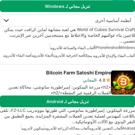
تنزيل مجاني لـ Windows
أنظمة أساسية أخرى
World of Cubes Survival Craft هي لعبة مشابهة لماين كرافت حيث يمكن
للاعبين بناء عوالمهم الخاصة والاختلاط مع مستخدمين آخرين عبر الإنترنت.
تتضمن…
iPhone
Android
Windows
ألعاب البقاء والصناعة للأندرويد
لعبة الحرفية للأندرويد
البقاء للأندرويد
لعبة البقاء للأندرويد
ألعاب البقاء والإبداع للأندرويد مجانًا
Bitcoin Farm Satoshi Empire
4.8
المجاني
<h2>مزرعة البيتكوين: إمبراطورية ساتوشي، محاكاة تعدين
العملات الرقمية غير النشطة</h2>
تنزيل مجاني لـ Android
مزرعة البيتكوين: إمبراطورية ساتوشي، التي طورتها مووندريب FZ-LLC، تلقي
باللاعب كمهندس لعملية تعدين العملات المشفرة المتزايدة. يجمع التطبيق بين
النقر اليدوي مع الآلات الأوتوماتيكية…
Android
ألعاب التعدين للأندرويد
ألعاب محاكاة الزراعة للأندرويد
بيتكوين لأندرويد