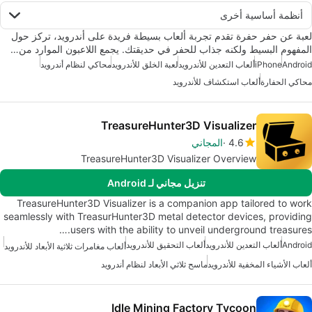
أنظمة أساسية أخرى
لعبة عن حفر حفرة تقدم تجربة ألعاب بسيطة فريدة على أندرويد، تركز حول
المفهوم البسيط ولكنه جذاب للحفر في حديقتك. يجمع اللاعبون الموارد من…
Android
iPhone
ألعاب التعدين للأندرويد
لعبة الخلق للأندرويد
محاكي لنظام أندرويد
محاكي الحفارة
ألعاب استكشاف للأندرويد
TreasureHunter3D Visualizer
4.6
المجاني
TreasureHunter3D Visualizer Overview
تنزيل مجاني لـ Android
TreasureHunter3D Visualizer is a companion app tailored to work
seamlessly with TreasurHunter3D metal detector devices, providing
users with the ability to unveil underground treasures.…
Android
ألعاب التعدين للأندرويد
ألعاب التحقيق للأندرويد
ألعاب مغامرات ثلاثية الأبعاد للأندرويد
ألعاب الأشياء المخفية للأندرويد
ماسح ثلاثي الأبعاد لنظام أندرويد
Idle Mining Factory Tycoon