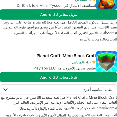
استكشف الأعماق في DrillChill: Idle Miner Tycoon
تنزيل مجاني لـ Android
دريل تشيل: تايكون المنجم الخامل هي لعبة محاكاة مثيرة متاحة على أندرويد
تغمر اللاعبين في عالم التعدين المثير. بدءًا من منجم متواضع، يقوم اللاعبون…
Android
ألعاب التعدين للأندرويد
ألعاب المحاكاة لأندرويد
ألعاب التاجر
ألعاب الخمول
ألعاب محاكاة مجانية للأندرويد
Planet Craft: Mine Block Craft
4.7
المجاني
تطبيق مجاني للأندرويد من Playlabs LLC.
تنزيل مجاني لـ Android
أنظمة أساسية أخرى
Planet Craft: Mine Block Craft هي لعبة متعددة اللاعبين في عالم مفتوح مع
ألعاب البقاء على قيد الحياة والألعاب الإبداعية عبر الإنترنت. العالم غير…
Android
Chrome
لعبة ماينكرافت للأندرويد
ألعاب البقاء والإبداع للأندرويد مجانًا
ألعاب وقت المغامرة للأندرويد
ألعاب مغامرات للأندرويد
ألعاب بناء العوالم لأجهزة الأندرويد